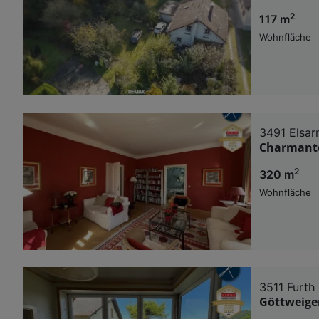
2
117 m
Wohnfläche
3491 Elsar
Charmante
2
320 m
Wohnfläche
3511 Furth
Göttweiger