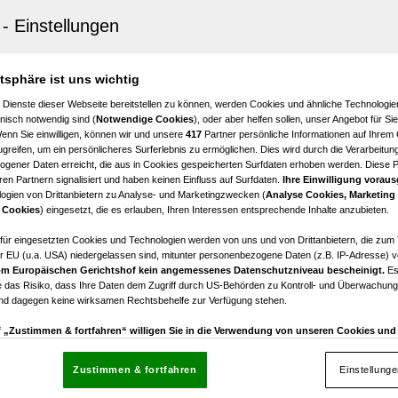
nberg am Kamp
 PETITE PRINZESSIN VON SCHÖNBERG AM KAMP
3
€ 179.000,00
atsphäre ist uns wichtig
Zimmer
Kaufpreis
 Dienste dieser Webseite bereitstellen zu können, werden Cookies und ähnliche Technologien
nisch notwendig sind (
Notwendige Cookies
), oder aber helfen sollen, unser Angebot für Si
Wenn Sie einwilligen, können wir und unsere
417
Partner persönliche Informationen auf Ihrem
greifen, um ein persönlicheres Surferlebnis zu ermöglichen. Dies wird durch die Verarbeitun
gener Daten erreicht, die aus in Cookies gespeicherten Surfdaten erhoben werden. Diese 
en Partnern signalisiert und haben keinen Einfluss auf Surfdaten.
Ihre Einwilligung voraus
ogien von Drittanbietern zu Analyse- und Marketingzwecken (
Analyse Cookies, Marketing
berg
 Cookies
) eingesetzt, die es erlauben, Ihren Interessen entsprechende Inhalte anzubieten.
oase - Historisches Anwesen mit sanftem Blick über di
chaft des Waldviertels
afür eingesetzten Cookies und Technologien werden von uns und von Drittanbietern, die zum 
r EU (u.a. USA) niedergelassen sind, mitunter personenbezogene Daten (z.B. IP-Adresse) v
m Europäischen Gerichtshof kein angemessenes Datenschutzniveau bescheinigt.
Es
8
€ 795.000,00
 das Risiko, dass Ihre Daten dem Zugriff durch US-Behörden zu Kontroll- und Überwachu
Zimmer
Kaufpreis
und dagegen keine wirksamen Rechtsbehelfe zur Verfügung stehen.
uf „Zustimmen & fortfahren“ willigen Sie in die Verwendung von unseren Cookies un
rn (auch aus USA) ein.
In den Einstellungen können Sie jederzeit Ihre Präferenzen verwalt
gegen die Verarbeitung auf der Grundlage berechtigter Interessen einlegen. Klicken Sie dazu
Zustimmen & fortfahren
Einstellung
“, die sich auf jeder Seite unten im Footer befinden.