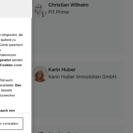
Christian Wilhelm
Pi1 Prime
 eingesetzt, die
e laufend zu
 Gerät speichern
g
Präferenzen
gesetzt
werden
 Cookies
sowie
Karin Huber
e
Karin Huber Immobilien GmbH
Teil auch
erarbeitet.
Den
 besteht
ngszwecken
d auch von
en und
 auf „Cookie
en verwalten