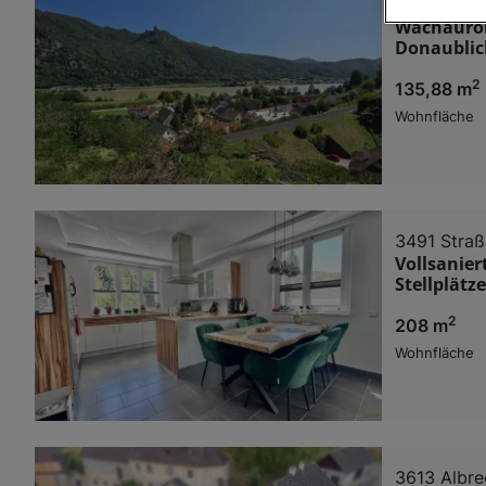
3641 Aggs
Wachaurom
Wir und u
Donaublic
Verwendung g
2
135,88 m
auf Informat
Performance 
Wohnfläche
Liste der Pa
3491 Straß
Vollsanier
Stellplätze
2
208 m
Wohnfläche
3613 Albre