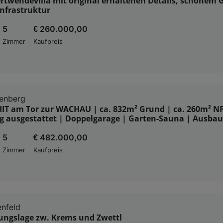
rtwendevilla mit original erhaltenen Details, schönem 
Infrastruktur
5
€ 260.000,00
Zimmer
Kaufpreis
tenberg
IT am Tor zur WACHAU | ca. 832m² Grund | ca. 260m² NF
g ausgestattet | Doppelgarage | Garten-Sauna | Ausbau
5
€ 482.000,00
Zimmer
Kaufpreis
nfeld
lungslage zw. Krems und Zwettl