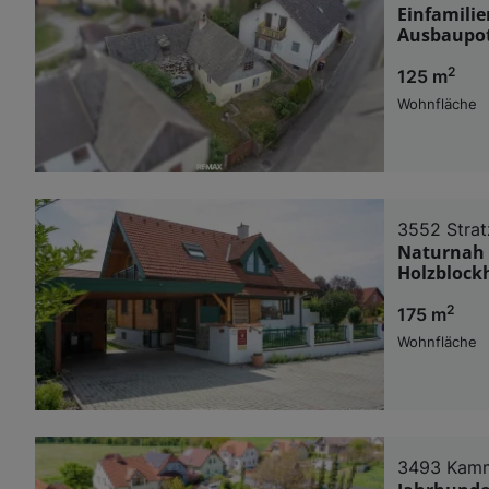
Einfamili
Ausbaupot
2
125 m
Wohnfläche
3552 Strat
Naturnah 
Holzblock
2
175 m
Wohnfläche
3493 Kam