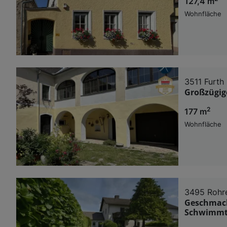
127,4 m
Wohnfläche
3511 Furth
Großzügige
2
177 m
Wohnfläche
3495 Rohr
Geschmack
Schwimmte