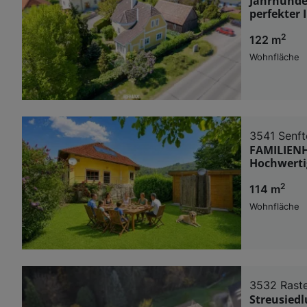
Jahrhunde
perfekter 
2
122 m
Wohnfläche
3541 Senf
FAMILIENH
Hochwerti
2
114 m
Wohnfläche
3532 Raste
Streusied