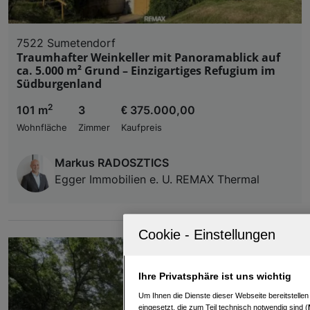
7522 Sumetendorf
Traumhafter Weinkeller mit Panoramablick auf
ca. 5.000 m² Grund – Einzigartiges Refugium im
Südburgenland
2
101 m
3
€ 375.000,00
Wohnfläche
Zimmer
Kaufpreis
Markus RADOSZTICS
Egger Immobilien e. U. REMAX Thermal
Ihre Privatsphäre ist uns wichtig
Um Ihnen die Dienste dieser Webseite bereitstelle
eingesetzt, die zum Teil technisch notwendig sind (