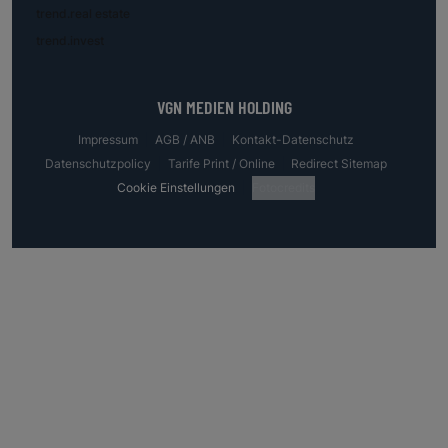
trend.real estate
trend.invest
VGN MEDIEN HOLDING
Impressum
AGB / ANB
Kontakt-Datenschutz
Datenschutzpolicy
Tarife Print / Online
Redirect Sitemap
Cookie Einstellungen
Fotocredits