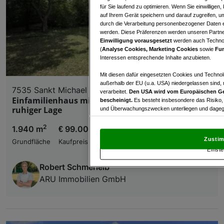
für Sie laufend zu optimieren. Wenn Sie einwillige
auf Ihrem Gerät speichern und darauf zugreifen, um
durch die Verarbeitung personenbezogener Daten e
werden. Diese Präferenzen werden unseren Partnern
Einwilligung vorausgesetzt
werden auch Technol
(
Analyse Cookies, Marketing Cookies
sowie
Fun
Interessen entsprechende Inhalte anzubieten.
Mit diesen dafür eingesetzten Cookies und Technol
außerhalb der EU (u.a. USA) niedergelassen sind,
7535 Sankt Michael im Burgenland
verarbeitet.
Den USA wird vom Europäischen Ge
Einfamilienhaus mit großem Grundstück in
bescheinigt.
Es besteht insbesondere das Risiko,
ruhiger Lage
und Überwachungszwecken unterliegen und dagege
Mit Klick auf „Zustimmen & fortfahren“ willig
2
1.940 m
€ 99.000,00
von Drittanbietern (auch aus USA) ein.
In den Ei
Zustim
Grundfläche
Kaufpreis
und Widerspruch gegen die Verarbeitung auf der Gr
Einste
„Cookie Einstellungen“, die sich auf jeder Seite unt
Robert Schmerleib
ARU Immobilien GmbH
Wir und unsere Partner verarbeiten 
Verwendung genauer Standortdaten. Endgeräteeigens
Zugriff auf Informationen auf einem Endgerät. Per
und der Performance von Inhalten, Zielgruppenfo
Liste der Partner (Lieferanten)