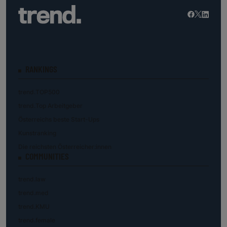
RANKINGS
trend.TOP500
trend.Top Arbeitgeber
Österreichs beste Start-Ups
Kunstranking
Die reichsten Österreicher:innen
COMMUNITIES
trend.law
trend.med
trend.KMU
trend.female