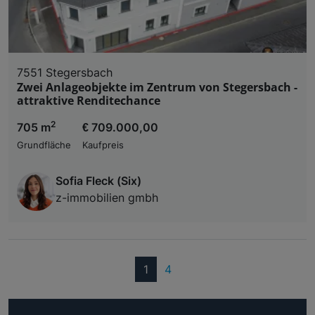
7551 Stegersbach
Zwei Anlageobjekte im Zentrum von Stegersbach -
attraktive Renditechance
2
705 m
€ 709.000,00
Grundfläche
Kaufpreis
Sofia Fleck (Six)
z-immobilien gmbh
(current)
1
4