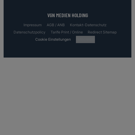
VGN MEDIEN HOLDING
Impressum
AGB / ANB
Kontakt-Datenschutz
Datenschutzpolicy
Tarife Print / Online
Redirect Sitemap
Cookie Einstellungen
Fotocredits