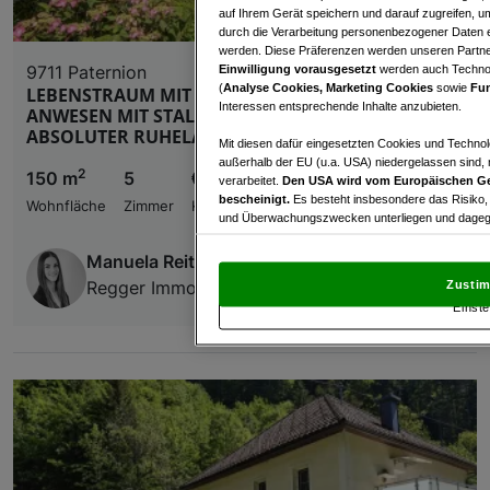
auf Ihrem Gerät speichern und darauf zugreifen, um
durch die Verarbeitung personenbezogener Daten e
werden. Diese Präferenzen werden unseren Partnern
9711 Paternion
Einwilligung vorausgesetzt
werden auch Technol
(
Analyse Cookies, Marketing Cookies
sowie
Fun
LEBENSTRAUM MIT WEITBLICK – IDYLLISCHES
Interessen entsprechende Inhalte anzubieten.
ANWESEN MIT STALL, WIESEN UND WALD IN
ABSOLUTER RUHELAGE IN PATERNION!
Mit diesen dafür eingesetzten Cookies und Technol
außerhalb der EU (u.a. USA) niedergelassen sind,
2
150 m
5
€ 539.000,00
verarbeitet.
Den USA wird vom Europäischen Ge
bescheinigt.
Es besteht insbesondere das Risiko,
Wohnfläche
Zimmer
Kaufpreis
und Überwachungszwecken unterliegen und dagege
Mit Klick auf „Zustimmen & fortfahren“ willig
Manuela Reiter
von Drittanbietern (auch aus USA) ein.
In den Ei
Regger Immobilien Hermann Regger e.U.
Zustim
und Widerspruch gegen die Verarbeitung auf der Gr
Einste
„Cookie Einstellungen“, die sich auf jeder Seite unt
Wir und unsere Partner verarbeiten 
Verwendung genauer Standortdaten. Endgeräteeigens
Zugriff auf Informationen auf einem Endgerät. Per
und der Performance von Inhalten, Zielgruppenfo
Liste der Partner (Lieferanten)