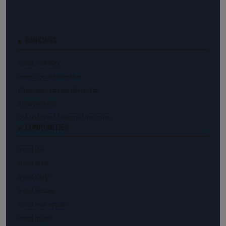
RANKINGS
trend.TOP500
trend.Top Arbeitgeber
Österreichs beste Start-Ups
Kunstranking
Die reichsten Österreicher:innen
COMMUNITIES
trend.law
trend.med
trend.KMU
trend.female
trend.real estate
trend.invest