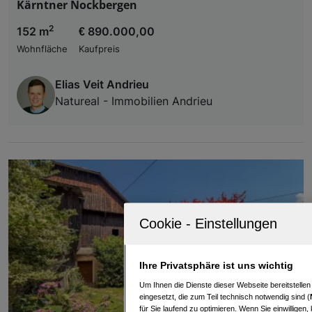
Kärntner Nockbergen
2
152 m
€ 890.000,00
Wohnfläche
Kaufpreis
Elias Veit Andrieu
Natureal - Immobilien Andrieu
Ihre Privatsphäre ist uns wichtig
Um Ihnen die Dienste dieser Webseite bereitstelle
eingesetzt, die zum Teil technisch notwendig sind (
für Sie laufend zu optimieren. Wenn Sie einwillige