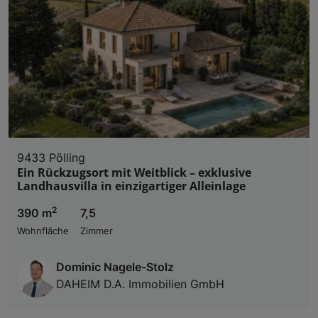
und der Performance von Inhalten, Zielgruppenfo
Liste der Partner (Lieferanten)
9433 Pölling
Ein Rückzugsort mit Weitblick – exklusive
Landhausvilla in einzigartiger Alleinlage
2
390 m
7,5
Wohnfläche
Zimmer
Dominic Nagele-Stolz
DAHEIM D.A. Immobilien GmbH