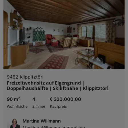
9462 Klippitztörl
Freizeitwohnsitz auf Eigengrund |
Doppelhaushälfte | Skiliftnähe | Klippitztörl
2
90 m
4
€ 320.000,00
Wohnfläche
Zimmer
Kaufpreis
Martina Willmann
Martina Willmann Immobilien