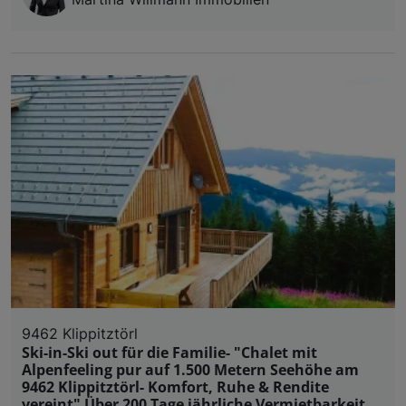
9462 Klippitztörl
Ski-in-Ski out für die Familie- "Chalet mit
Alpenfeeling pur auf 1.500 Metern Seehöhe am
9462 Klippitztörl- Komfort, Ruhe & Rendite
vereint" Über 200 Tage jährliche Vermietbarkeit