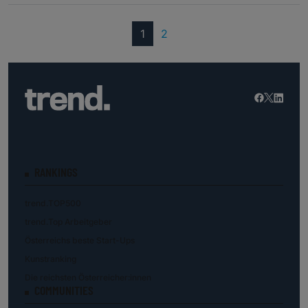
(current)
1
2
RANKINGS
trend.TOP500
trend.Top Arbeitgeber
Österreichs beste Start-Ups
Kunstranking
Die reichsten Österreicher:innen
COMMUNITIES