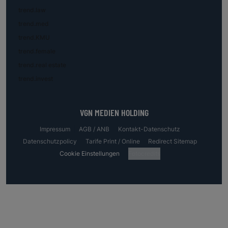
trend.law
trend.med
trend.KMU
trend.female
trend.real estate
trend.invest
VGN MEDIEN HOLDING
Impressum
AGB / ANB
Kontakt-Datenschutz
Datenschutzpolicy
Tarife Print / Online
Redirect Sitemap
Cookie Einstellungen
Fotocredits