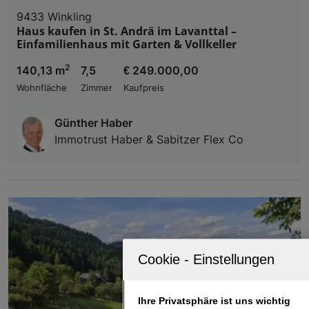
9433 Winkling
Haus kaufen in St. Andrä im Lavanttal –
Einfamilienhaus mit Garten & Vollkeller
2
140,13 m
7,5
€ 249.000,00
Wohnfläche
Zimmer
Kaufpreis
Günther Haber
Immotrust Haber & Sabitzer Flex Co
Ihre Privatsphäre ist uns wichtig