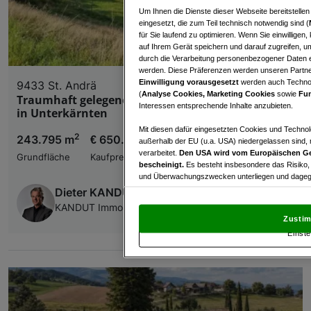
Um Ihnen die Dienste dieser Webseite bereitstelle
eingesetzt, die zum Teil technisch notwendig sind (
für Sie laufend zu optimieren. Wenn Sie einwillige
auf Ihrem Gerät speichern und darauf zugreifen, um
durch die Verarbeitung personenbezogener Daten e
werden. Diese Präferenzen werden unseren Partnern
Einwilligung vorausgesetzt
werden auch Technol
9433 St. Andrä
(
Analyse Cookies, Marketing Cookies
sowie
Fun
Traumhaft gelegene Landwirtschaft mit Hofstelle
Interessen entsprechende Inhalte anzubieten.
in Unterkärnten
Mit diesen dafür eingesetzten Cookies und Technol
2
243.795 m
€ 650.000,00
außerhalb der EU (u.a. USA) niedergelassen sind,
verarbeitet.
Den USA wird vom Europäischen Ge
Grundfläche
Kaufpreis
bescheinigt.
Es besteht insbesondere das Risiko,
und Überwachungszwecken unterliegen und dagege
Dieter KANDUT
Mit Klick auf „Zustimmen & fortfahren“ willig
KANDUT Immobilien, Franchisepartner s REAL
von Drittanbietern (auch aus USA) ein.
In den Ei
Zustim
und Widerspruch gegen die Verarbeitung auf der Gr
Einste
„Cookie Einstellungen“, die sich auf jeder Seite unt
Wir und unsere Partner verarbeiten 
Verwendung genauer Standortdaten. Endgeräteeigens
Zugriff auf Informationen auf einem Endgerät. Per