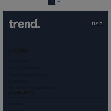
(current)
1
2
RANKINGS
trend.TOP500
trend.Top Arbeitgeber
Österreichs beste Start-Ups
Kunstranking
Die reichsten Österreicher:innen
COMMUNITIES
trend.law
trend.med