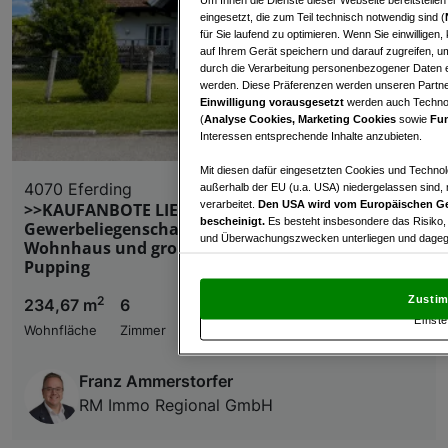
eingesetzt, die zum Teil technisch notwendig sind (
für Sie laufend zu optimieren. Wenn Sie einwillige
auf Ihrem Gerät speichern und darauf zugreifen, um
durch die Verarbeitung personenbezogener Daten e
werden. Diese Präferenzen werden unseren Partnern
Einwilligung vorausgesetzt
werden auch Technol
(
Analyse Cookies, Marketing Cookies
sowie
Fun
Interessen entsprechende Inhalte anzubieten.
Mit diesen dafür eingesetzten Cookies und Technol
4070 Eferding
außerhalb der EU (u.a. USA) niedergelassen sind,
verarbeitet.
Den USA wird vom Europäischen Ge
>>KAUFANBOTE LIEGEN VOR<<
bescheinigt.
Es besteht insbesondere das Risiko,
Gewerbeliegenschaft mit hochwertigem
und Überwachungszwecken unterliegen und dagege
Wohnhaus und großzügigen Freiflächen in
Pupping
Mit Klick auf „Zustimmen & fortfahren“ willig
von Drittanbietern (auch aus USA) ein.
In den Ei
Zustim
2
234,67 m
6
€ 449.000,00
und Widerspruch gegen die Verarbeitung auf der Gr
Einste
„Cookie Einstellungen“, die sich auf jeder Seite unt
Wohnfläche
Zimmer
Kaufpreis
Franz Ammerstorfer
Wir und unsere Partner verarbeiten 
RM Immo Regional GmbH
Verwendung genauer Standortdaten. Endgeräteeigens
Zugriff auf Informationen auf einem Endgerät. Per
und der Performance von Inhalten, Zielgruppenfo