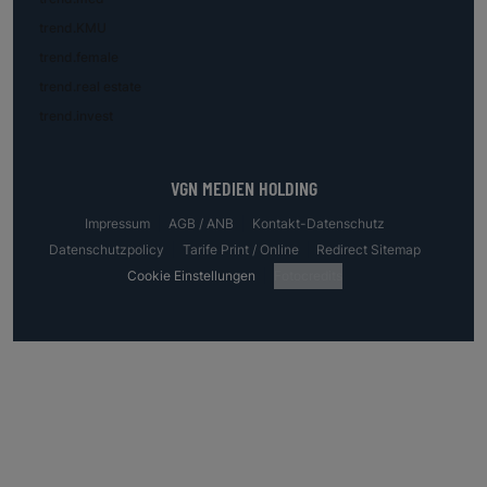
trend.KMU
trend.female
trend.real estate
trend.invest
VGN MEDIEN HOLDING
Impressum
AGB / ANB
Kontakt-Datenschutz
Datenschutzpolicy
Tarife Print / Online
Redirect Sitemap
Cookie Einstellungen
Fotocredits