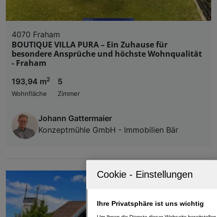
4070 Fraham
BOUTIQUE VILLA PURA – Ein Zuhause für
besondere Ansprüche und höchste Wohnqualität
- Fraham
2
193,94 m
5
Wohnfläche
Zimmer
Johann Gattermaier
Konzeptmühle GmbH - Immobilien Bär
Ihre Privatsphäre ist uns wichtig
Um Ihnen die Dienste dieser Webseite bereitstelle