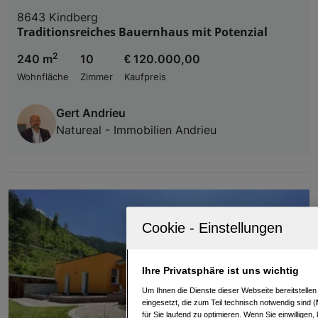
8643 Kindberg
Traditionsreiches Bauernhaus mit Potenzial
2
240 m
10
€ 120.000,00
Wohnfläche
Zimmer
Kaufpreis
Gert Andrieu
Natureal - Immobilien Andrieu
Ihre Privatsphäre ist uns wichtig
Um Ihnen die Dienste dieser Webseite bereitstelle
eingesetzt, die zum Teil technisch notwendig sind (
für Sie laufend zu optimieren. Wenn Sie einwillige