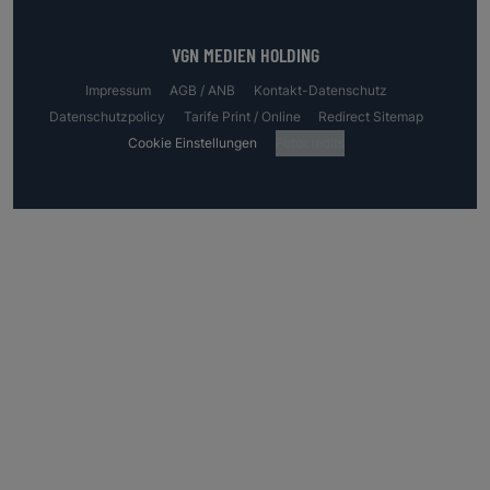
VGN MEDIEN HOLDING
Impressum
AGB / ANB
Kontakt-Datenschutz
Datenschutzpolicy
Tarife Print / Online
Redirect Sitemap
Cookie Einstellungen
Fotocredits