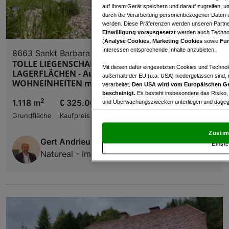
auf Ihrem Gerät speichern und darauf zugreifen, um
durch die Verarbeitung personenbezogener Daten e
werden. Diese Präferenzen werden unseren Partnern
Einwilligung vorausgesetzt
werden auch Technol
(
Analyse Cookies, Marketing Cookies
sowie
Fun
Interessen entsprechende Inhalte anzubieten.
8663 Sankt Barbara im Mürztal
TOLLE LIEGENSCHAFT mit großzügigen
Mit diesen dafür eingesetzten Cookies und Technol
LAGERFLÄCHEN - Ausbau zusätzlicher
außerhalb der EU (u.a. USA) niedergelassen sind,
WOHNEINHEITEN möglich!
verarbeitet.
Den USA wird vom Europäischen Ge
bescheinigt.
Es besteht insbesondere das Risiko,
2
1.118 m
€ 325.000,00
und Überwachungszwecken unterliegen und dagege
Grundfläche
Kaufpreis
Mit Klick auf „Zustimmen & fortfahren“ willig
von Drittanbietern (auch aus USA) ein.
In den Ei
Zustim
und Widerspruch gegen die Verarbeitung auf der Gr
Gert Andrieu
Einste
„Cookie Einstellungen“, die sich auf jeder Seite unt
Natureal - Immobilien Andrieu
Wir und unsere Partner verarbeiten 
Verwendung genauer Standortdaten. Endgeräteeigens
Zugriff auf Informationen auf einem Endgerät. Per
und der Performance von Inhalten, Zielgruppenfo
Liste der Partner (Lieferanten)