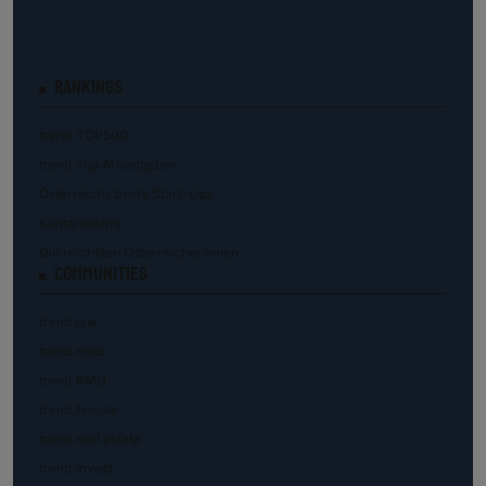
RANKINGS
trend.TOP500
trend.Top Arbeitgeber
Österreichs beste Start-Ups
Kunstranking
Die reichsten Österreicher:innen
COMMUNITIES
trend.law
trend.med
trend.KMU
trend.female
trend.real estate
trend.invest