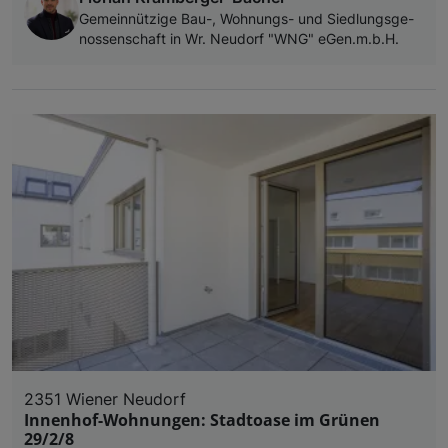
Ge­mein­nüt­zi­ge Bau-, Woh­nungs- und Sied­lungs­ge­
nos­sen­schaft in Wr. Neu­dorf "WNG" eGen.m.b.H.
2351 Wiener Neudorf
Innenhof-Wohnungen: Stadtoase im Grünen
29/2/8