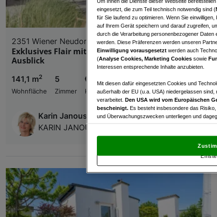
Um Ihnen die Dienste dieser Webseite bereitstelle
eingesetzt, die zum Teil technisch notwendig sind (
für Sie laufend zu optimieren. Wenn Sie einwillige
auf Ihrem Gerät speichern und darauf zugreifen, um
durch die Verarbeitung personenbezogener Daten e
2351 Wiener Neudorf
werden. Diese Präferenzen werden unseren Partnern
Exklusives Flair mit spektakulären Terrassen und
Einwilligung vorausgesetzt
werden auch Technol
Ausblick
(
Analyse Cookies, Marketing Cookies
sowie
Fun
Interessen entsprechende Inhalte anzubieten.
2
141,1 m
5
€ 620.000,00
Mit diesen dafür eingesetzten Cookies und Technol
Wohnfläche
Zimmer
Kaufpreis
außerhalb der EU (u.a. USA) niedergelassen sind,
verarbeitet.
Den USA wird vom Europäischen Ge
bescheinigt.
Es besteht insbesondere das Risiko,
Karin Janousek
und Überwachungszwecken unterliegen und dagege
KARIN JANOUSEK IMMOBILIEN
Mit Klick auf „Zustimmen & fortfahren“ willig
von Drittanbietern (auch aus USA) ein.
In den Ei
Zustim
und Widerspruch gegen die Verarbeitung auf der Gr
Einste
„Cookie Einstellungen“, die sich auf jeder Seite unt
Wir und unsere Partner verarbeiten 
Verwendung genauer Standortdaten. Endgeräteeigens
Zugriff auf Informationen auf einem Endgerät. Per
und der Performance von Inhalten, Zielgruppenfo