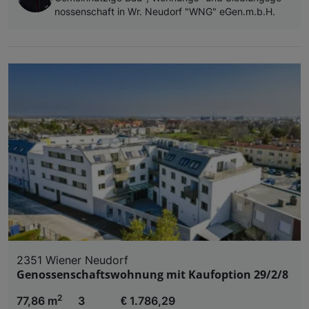
nos­sen­schaft in Wr. Neu­dorf "WNG" eGen.m.b.H.
2351 Wiener Neudorf
Genossenschaftswohnung mit Kaufoption 29/2/8
2
77,86 m
3
€ 1.786,29