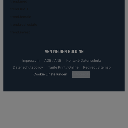
trend.med
trend.KMU
trend.female
trend.real estate
trend.invest
VGN MEDIEN HOLDING
Impressum
AGB / ANB
Kontakt-Datenschutz
Datenschutzpolicy
Tarife Print / Online
Redirect Sitemap
Cookie Einstellungen
Fotocredits