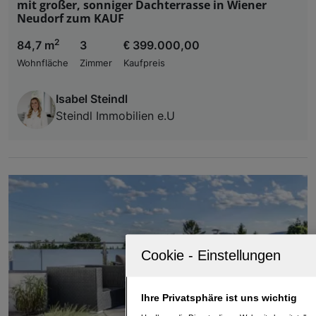
mit großer, sonniger Dachterrasse in Wiener
Neudorf zum KAUF
2
84,7 m
3
€ 399.000,00
Wohnfläche
Zimmer
Kaufpreis
Isabel Steindl
Steindl Immobilien e.U
Ihre Privatsphäre ist uns wichtig