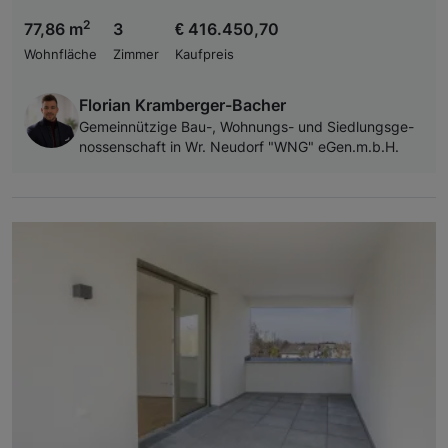
2
77,86 m
3
€ 416.450,70
Wohnfläche
Zimmer
Kaufpreis
Florian Kramberger-Bacher
Ge­mein­nüt­zi­ge Bau-, Woh­nungs- und Sied­lungs­ge­
nos­sen­schaft in Wr. Neu­dorf "WNG" eGen.m.b.H.