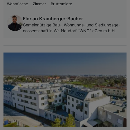
Wohnfläche
Zimmer
Bruttomiete
Florian Kramberger-Bacher
Ge­mein­nüt­zi­ge Bau-, Woh­nungs- und Sied­lungs­ge­
nos­sen­schaft in Wr. Neu­dorf "WNG" eGen.m.b.H.