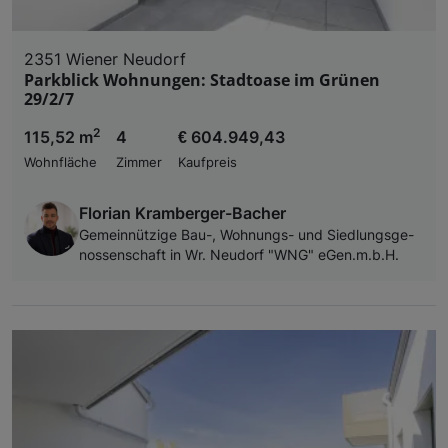
2351 Wiener Neudorf
Parkblick Wohnungen: Stadtoase im Grünen
29/2/7
2
115,52 m
4
€ 604.949,43
Wohnfläche
Zimmer
Kaufpreis
Florian Kramberger-Bacher
Ge­mein­nüt­zi­ge Bau-, Woh­nungs- und Sied­lungs­ge­
nos­sen­schaft in Wr. Neu­dorf "WNG" eGen.m.b.H.