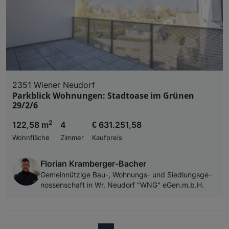
2351 Wiener Neudorf
Parkblick Wohnungen: Stadtoase im Grünen
29/2/6
2
122,58 m
4
€ 631.251,58
Wohnfläche
Zimmer
Kaufpreis
Florian Kramberger-Bacher
Ge­mein­nüt­zi­ge Bau-, Woh­nungs- und Sied­lungs­ge­
nos­sen­schaft in Wr. Neu­dorf "WNG" eGen.m.b.H.