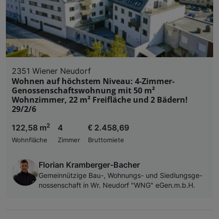
2351 Wiener Neudorf
Wohnen auf höchstem Niveau: 4-Zimmer-
Genossenschaftswohnung mit 50 m²
Wohnzimmer, 22 m² Freifläche und 2 Bädern!
29/2/6
2
122,58 m
4
€ 2.458,69
Wohnfläche
Zimmer
Bruttomiete
Florian Kramberger-Bacher
Ge­mein­nüt­zi­ge Bau-, Woh­nungs- und Sied­lungs­ge­
nos­sen­schaft in Wr. Neu­dorf "WNG" eGen.m.b.H.