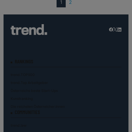
(current)
1
2
RANKINGS
trend.TOP500
trend.Top Arbeitgeber
Österreichs beste Start-Ups
Kunstranking
Die reichsten Österreicher:innen
COMMUNITIES
trend.law