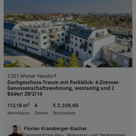
2351 Wiener Neudorf
Dachgeschoss-Traum mit Parkblick: 4-Zimmer-
Genossenschaftswohnung, westseitig und 2
Bäder! 29/2/14
2
113,18 m
4
€ 2.339,69
Wohnfläche
Zimmer
Bruttomiete
Florian Kramberger-Bacher
Ge­mein­nüt­zi­ge Bau-, Woh­nungs- und Sied­lungs­ge­