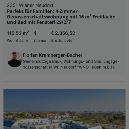
2351 Wiener Neudorf
Perfekt für Familien: 4-Zimmer-
Genossenschaftswohnung mit 16 m² Freifläche
und Bad mit Fenster! 29/2/7
2
115,52 m
4
€ 2.356,52
Wohnfläche
Zimmer
Bruttomiete
Florian Kramberger-Bacher
Ge­mein­nüt­zi­ge Bau-, Woh­nungs- und Sied­lungs­ge­
nos­sen­schaft in Wr. Neu­dorf "WNG" eGen.m.b.H.