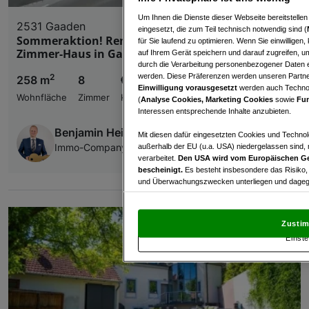
Um Ihnen die Dienste dieser Webseite bereitstelle
2531 Gaaden
eingesetzt, die zum Teil technisch notwendig sind (
Sommeraktion! Renovierungsbedürftiges 8-
für Sie laufend zu optimieren. Wenn Sie einwillige
Zimmer-Haus in Gaaden zu verkaufen!
auf Ihrem Gerät speichern und darauf zugreifen, um
durch die Verarbeitung personenbezogener Daten e
werden. Diese Präferenzen werden unseren Partnern
2
258 m
8
€ 449.000,00
Einwilligung vorausgesetzt
werden auch Technol
Wohnfläche
Zimmer
Kaufpreis
(
Analyse Cookies, Marketing Cookies
sowie
Fun
Interessen entsprechende Inhalte anzubieten.
Benjamin Heidegger
Mit diesen dafür eingesetzten Cookies und Technol
außerhalb der EU (u.a. USA) niedergelassen sind,
Immo-Company Haas & Urban Immobilien GmbH
verarbeitet.
Den USA wird vom Europäischen Ge
bescheinigt.
Es besteht insbesondere das Risiko,
und Überwachungszwecken unterliegen und dagege
Mit Klick auf „Zustimmen & fortfahren“ willig
von Drittanbietern (auch aus USA) ein.
In den Ei
Zustim
und Widerspruch gegen die Verarbeitung auf der Gr
Einste
„Cookie Einstellungen“, die sich auf jeder Seite unt
Wir und unsere Partner verarbeiten 
Verwendung genauer Standortdaten. Endgeräteeigens