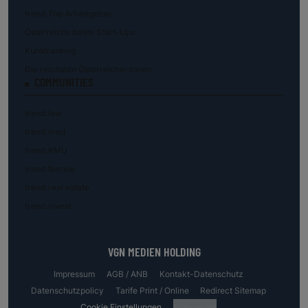
trend.Top Arbeitgeber
Österreichs beste Start-Ups
Kunstranking
Die reichsten Österreicher:innen
COMMUNITIES
trend.law
trend.med
trend.KMU
trend.female
trend.real estate
trend.invest
VGN MEDIEN HOLDING
Impressum
AGB / ANB
Kontakt-Datenschutz
Datenschutzpolicy
Tarife Print / Online
Redirect Sitemap
Cookie Einstellungen
Fotocredits