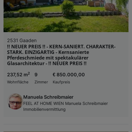
Zugriff auf Informationen auf einem Endgerät. Per
und der Performance von Inhalten, Zielgruppenfo
Liste der Partner (Lieferanten)
2531 Gaaden
!! NEUER PREIS !! - KERN-SANIERT. CHARAKTER-
STARK. EINZIGARTIG - Kernsanierte
Pferdeschmiede mit spektakulärer
Glasarchitektur - !! NEUER PREIS !!
2
237,52 m
9
€ 850.000,00
Wohnfläche
Zimmer
Kaufpreis
Manuela Schreibmaier
FEEL AT HOME WIEN Manuela Schreibmaier
Immobilienvermittlung