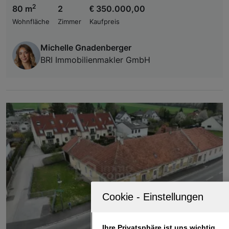
2
80 m
2
€ 350.000,00
Wohnfläche
Zimmer
Kaufpreis
Michelle Gnadenberger
BRI Immobilienmakler GmbH
Ihre Privatsphäre ist uns wichtig