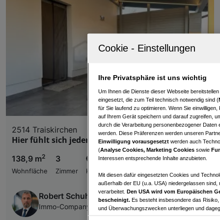
Ihre Privatsphäre ist uns wichtig
Um Ihnen die Dienste dieser Webseite bereitstelle
eingesetzt, die zum Teil technisch notwendig sind (
für Sie laufend zu optimieren. Wenn Sie einwillige
auf Ihrem Gerät speichern und darauf zugreifen, um
durch die Verarbeitung personenbezogener Daten e
2514 Traiskirchen
werden. Diese Präferenzen werden unseren Partnern
Hier fühlt sich jeder Tag wie Urlaub an.
Einwilligung vorausgesetzt
werden auch Technol
(
Analyse Cookies, Marketing Cookies
sowie
Fun
2
138,9 m
3
€ 560.000,00
Interessen entsprechende Inhalte anzubieten.
Wohnfläche
Zimmer
Kaufpreis
Mit diesen dafür eingesetzten Cookies und Technol
außerhalb der EU (u.a. USA) niedergelassen sind,
verarbeitet.
Den USA wird vom Europäischen Ge
Robert Schuh
bescheinigt.
Es besteht insbesondere das Risiko,
Immo-Company Haas & Urban Immobilien GmbH
und Überwachungszwecken unterliegen und dagege