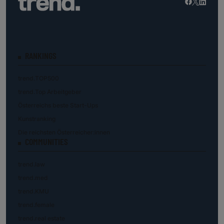
RANKINGS
trend.TOP500
trend.Top Arbeitgeber
Österreichs beste Start-Ups
Kunstranking
Die reichsten Österreicher:innen
COMMUNITIES
trend.law
trend.med
trend.KMU
trend.female
trend.real estate