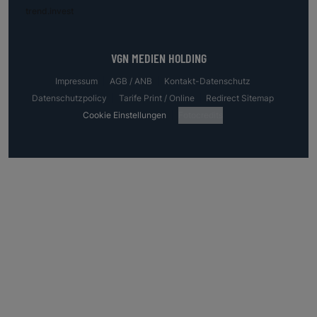
trend.invest
VGN MEDIEN HOLDING
Impressum
AGB / ANB
Kontakt-Datenschutz
Datenschutzpolicy
Tarife Print / Online
Redirect Sitemap
Cookie Einstellungen
Fotocredits