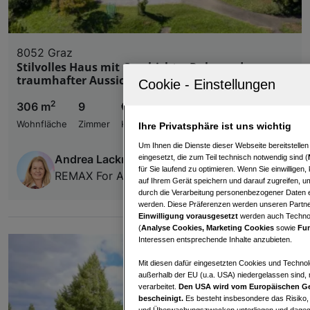
8052 Graz
Stilvolles Haus mit Geschichte, Ruhe und
traumhafter Aussicht
2
306 m
9
€ 1.950.000,00
Wohnfläche
Zimmer
Kaufpreis
Ihre Privatsphäre ist uns wichtig
Um Ihnen die Dienste dieser Webseite bereitstelle
Andrea Lackner
eingesetzt, die zum Teil technisch notwendig sind (
für Sie laufend zu optimieren. Wenn Sie einwillige
REMAX For All
auf Ihrem Gerät speichern und darauf zugreifen, um
durch die Verarbeitung personenbezogener Daten e
werden. Diese Präferenzen werden unseren Partnern
Einwilligung vorausgesetzt
werden auch Technol
(
Analyse Cookies, Marketing Cookies
sowie
Fun
Interessen entsprechende Inhalte anzubieten.
Mit diesen dafür eingesetzten Cookies und Technol
außerhalb der EU (u.a. USA) niedergelassen sind,
verarbeitet.
Den USA wird vom Europäischen Ge
bescheinigt.
Es besteht insbesondere das Risiko,
und Überwachungszwecken unterliegen und dagege