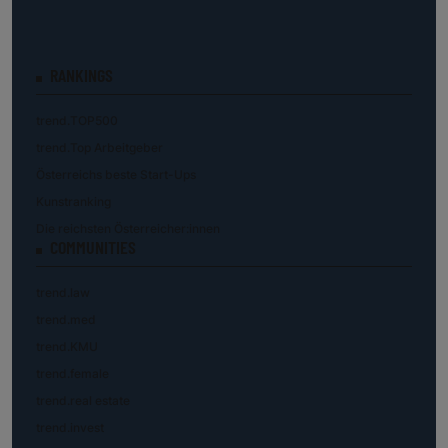
RANKINGS
trend.TOP500
trend.Top Arbeitgeber
Österreichs beste Start-Ups
Kunstranking
Die reichsten Österreicher:innen
COMMUNITIES
trend.law
trend.med
trend.KMU
trend.female
trend.real estate
trend.invest