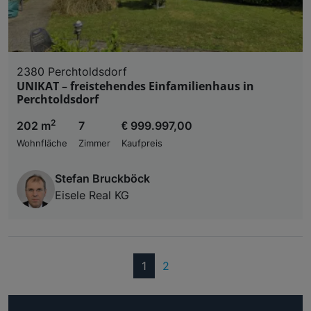
2380 Perchtoldsdorf
UNIKAT – freistehendes Einfamilienhaus in
Perchtoldsdorf
2
202 m
7
€ 999.997,00
Wohnfläche
Zimmer
Kaufpreis
Stefan Bruckböck
Eisele Real KG
(current)
1
2