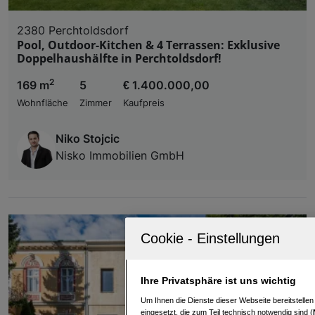
2380 Perchtoldsdorf
Pool, Outdoor-Kitchen & 4 Terrassen: Exklusive
Doppelhaushälfte in Perchtoldsdorf!
2
169 m
5
€ 1.400.000,00
Wohnfläche
Zimmer
Kaufpreis
Niko Stojcic
Nisko Immobilien GmbH
Ihre Privatsphäre ist uns wichtig
Um Ihnen die Dienste dieser Webseite bereitstelle
eingesetzt, die zum Teil technisch notwendig sind (