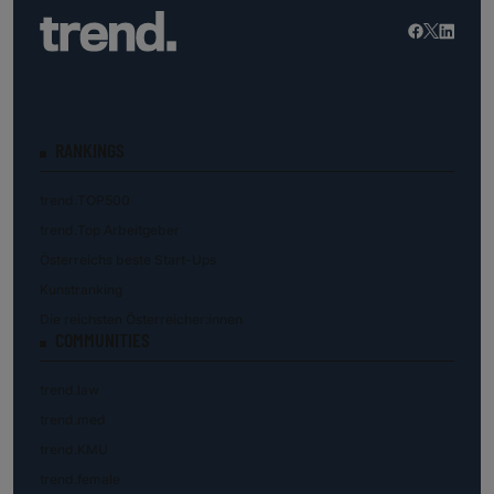
RANKINGS
trend.TOP500
trend.Top Arbeitgeber
Österreichs beste Start-Ups
Kunstranking
Die reichsten Österreicher:innen
COMMUNITIES
trend.law
trend.med
trend.KMU
trend.female