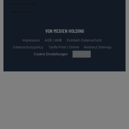
trend.real estate
trend.invest
VGN MEDIEN HOLDING
Impressum
AGB / ANB
Kontakt-Datenschutz
Datenschutzpolicy
Tarife Print / Online
Redirect Sitemap
Cookie Einstellungen
Fotocredits