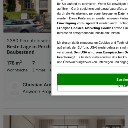
für Sie laufend zu optimieren. Wenn Sie einwillige
auf Ihrem Gerät speichern und darauf zugreifen, um
durch die Verarbeitung personenbezogener Daten e
werden. Diese Präferenzen werden unseren Partnern
Einwilligung vorausgesetzt
werden auch Technol
(
Analyse Cookies, Marketing Cookies
sowie
Fun
Interessen entsprechende Inhalte anzubieten.
2380 Perchtoldsdorf
Mit diesen dafür eingesetzten Cookies und Technol
Beste Lage in Perchtoldsdorf! Liegenschaft mit
außerhalb der EU (u.a. USA) niedergelassen sind,
Baubestand
verarbeitet.
Den USA wird vom Europäischen Ge
bescheinigt.
Es besteht insbesondere das Risiko,
2
178 m
7
€ 795.000,00
und Überwachungszwecken unterliegen und dagege
Wohnfläche
Zimmer
Kaufpreis
Mit Klick auf „Zustimmen & fortfahren“ willig
von Drittanbietern (auch aus USA) ein.
In den Ei
Zustim
und Widerspruch gegen die Verarbeitung auf der Gr
Christian Anwander
Einste
„Cookie Einstellungen“, die sich auf jeder Seite unt
Anwone Projektmanagement GmbH
Wir und unsere Partner verarbeiten 
Verwendung genauer Standortdaten. Endgeräteeigens
Zugriff auf Informationen auf einem Endgerät. Per
und der Performance von Inhalten, Zielgruppenfo
Liste der Partner (Lieferanten)