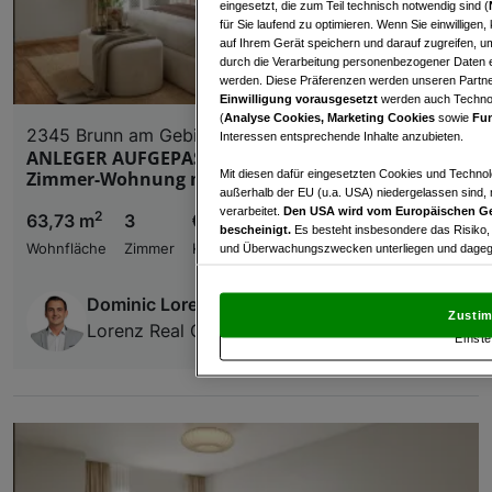
eingesetzt, die zum Teil technisch notwendig sind (
für Sie laufend zu optimieren. Wenn Sie einwillige
auf Ihrem Gerät speichern und darauf zugreifen, um
durch die Verarbeitung personenbezogener Daten e
werden. Diese Präferenzen werden unseren Partnern
Einwilligung vorausgesetzt
werden auch Technol
(
Analyse Cookies, Marketing Cookies
sowie
Fun
2345 Brunn am Gebirge
Interessen entsprechende Inhalte anzubieten.
ANLEGER AUFGEPASST - JF2 - Ideal aufgeteilte 3-
Mit diesen dafür eingesetzten Cookies und Technol
Zimmer-Wohnung mit großem Balkon - TOP 4
außerhalb der EU (u.a. USA) niedergelassen sind,
verarbeitet.
Den USA wird vom Europäischen Ge
2
63,73 m
3
€ 336.273,00
bescheinigt.
Es besteht insbesondere das Risiko,
Wohnfläche
Zimmer
Kaufpreis
und Überwachungszwecken unterliegen und dagege
Mit Klick auf „Zustimmen & fortfahren“ willig
Dominic Lorenz
von Drittanbietern (auch aus USA) ein.
In den Ei
Zustim
und Widerspruch gegen die Verarbeitung auf der Gr
Lorenz Real Construct Immobilien GmbH
Einste
„Cookie Einstellungen“, die sich auf jeder Seite unt
Wir und unsere Partner verarbeiten 
Verwendung genauer Standortdaten. Endgeräteeigens
Zugriff auf Informationen auf einem Endgerät. Per
und der Performance von Inhalten, Zielgruppenfo