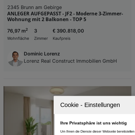
2345 Brunn am Gebirge
ANLEGER AUFGEPASST - JF2 - Moderne 3-Zimmer-
Wohnung mit 2 Balkonen - TOP 5
2
76,97 m
3
€ 390.818,00
Wohnfläche
Zimmer
Kaufpreis
Dominic Lorenz
Lorenz Real Construct Immobilien GmbH
Ihre Privatsphäre ist uns wichtig
Um Ihnen die Dienste dieser Webseite bereitstelle