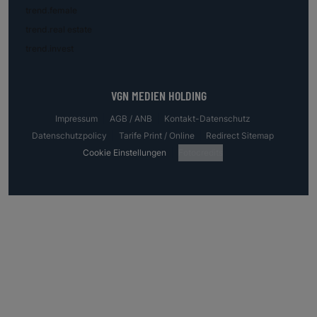
trend.female
trend.real estate
trend.invest
VGN MEDIEN HOLDING
Impressum
AGB / ANB
Kontakt-Datenschutz
Datenschutzpolicy
Tarife Print / Online
Redirect Sitemap
Cookie Einstellungen
Fotocredits