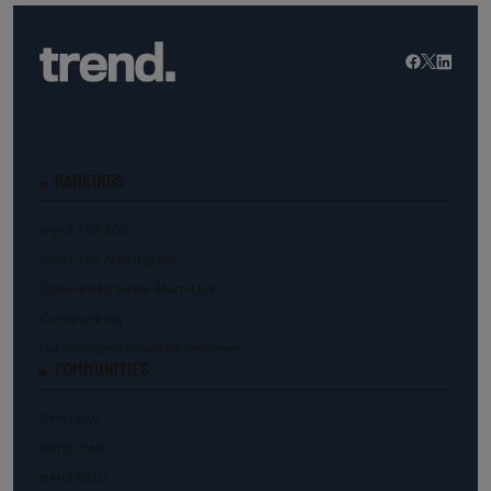
RANKINGS
trend.TOP500
trend.Top Arbeitgeber
Österreichs beste Start-Ups
Kunstranking
Die reichsten Österreicher:innen
COMMUNITIES
trend.law
trend.med
trend.KMU