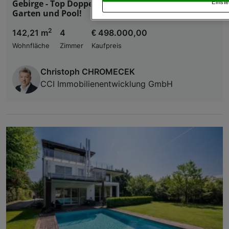
Gebirge - Top Doppelhaushälfte mit kleinem
Einste
„Cookie Einstellungen“, die sich auf jeder Seite unt
Garten und Pool!
2
142,21 m
4
€ 498.000,00
Wir und unsere Partner verarbeiten 
Wohnfläche
Zimmer
Kaufpreis
Verwendung genauer Standortdaten. Endgeräteeigens
Zugriff auf Informationen auf einem Endgerät. Per
und der Performance von Inhalten, Zielgruppenfo
Christoph CHROMECEK
Liste der Partner (Lieferanten)
CCI Immobilienentwicklung GmbH