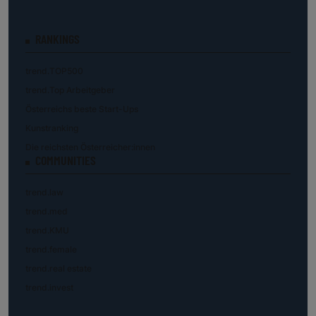
RANKINGS
trend.TOP500
trend.Top Arbeitgeber
Österreichs beste Start-Ups
Kunstranking
Die reichsten Österreicher:innen
COMMUNITIES
trend.law
trend.med
trend.KMU
trend.female
trend.real estate
trend.invest