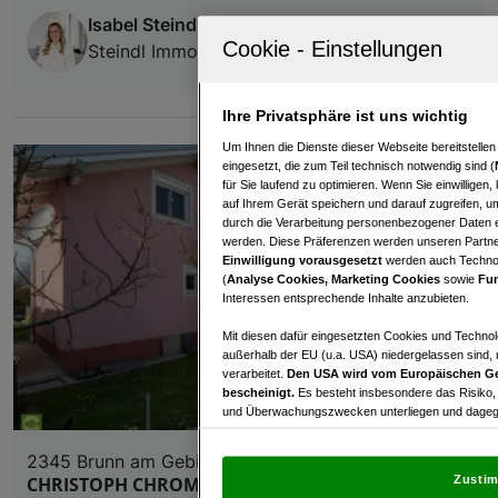
Isabel Steindl
Steindl Immobilien e.U
Ihre Privatsphäre ist uns wichtig
Um Ihnen die Dienste dieser Webseite bereitstelle
eingesetzt, die zum Teil technisch notwendig sind (
für Sie laufend zu optimieren. Wenn Sie einwillige
auf Ihrem Gerät speichern und darauf zugreifen, um
durch die Verarbeitung personenbezogener Daten e
werden. Diese Präferenzen werden unseren Partnern
Einwilligung vorausgesetzt
werden auch Technol
(
Analyse Cookies, Marketing Cookies
sowie
Fun
Interessen entsprechende Inhalte anzubieten.
Mit diesen dafür eingesetzten Cookies und Technol
außerhalb der EU (u.a. USA) niedergelassen sind,
verarbeitet.
Den USA wird vom Europäischen Ge
bescheinigt.
Es besteht insbesondere das Risiko,
und Überwachungszwecken unterliegen und dagege
Mit Klick auf „Zustimmen & fortfahren“ willig
2345 Brunn am Gebirge
von Drittanbietern (auch aus USA) ein.
In den Ei
Zustim
CHRISTOPH CHROMECEK IMMOBILIEN - Brunn am
und Widerspruch gegen die Verarbeitung auf der Gr