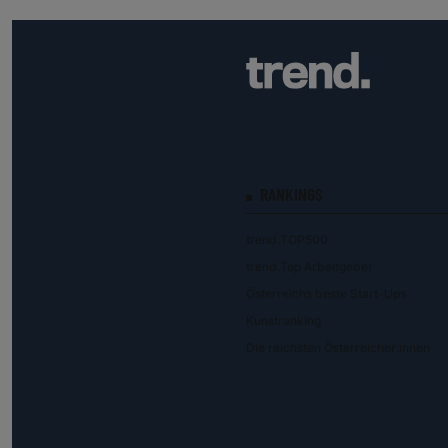
RANKINGS
trend.TOP500
trend.Top Arbeitgeber
Österreichs beste Start-Ups
Kunstranking
Die reichsten Österreicher:innen