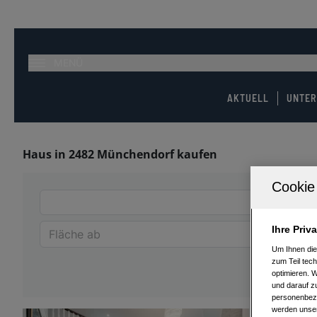
MENÜ
AKTUELL
UNTE
Haus in 2482 Münchendorf kaufen
Ihre Priv
Um Ihnen die
zum Teil tech
optimieren. 
und darauf zu
personenbezo
werden unser