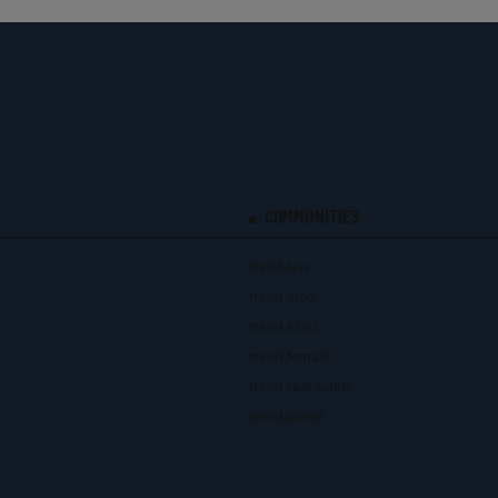
COMMUNITIES
trend.law
trend.med
trend.KMU
trend.female
trend.real estate
trend.invest