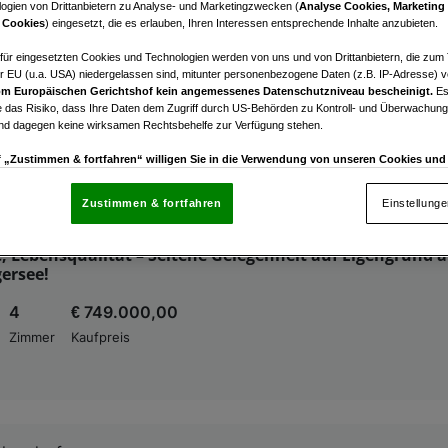
ogien von Drittanbietern zu Analyse- und Marketingzwecken (
Analyse Cookies, Marketing
hendorf
 Cookies
) eingesetzt, die es erlauben, Ihren Interessen entsprechende Inhalte anzubieten.
s Anwesen mit Geschichte, Charakter und Raum für Vis
afür eingesetzten Cookies und Technologien werden von uns und von Drittanbietern, die zum 
8
€ 3.279.000,00
r EU (u.a. USA) niedergelassen sind, mitunter personenbezogene Daten (z.B. IP-Adresse) v
m Europäischen Gerichtshof kein angemessenes Datenschutzniveau bescheinigt.
Es
Zimmer
Kaufpreis
 das Risiko, dass Ihre Daten dem Zugriff durch US-Behörden zu Kontroll- und Überwachu
und dagegen keine wirksamen Rechtsbehelfe zur Verfügung stehen.
uf „Zustimmen & fortfahren“ willigen Sie in die Verwendung von unseren Cookies un
rn (auch aus USA) ein.
In den Einstellungen können Sie jederzeit Ihre Präferenzen verwalt
gegen die Verarbeitung auf der Grundlage berechtigter Interessen einlegen. Klicken Sie dazu
Zustimmen & fortfahren
Einstellung
“, die sich auf jeder Seite unten im Footer befinden.
hendorf
, Lebensqualität – Seltene Gelegenheit auf Eigengrund 
nsere Partner verarbeiten Daten, um Folgendes bereitzustellen:
ersee!
enauer Standortdaten. Endgeräteeigenschaften zur Identifikation aktiv abfragen. Speichern 
4
€ 749.000,00
ionen auf einem Endgerät. Personalisierte Werbung und Inhalte, Messung von Werbeleistung 
von Inhalten, Zielgruppenforschung sowie Entwicklung und Verbesserung von Angeboten.
Zimmer
Kaufpreis
rtner (Lieferanten)