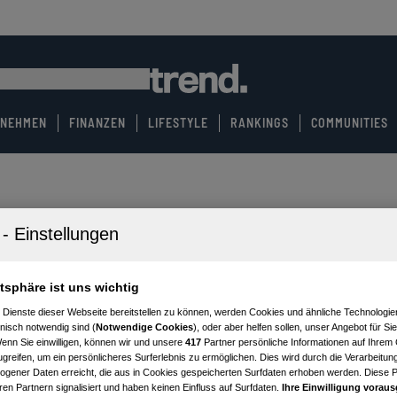
RNEHMEN
FINANZEN
LIFESTYLE
RANKINGS
COMMUNITIES
atsphäre ist uns wichtig
 Dienste dieser Webseite bereitstellen zu können, werden Cookies und ähnliche Technologien
nisch notwendig sind (
Notwendige Cookies
), oder aber helfen sollen, unser Angebot für Si
Wenn Sie einwilligen, können wir und unsere
417
Partner persönliche Informationen auf Ihrem
greifen, um ein persönlicheres Surferlebnis zu ermöglichen. Dies wird durch die Verarbeitun
gener Daten erreicht, die aus in Cookies gespeicherten Surfdaten erhoben werden. Diese 
en Partnern signalisiert und haben keinen Einfluss auf Surfdaten.
Ihre Einwilligung voraus