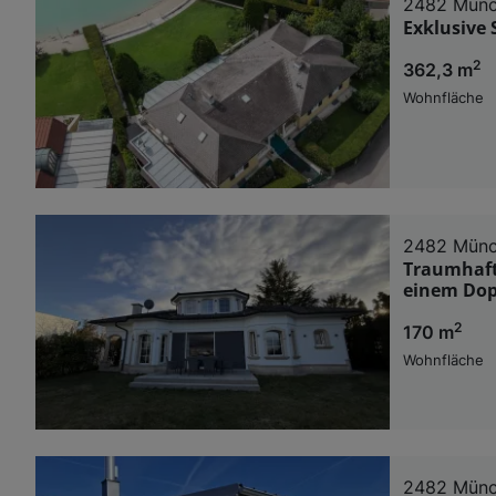
2482 Münc
Exklusive 
2
362,3 m
Wohnfläche
2482 Münc
Traumhaft
einem Dop
2
170 m
Wohnfläche
2482 Münc