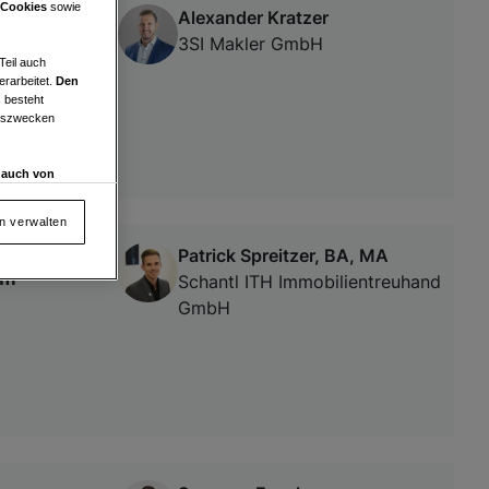
 Cookies
sowie
Alexander Kratzer
ionen
3SI Makler GmbH
Teil auch
erarbeitet.
Den
 besteht
ngszwecken
d auch von
en und
 auf „Cookie
en verwalten
Patrick Spreitzer, BA, MA
am
Schantl ITH Immobilientreuhand
GmbH
von oder Zugriff
und der