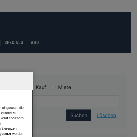
SPECIALS
ABO
Kauf
Miete
 eingesetzt, die
e laufend zu
Suchen
Löschen
 Gerät speichern
g
Präferenzen
gesetzt
werden