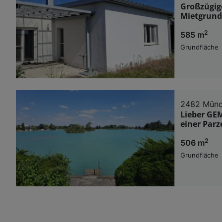
Großzügige
Mietgrund
2
585 m
Grundfläche
2482 Münc
Lieber GE
einer Parz
2
506 m
Grundfläche