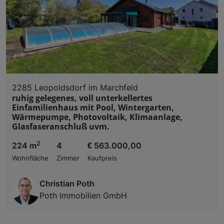
Verwendung genauer Standortdaten. Endgeräteeigens
Zugriff auf Informationen auf einem Endgerät. Per
und der Performance von Inhalten, Zielgruppenfo
Liste der Partner (Lieferanten)
2285 Leopoldsdorf im Marchfeld
ruhig gelegenes, voll unterkellertes
Einfamilienhaus mit Pool, Wintergarten,
Wärmepumpe, Photovoltaik, Klimaanlage,
Glasfaseranschluß uvm.
2
224 m
4
€ 563.000,00
Wohnfläche
Zimmer
Kaufpreis
Christian Poth
Poth Immobilien GmbH