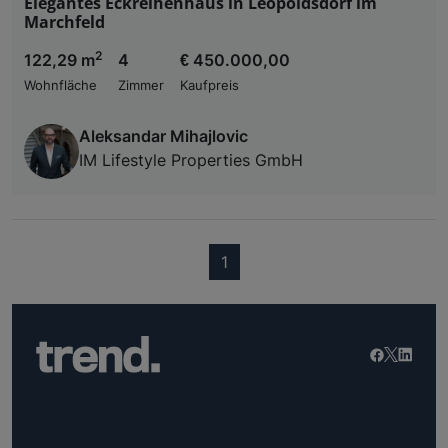
Elegantes Eckreihenhaus in Leopoldsdorf im
Marchfeld
2
122,29 m
4
€ 450.000,00
Wohnfläche
Zimmer
Kaufpreis
Aleksandar Mihajlovic
IM Lifestyle Properties GmbH
(current)
1