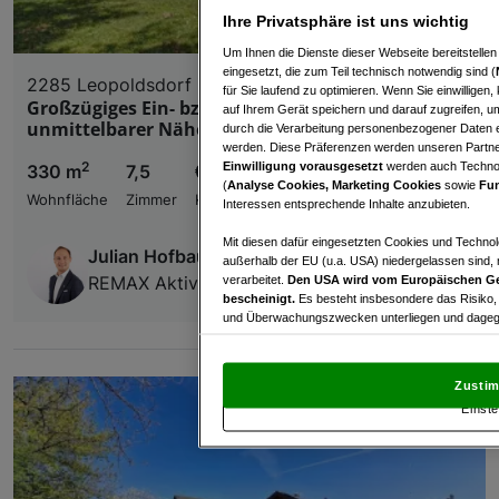
Ihre Privatsphäre ist uns wichtig
Um Ihnen die Dienste dieser Webseite bereitstelle
eingesetzt, die zum Teil technisch notwendig sind (
2285 Leopoldsdorf im Marchfeld
für Sie laufend zu optimieren. Wenn Sie einwillige
Großzügiges Ein- bzw. Zweifamilienhaus in
auf Ihrem Gerät speichern und darauf zugreifen, um
unmittelbarer Nähe zum Bahnhof!
durch die Verarbeitung personenbezogener Daten e
werden. Diese Präferenzen werden unseren Partnern
2
Einwilligung vorausgesetzt
werden auch Technol
330 m
7,5
€ 560.000,00
(
Analyse Cookies, Marketing Cookies
sowie
Fun
Wohnfläche
Zimmer
Kaufpreis
Interessen entsprechende Inhalte anzubieten.
Mit diesen dafür eingesetzten Cookies und Technol
Julian Hofbauer
außerhalb der EU (u.a. USA) niedergelassen sind,
REMAX Aktiv, IMMO2301 GmbH
verarbeitet.
Den USA wird vom Europäischen Ge
bescheinigt.
Es besteht insbesondere das Risiko,
und Überwachungszwecken unterliegen und dagege
Mit Klick auf „Zustimmen & fortfahren“ willig
von Drittanbietern (auch aus USA) ein.
In den Ei
Zustim
und Widerspruch gegen die Verarbeitung auf der Gr
Einste
„Cookie Einstellungen“, die sich auf jeder Seite unt
Wir und unsere Partner verarbeiten 