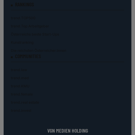
RANKINGS
trend.TOP500
trend.Top Arbeitgeber
Österreichs beste Start-Ups
Kunstranking
Die reichsten Österreicher:innen
COMMUNITIES
trend.law
trend.med
trend.KMU
trend.female
trend.real estate
trend.invest
VGN MEDIEN HOLDING