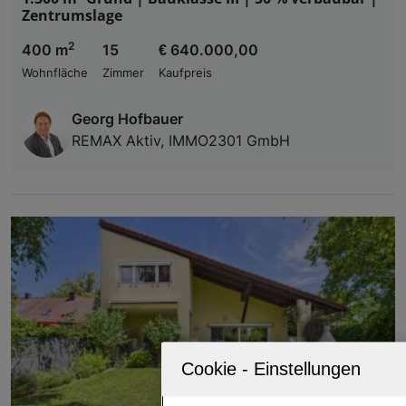
Zentrumslage
2
400 m
15
€ 640.000,00
Wohnfläche
Zimmer
Kaufpreis
Georg Hofbauer
REMAX Aktiv, IMMO2301 GmbH