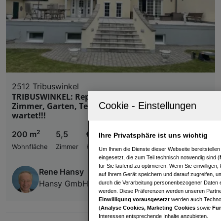
2512 Tribuswinkel
TRIBUSWINKEL: Repräsentative Stilvilla: 5
Zimmer, Garten, Terrasse - Ihr Traumhaus
wartet!!!
2
200 m
5,5
€ 849.000,00
Ihre Privatsphäre ist uns wichtig
Wohnfläche
Zimmer
Kaufpreis
Um Ihnen die Dienste dieser Webseite bereitstelle
eingesetzt, die zum Teil technisch notwendig sind (
für Sie laufend zu optimieren. Wenn Sie einwillige
Rene Hansy
auf Ihrem Gerät speichern und darauf zugreifen, um
Hansy GmbH
durch die Verarbeitung personenbezogener Daten e
werden. Diese Präferenzen werden unseren Partnern
Einwilligung vorausgesetzt
werden auch Technol
(
Analyse Cookies, Marketing Cookies
sowie
Fun
Interessen entsprechende Inhalte anzubieten.