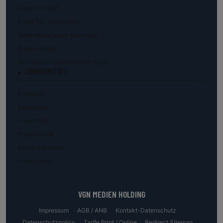
trend.TOP500
trend.Top Arbeitgeber
Österreichs beste Start-Ups
Kunstranking
Die reichsten Österreicher:innen
COMMUNITIES
trend.law
trend.med
trend.KMU
trend.female
trend.real estate
trend.invest
VGN MEDIEN HOLDING
Impressum
AGB / ANB
Kontakt-Datenschutz
Datenschutzpolicy
Tarife Print / Online
Redirect Sitemap