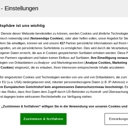
labruck
 3-Zi Wohnung in Vöcklabruck mit Allg. Garten, Loggia
 – ca.90m² Komfort!
atsphäre ist uns wichtig
3
 Dienste dieser Webseite bereitstellen zu können, werden Cookies und ähnliche Technologien
Zimmer
nisch notwendig sind (
Notwendige Cookies
), oder aber helfen sollen, unser Angebot für Si
Wenn Sie einwilligen, können wir und unsere
417
Partner persönliche Informationen auf Ihrem
greifen, um ein persönlicheres Surferlebnis zu ermöglichen. Dies wird durch die Verarbeitun
gener Daten erreicht, die aus in Cookies gespeicherten Surfdaten erhoben werden. Diese 
en Partnern signalisiert und haben keinen Einfluss auf Surfdaten.
Ihre Einwilligung voraus
ogien von Drittanbietern zu Analyse- und Marketingzwecken (
Analyse Cookies, Marketing
labruck
 Cookies
) eingesetzt, die es erlauben, Ihren Interessen entsprechende Inhalte anzubieten.
-Zimmer-Wohnung mit Eigengarten in Vöcklabruck zu k
afür eingesetzten Cookies und Technologien werden von uns und von Drittanbietern, die zum 
r EU (u.a. USA) niedergelassen sind, mitunter personenbezogene Daten (z.B. IP-Adresse) v
4
€ 299.000,00
m Europäischen Gerichtshof kein angemessenes Datenschutzniveau bescheinigt.
Es
Zimmer
Kaufpreis
 das Risiko, dass Ihre Daten dem Zugriff durch US-Behörden zu Kontroll- und Überwachu
und dagegen keine wirksamen Rechtsbehelfe zur Verfügung stehen.
uf „Zustimmen & fortfahren“ willigen Sie in die Verwendung von unseren Cookies un
rn (auch aus USA) ein.
In den Einstellungen können Sie jederzeit Ihre Präferenzen verwalt
gegen die Verarbeitung auf der Grundlage berechtigter Interessen einlegen. Klicken Sie dazu
Zustimmen & fortfahren
Einstellung
“, die sich auf jeder Seite unten im Footer befinden.