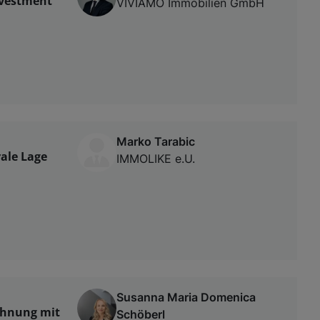
nvestment
VIVIAMO Immobilien GmbH
Marko Tarabic
ale Lage
IMMOLIKE e.U.
Susanna Maria Domenica
ohnung mit
Schöberl