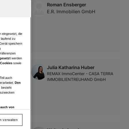
Roman Ensberger
 &
E.R. Immobilien GmbH
 eingesetzt, die
e laufend zu
 Gerät speichern
g
Präferenzen
gesetzt
werden
 Cookies
sowie
Julia Katharina Huber
aufen!
REMAX ImmoCenter - CASA TERRA
Teil auch
IMMOBILIENTREUHAND GmbH
erarbeitet.
Den
 besteht
ngszwecken
d auch von
en und
 auf „Cookie
en verwalten