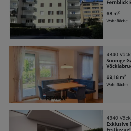
Fernblick
2
68 m
Wohnfläche
4840 Vöck
Sonnige G
Vöcklabru
2
69,18 m
Wohnfläche
4840 Vöck
Exklusive
Erstbezug!