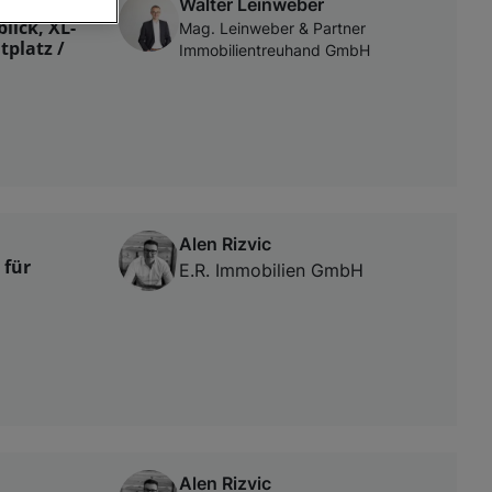
Walter Leinweber
lick, XL-
Mag. Leinweber & Partner
tplatz /
Immobilientreuhand GmbH
von oder Zugriff
und der
Alen Rizvic
 für
E.R. Immobilien GmbH
Alen Rizvic