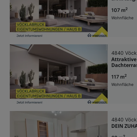
2
107 m
Wohnfläche
4840 Vöck
Attraktiv
Dachterras
2
117 m
Wohnfläche
4840 Vöck
DEIN ZUHA
2