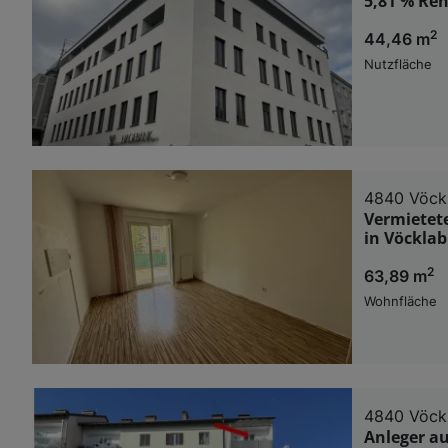
5,81 % Ren
2
44,46 m
Nutzfläche
4840 Vöck
Vermietet
in Vöckla
2
63,89 m
Wohnfläche
4840 Vöck
Anleger a