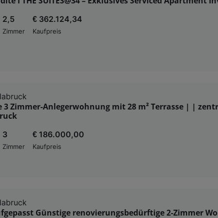
dite I THE SUITES@34 – Exklusives Serviced Apartment I
2,5
€ 362.124,34
Zimmer
Kaufpreis
labruck
e 3 Zimmer-Anlegerwohnung mit 28 m² Terrasse | | zentr
bruck
3
€ 186.000,00
Zimmer
Kaufpreis
labruck
ufgepasst Günstige renovierungsbedürftige 2-Zimmer W