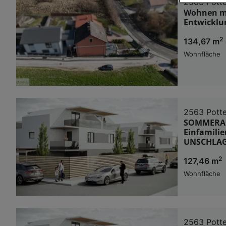
2563 Potte
Wir und u
Wohnen mi
Entwicklu
Verwendung g
auf Informat
2
134,67 m
Performance 
Liste der Pa
Wohnfläche
2563 Potte
SOMMERAKT
Einfamilie
UNSCHLAG
2
127,46 m
Wohnfläche
2563 Potte