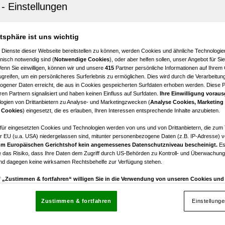
nstein
es Haus mit vielen Besonderheiten!
atsphäre ist uns wichtig
11
€ 399.000,00
Zimmer
Kaufpreis
 Dienste dieser Webseite bereitstellen zu können, werden Cookies und ähnliche Technologien
nisch notwendig sind (
Notwendige Cookies
), oder aber helfen sollen, unser Angebot für Si
Wenn Sie einwilligen, können wir und unsere
415
Partner persönliche Informationen auf Ihrem
greifen, um ein persönlicheres Surferlebnis zu ermöglichen. Dies wird durch die Verarbeitun
gener Daten erreicht, die aus in Cookies gespeicherten Surfdaten erhoben werden. Diese 
en Partnern signalisiert und haben keinen Einfluss auf Surfdaten.
Ihre Einwilligung voraus
ogien von Drittanbietern zu Analyse- und Marketingzwecken (
Analyse Cookies, Marketing
 Cookies
) eingesetzt, die es erlauben, Ihren Interessen entsprechende Inhalte anzubieten.
nstein
ION - Küche im Preis inkludiert! Doppelhaushälften so
afür eingesetzten Cookies und Technologien werden von uns und von Drittanbietern, die zum 
nhaus in Pottenstein! 5 Zimmer + zahlreiche Aussenfläc
r EU (u.a. USA) niedergelassen sind, mitunter personenbezogene Daten (z.B. IP-Adresse) v
m Europäischen Gerichtshof kein angemessenes Datenschutzniveau bescheinigt.
Es
BARE PREISE!
 das Risiko, dass Ihre Daten dem Zugriff durch US-Behörden zu Kontroll- und Überwachu
und dagegen keine wirksamen Rechtsbehelfe zur Verfügung stehen.
5
€ 398.999,00
Zimmer
Kaufpreis
uf „Zustimmen & fortfahren“ willigen Sie in die Verwendung von unseren Cookies un
rn (auch aus USA) ein.
In den Einstellungen können Sie jederzeit Ihre Präferenzen verwalt
gegen die Verarbeitung auf der Grundlage berechtigter Interessen einlegen. Klicken Sie dazu
Zustimmen & fortfahren
Einstellung
“, die sich auf jeder Seite unten im Footer befinden.