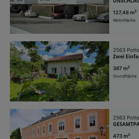
UNSCHLAG
2
127,48 m
Wohnfläche
2563 Potte
Zwei Einfa
2
367 m
Grundfläche
2563 Potte
GESAMTPAK
2
473 m