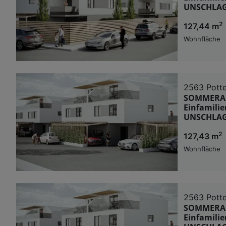
UNSCHLAG
2
127,44 m
Wohnfläche
2563 Potte
SOMMERAKT
Einfamilie
UNSCHLAG
2
127,43 m
Wohnfläche
2563 Potte
SOMMERAKT
Einfamilie