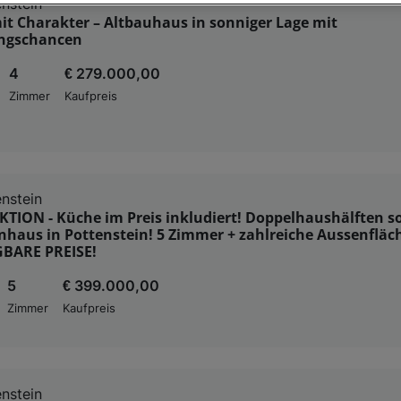
nstein
nsere Partner verarbeiten Daten, um Folgendes bereitzustellen:
t Charakter – Altbauhaus in sonniger Lage mit
ngschancen
enauer Standortdaten. Endgeräteeigenschaften zur Identifikation aktiv abfragen. Speichern 
ionen auf einem Endgerät. Personalisierte Werbung und Inhalte, Messung von Werbeleistung 
4
€ 279.000,00
von Inhalten, Zielgruppenforschung sowie Entwicklung und Verbesserung von Angeboten.
rtner (Lieferanten)
Zimmer
Kaufpreis
nstein
ION - Küche im Preis inkludiert! Doppelhaushälften so
nhaus in Pottenstein! 5 Zimmer + zahlreiche Aussenfläc
BARE PREISE!
5
€ 399.000,00
Zimmer
Kaufpreis
nstein