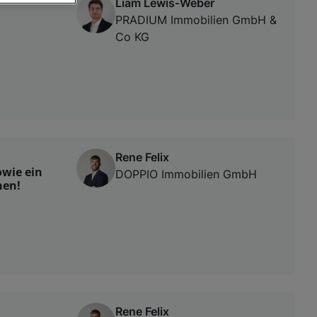
Liam Lewis-Weber
PRADIUM Immobilien GmbH &
von oder Zugriff
Co KG
und der
Rene Felix
wie ein
DOPPIO Immobilien GmbH
hen!
Rene Felix