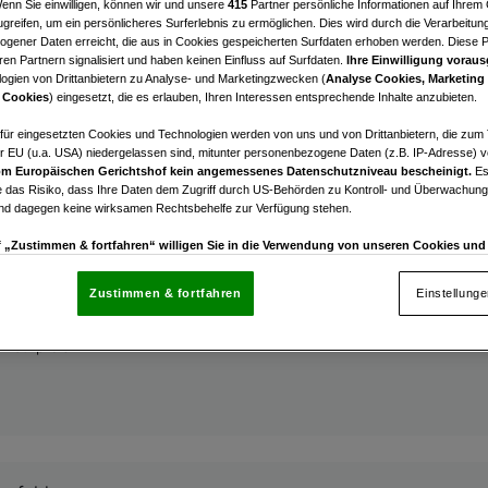
Wenn Sie einwilligen, können wir und unsere
415
Partner persönliche Informationen auf Ihrem
enfeld
greifen, um ein persönlicheres Surferlebnis zu ermöglichen. Dies wird durch die Verarbeitun
ugsort im Grünen | Charmantes Wochenendhaus auf 67
gener Daten erreicht, die aus in Cookies gespeicherten Surfdaten erhoben werden. Diese 
dstück
en Partnern signalisiert und haben keinen Einfluss auf Surfdaten.
Ihre Einwilligung voraus
ogien von Drittanbietern zu Analyse- und Marketingzwecken (
Analyse Cookies, Marketing
 Cookies
) eingesetzt, die es erlauben, Ihren Interessen entsprechende Inhalte anzubieten.
€ 100.000,00
Kaufpreis
afür eingesetzten Cookies und Technologien werden von uns und von Drittanbietern, die zum 
r EU (u.a. USA) niedergelassen sind, mitunter personenbezogene Daten (z.B. IP-Adresse) v
m Europäischen Gerichtshof kein angemessenes Datenschutzniveau bescheinigt.
Es
 das Risiko, dass Ihre Daten dem Zugriff durch US-Behörden zu Kontroll- und Überwachu
und dagegen keine wirksamen Rechtsbehelfe zur Verfügung stehen.
uf „Zustimmen & fortfahren“ willigen Sie in die Verwendung von unseren Cookies un
enfeld
rn (auch aus USA) ein.
In den Einstellungen können Sie jederzeit Ihre Präferenzen verwalt
Pool in sonnendurchfluteten Garten zu verkaufen!
gegen die Verarbeitung auf der Grundlage berechtigter Interessen einlegen. Klicken Sie dazu
Zustimmen & fortfahren
Einstellung
“, die sich auf jeder Seite unten im Footer befinden.
€ 360.000,00
Kaufpreis
nsere Partner verarbeiten Daten, um Folgendes bereitzustellen:
enauer Standortdaten. Endgeräteeigenschaften zur Identifikation aktiv abfragen. Speichern 
ionen auf einem Endgerät. Personalisierte Werbung und Inhalte, Messung von Werbeleistung 
von Inhalten, Zielgruppenforschung sowie Entwicklung und Verbesserung von Angeboten.
rtner (Lieferanten)