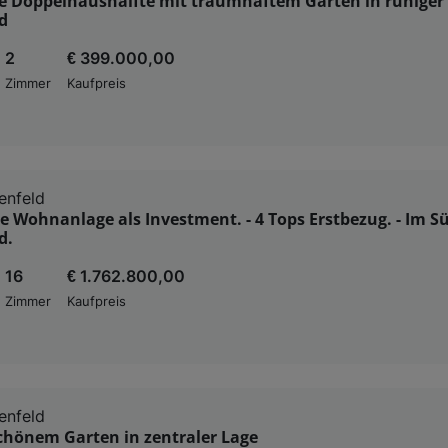
 Doppelhaushälfte mit traumhaftem Garten in ruhiger 
d
2
€ 399.000,00
Zimmer
Kaufpreis
enfeld
 Wohnanlage als Investment. - 4 Tops Erstbezug. - Im S
d.
16
€ 1.762.800,00
Zimmer
Kaufpreis
enfeld
schönem Garten in zentraler Lage