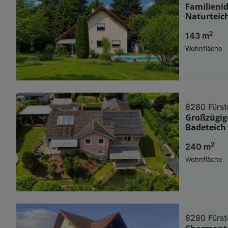
Familienid
Naturteic
2
143 m
Wohnfläche
8280 Fürst
Großzügig
Badeteich 
2
240 m
Wohnfläche
8280 Fürst