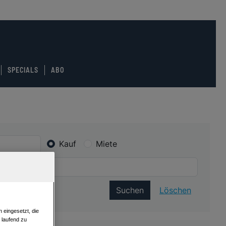
SPECIALS
ABO
Kauf
Miete
Suchen
Löschen
 eingesetzt, die
e laufend zu