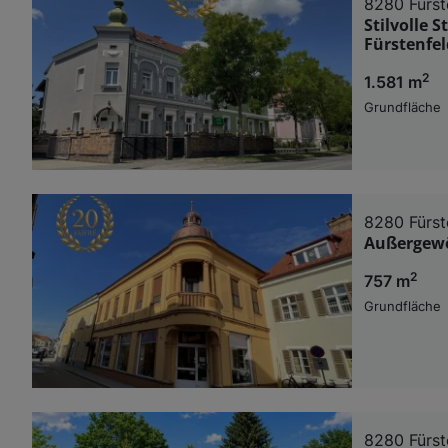
8280 Fürst
Stilvolle 
Fürstenfel
2
1.581 m
Grundfläche
8280 Fürst
Außergewöh
2
757 m
Grundfläche
8280 Fürst