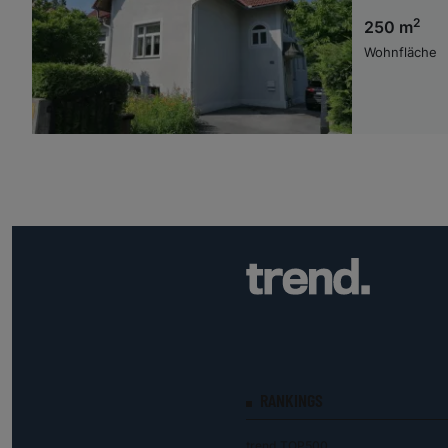
2
250 m
Wohnfläche
RANKINGS
trend.TOP500