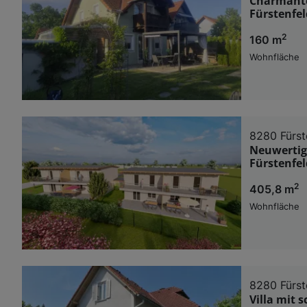
Charmante
Fürstenfel
2
160 m
Wohnfläche
8280 Fürst
Neuwertige
Fürstenfel
2
405,8 m
Wohnfläche
8280 Fürst
Villa mit 