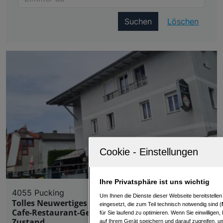
Suchen
Löschen
Ihre Privatsphäre ist uns wichtig
4055 Pucking
Um Ihnen die Dienste dieser Webseite bereitstelle
Tolles Neuwertiges Wohn-Geschäfts-Haus inkl.
eingesetzt, die zum Teil technisch notwendig sind (
Cafe-Restaurant-Geschäftshaus in einem Top
für Sie laufend zu optimieren. Wenn Sie einwillige
Zustand
auf Ihrem Gerät speichern und darauf zugreifen, um