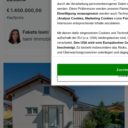
durch die Verarbeitung personenbezogener Daten e
werden. Diese Präferenzen werden unseren Partnern
€ 1.450.000,00
Einwilligung vorausgesetzt
werden auch Technol
Kaufpreis
(
Analyse Cookies, Marketing Cookies
sowie
Fun
Interessen entsprechende Inhalte anzubieten.
Fakete Iseni
Mit diesen dafür eingesetzten Cookies und Technol
außerhalb der EU (u.a. USA) niedergelassen sind,
Iseni Immobilien
verarbeitet.
Den USA wird vom Europäischen Ge
bescheinigt.
Es besteht insbesondere das Risiko,
und Überwachungszwecken unterliegen und dagege
Mit Klick auf „Zustimmen & fortfahren“ willig
von Drittanbietern (auch aus USA) ein.
In den Ei
Zustim
und Widerspruch gegen die Verarbeitung auf der Gr
Einste
„Cookie Einstellungen“, die sich auf jeder Seite unt
Wir und unsere Partner verarbeiten 
Verwendung genauer Standortdaten. Endgeräteeigens
Zugriff auf Informationen auf einem Endgerät. Per
und der Performance von Inhalten, Zielgruppenfo
Liste der Partner (Lieferanten)