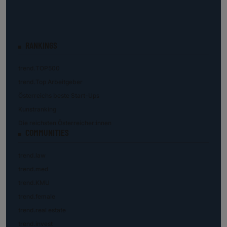
RANKINGS
trend.TOP500
trend.Top Arbeitgeber
Österreichs beste Start-Ups
Kunstranking
Die reichsten Österreicher:innen
COMMUNITIES
trend.law
trend.med
trend.KMU
trend.female
trend.real estate
trend.invest