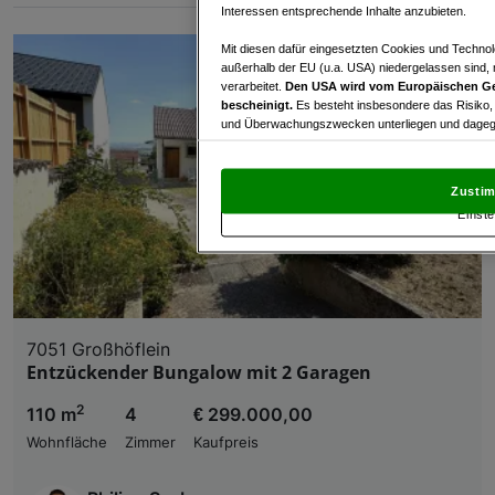
Interessen entsprechende Inhalte anzubieten.
Mit diesen dafür eingesetzten Cookies und Technol
außerhalb der EU (u.a. USA) niedergelassen sind,
verarbeitet.
Den USA wird vom Europäischen Ge
bescheinigt.
Es besteht insbesondere das Risiko,
und Überwachungszwecken unterliegen und dagege
Mit Klick auf „Zustimmen & fortfahren“ willig
von Drittanbietern (auch aus USA) ein.
In den Ei
Zustim
und Widerspruch gegen die Verarbeitung auf der Gr
Einste
„Cookie Einstellungen“, die sich auf jeder Seite unt
Wir und unsere Partner verarbeiten 
Verwendung genauer Standortdaten. Endgeräteeigens
Zugriff auf Informationen auf einem Endgerät. Per
7051 Großhöflein
und der Performance von Inhalten, Zielgruppenfo
Entzückender Bungalow mit 2 Garagen
Liste der Partner (Lieferanten)
2
110 m
4
€ 299.000,00
Wohnfläche
Zimmer
Kaufpreis