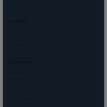
RANKINGS
trend.TOP500
trend.Top Arbeitgeber
Österreichs beste Start-Ups
Kunstranking
Die reichsten Österreicher:innen
COMMUNITIES
trend.law
trend.med
trend.KMU
trend.female
trend.real estate
trend.invest