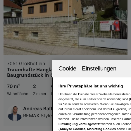
7051 Großhöflein
Traumhafte Hanglage am Leithaberg –
Baugrundstück in Großhöflein
2
70 m
2
€ 290.000,00
Ihre Privatsphäre ist uns wichtig
Wohnfläche
Zimmer
Kaufpreis
Um Ihnen die Dienste dieser Webseite bereitstelle
eingesetzt, die zum Teil technisch notwendig sind (
für Sie laufend zu optimieren. Wenn Sie einwillige
Andreas Batka
auf Ihrem Gerät speichern und darauf zugreifen, um
durch die Verarbeitung personenbezogener Daten e
REMAX Style
werden. Diese Präferenzen werden unseren Partnern
Einwilligung vorausgesetzt
werden auch Technol
(
Analyse Cookies, Marketing Cookies
sowie
Fun