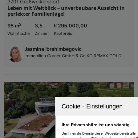
3701 Großweikersdorf
Leben mit Weitblick – unverbaubare Aussicht in
perfekter Familienlage!
2
98 m
3,5
€ 295.000,00
Wohnfläche
Zimmer
Kaufpreis
Jasmina Ibrahimbegovic
Immobilien Corner GmbH & Co KG REMAX GOLD
Ihre Privatsphäre ist uns wichtig
Um Ihnen die Dienste dieser Webseite bereitstelle