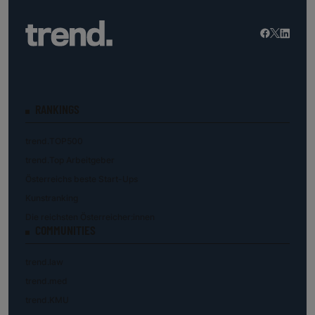
RANKINGS
trend.TOP500
trend.Top Arbeitgeber
Österreichs beste Start-Ups
Kunstranking
Die reichsten Österreicher:innen
COMMUNITIES
trend.law
trend.med
trend.KMU