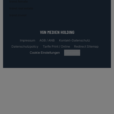
trend.female
trend.real estate
trend.invest
VGN MEDIEN HOLDING
Impressum
AGB / ANB
Kontakt-Datenschutz
Datenschutzpolicy
Tarife Print / Online
Redirect Sitemap
Cookie Einstellungen
Fotocredits