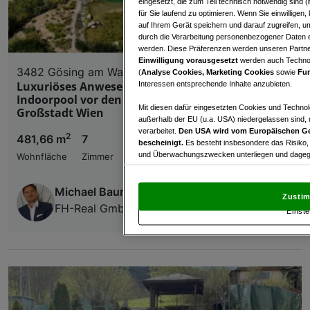
eingesetzt, die zum Teil technisch notwendig sind (
für Sie laufend zu optimieren. Wenn Sie einwillige
auf Ihrem Gerät speichern und darauf zugreifen, um
durch die Verarbeitung personenbezogener Daten e
werden. Diese Präferenzen werden unseren Partnern
Einwilligung vorausgesetzt
werden auch Technol
3482 Gösing am Wagram
(
Analyse Cookies, Marketing Cookies
sowie
Fun
Luxuriöses Anwesen mit Schwimmteich und
Interessen entsprechende Inhalte anzubieten.
Indoorpool vor den Toren der Wachau und der
Mit diesen dafür eingesetzten Cookies und Technol
Großstadt Wien
außerhalb der EU (u.a. USA) niedergelassen sind,
verarbeitet.
Den USA wird vom Europäischen Ge
2
481,66 m
7
€ 3.950.000,00
bescheinigt.
Es besteht insbesondere das Risiko,
und Überwachungszwecken unterliegen und dagege
Wohnfläche
Zimmer
Kaufpreis
Mit Klick auf „Zustimmen & fortfahren“ willig
Michael Baumgarth
von Drittanbietern (auch aus USA) ein.
In den Ei
Zustim
und Widerspruch gegen die Verarbeitung auf der Gr
FH-Real GmbH Immobilienkanzlei
Einste
„Cookie Einstellungen“, die sich auf jeder Seite unt
Wir und unsere Partner verarbeiten 
Verwendung genauer Standortdaten. Endgeräteeigens
Zugriff auf Informationen auf einem Endgerät. Per
und der Performance von Inhalten, Zielgruppenfo