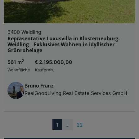
3400 Weidling
Repräsentative Luxusvilla in Klosterneuburg-
Weidling – Exklusives Wohnen in idyllischer
Grünruhelage
2
561 m
€ 2.195.000,00
Wohnfläche
Kaufpreis
Bruno Franz
RealGoodLiving Real Estate Services GmbH
(current)
1
…
22