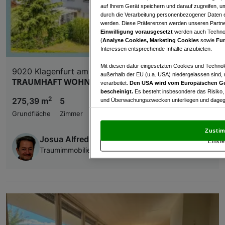
auf Ihrem Gerät speichern und darauf zugreifen, um
durch die Verarbeitung personenbezogener Daten e
werden. Diese Präferenzen werden unseren Partnern
Einwilligung vorausgesetzt
werden auch Technol
(
Analyse Cookies, Marketing Cookies
sowie
Fun
Interessen entsprechende Inhalte anzubieten.
Mit diesen dafür eingesetzten Cookies und Technol
9020 Klagenfurt am Wörthersee
außerhalb der EU (u.a. USA) niedergelassen sind,
TRAUMHAFT WOHNEN IN SEEUMGEBUNG
verarbeitet.
Den USA wird vom Europäischen Ge
bescheinigt.
Es besteht insbesondere das Risiko,
2
275,39 m
5
€ 798.000,00
und Überwachungszwecken unterliegen und dagege
Grundfläche
Zimmer
Kaufpreis
Mit Klick auf „Zustimmen & fortfahren“ willig
von Drittanbietern (auch aus USA) ein.
In den Ei
Zustim
und Widerspruch gegen die Verarbeitung auf der Gr
Josua Alfred Engl
Einste
„Cookie Einstellungen“, die sich auf jeder Seite unt
Traumimmobilien.at - Engl Immobilien GmbH
Wir und unsere Partner verarbeiten 
Verwendung genauer Standortdaten. Endgeräteeigens
Zugriff auf Informationen auf einem Endgerät. Per
und der Performance von Inhalten, Zielgruppenfo
Liste der Partner (Lieferanten)