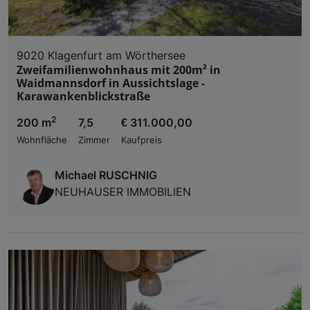
9020 Klagenfurt am Wörthersee
Zweifamilienwohnhaus mit 200m² in
Waidmannsdorf in Aussichtslage -
Karawankenblickstraße
2
200 m
7,5
€ 311.000,00
Wohnfläche
Zimmer
Kaufpreis
Michael RUSCHNIG
NEUHAUSER IMMOBILIEN