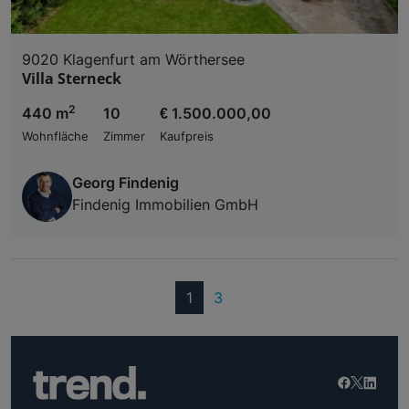
9020 Klagenfurt am Wörthersee
Villa Sterneck
2
440 m
10
€ 1.500.000,00
Wohnfläche
Zimmer
Kaufpreis
Georg Findenig
Findenig Immobilien GmbH
(current)
1
3