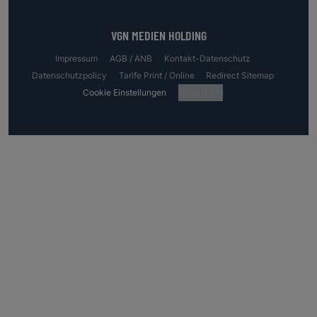
VGN MEDIEN HOLDING
Impressum
AGB / ANB
Kontakt-Datenschutz
Datenschutzpolicy
Tarife Print / Online
Redirect Sitemap
Cookie Einstellungen
Fotocredits