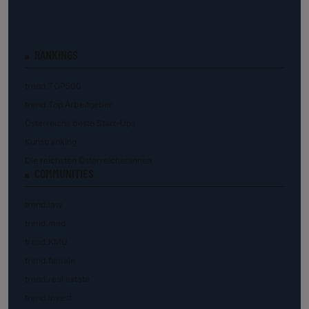
RANKINGS
trend.TOP500
trend.Top Arbeitgeber
Österreichs beste Start-Ups
Kunstranking
Die reichsten Österreicher:innen
COMMUNITIES
trend.law
trend.med
trend.KMU
trend.female
trend.real estate
trend.invest