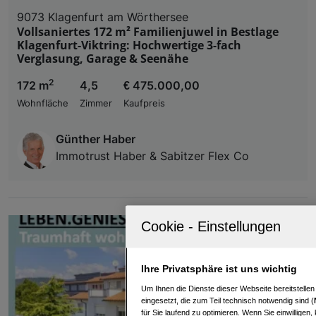
9073 Klagenfurt am Wörthersee
Vollsaniertes 172 m² Familienjuwel in Bestlage
Klagenfurt-Viktring: Hochwertige 3-fach
Verglasung, Garage & Seenähe
2
172 m
4,5
€ 475.000,00
Wohnfläche
Zimmer
Kaufpreis
Günther Haber
Immotrust Haber & Sabitzer Flex Co
Ihre Privatsphäre ist uns wichtig
Um Ihnen die Dienste dieser Webseite bereitstelle
eingesetzt, die zum Teil technisch notwendig sind (
für Sie laufend zu optimieren. Wenn Sie einwillige