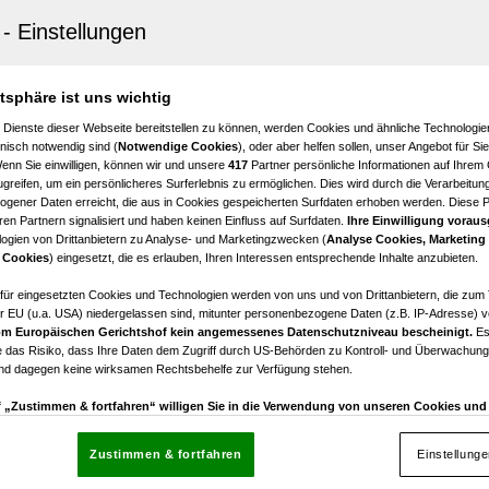
mannsburg
 Lutzmannsburg – Therme, Golf und Genuss
€ 299.999,00
atsphäre ist uns wichtig
Kaufpreis
 Dienste dieser Webseite bereitstellen zu können, werden Cookies und ähnliche Technologien
nisch notwendig sind (
Notwendige Cookies
), oder aber helfen sollen, unser Angebot für Si
Wenn Sie einwilligen, können wir und unsere
417
Partner persönliche Informationen auf Ihrem
greifen, um ein persönlicheres Surferlebnis zu ermöglichen. Dies wird durch die Verarbeitun
gener Daten erreicht, die aus in Cookies gespeicherten Surfdaten erhoben werden. Diese 
en Partnern signalisiert und haben keinen Einfluss auf Surfdaten.
Ihre Einwilligung voraus
ogien von Drittanbietern zu Analyse- und Marketingzwecken (
Analyse Cookies, Marketing
mannsburg
 Cookies
) eingesetzt, die es erlauben, Ihren Interessen entsprechende Inhalte anzubieten.
 Lutzmannsburg – Moderne Premium-Lofts mit Eigengar
afür eingesetzten Cookies und Technologien werden von uns und von Drittanbietern, die zum 
r EU (u.a. USA) niedergelassen sind, mitunter personenbezogene Daten (z.B. IP-Adresse) v
€ 299.999,00
m Europäischen Gerichtshof kein angemessenes Datenschutzniveau bescheinigt.
Es
Kaufpreis
 das Risiko, dass Ihre Daten dem Zugriff durch US-Behörden zu Kontroll- und Überwachu
und dagegen keine wirksamen Rechtsbehelfe zur Verfügung stehen.
uf „Zustimmen & fortfahren“ willigen Sie in die Verwendung von unseren Cookies un
rn (auch aus USA) ein.
In den Einstellungen können Sie jederzeit Ihre Präferenzen verwalt
gegen die Verarbeitung auf der Grundlage berechtigter Interessen einlegen. Klicken Sie dazu
Zustimmen & fortfahren
Einstellung
“, die sich auf jeder Seite unten im Footer befinden.