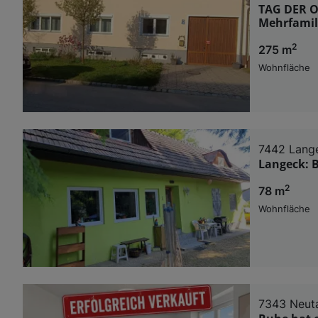
TAG DER O
Mehrfamil
2
275 m
Wohnfläche
7442 Lang
Langeck: B
2
78 m
Wohnfläche
7343 Neut