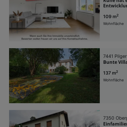
Ruhe hat 
Entwicklu
2
109 m
Wohnfläche
7441 Pilge
Bunte Vil
2
137 m
Wohnfläche
7350 Oberp
Einfamili