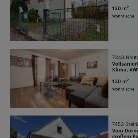
2
130 m
Wohnfläche
7343 Neut
Vollsanier
Klima, VW
2
130 m
Wohnfläche
7453 Stein
Vom Dornr
großem Po