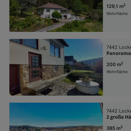
2
129,1 m
Wohnfläche
7442 Lock
Panorama 
2
200 m
Wohnfläche
7442 Lock
2 große H
2
385 m