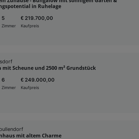
ein Zuhause - Bungalow mit sonnigem Garten &
ngspotential in Ruhelage
5
€ 219.700,00
Zimmer
Kaufpreis
rsdorf
la mit Scheune und 2500 m² Grundstück
6
€ 249.000,00
Zimmer
Kaufpreis
ullendorf
enhaus mit altem Charme