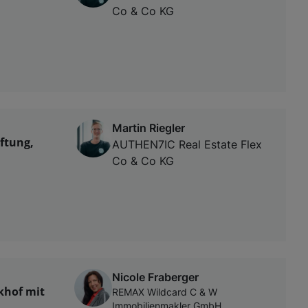
Co & Co KG
Martin Riegler
ftung,
AUTHEN7IC Real Estate Flex
Co & Co KG
Nicole Fraberger
khof mit
REMAX Wildcard C & W
Immobilienmakler GmbH