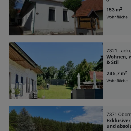
2
153 m
Wohnfläche
7321 Lack
Wohnen, w
& Stil
2
245,7 m
Wohnfläche
7371 Oberr
Exklusive
und absol