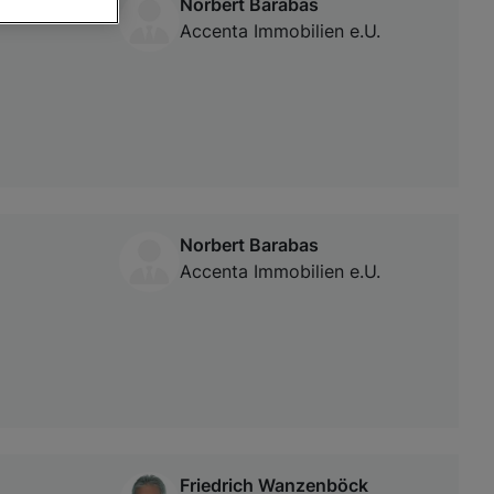
Norbert Barabas
Accenta Immobilien e.U.
von oder Zugriff
und der
Norbert Barabas
Accenta Immobilien e.U.
Friedrich Wanzenböck