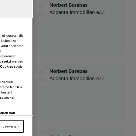
Norbert Barabas
Accenta Immobilien e.U.
 eingesetzt, die
e laufend zu
 Gerät speichern
g
Präferenzen
gesetzt
werden
 Cookies
sowie
Norbert Barabas
ten
Accenta Immobilien e.U.
Teil auch
erarbeitet.
Den
 besteht
ngszwecken
d auch von
en und
 auf „Cookie
en verwalten