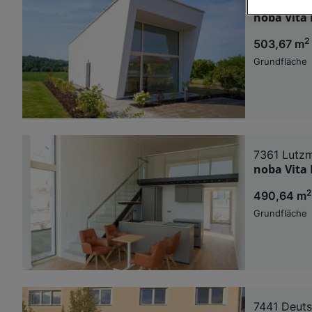
7361 Lutz
noba Vita
Wir und u
2
503,67 m
Verwendung g
auf Informat
Grundfläche
Performance 
Liste der Pa
7361 Lutz
noba Vita
2
490,64 m
Grundfläche
7441 Deuts