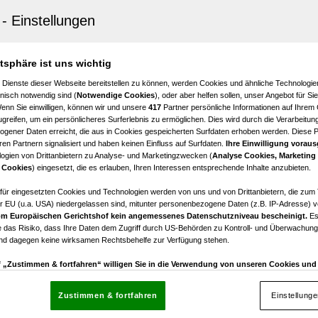
en am Wörther See
us mit 700 qm Strandbereich samt mit Pool in idyllische
lage am WÖRTHERSEE
atsphäre ist uns wichtig
6
€ 1.990.000,00
 Dienste dieser Webseite bereitstellen zu können, werden Cookies und ähnliche Technologien
Zimmer
Kaufpreis
nisch notwendig sind (
Notwendige Cookies
), oder aber helfen sollen, unser Angebot für Si
Wenn Sie einwilligen, können wir und unsere
417
Partner persönliche Informationen auf Ihrem
greifen, um ein persönlicheres Surferlebnis zu ermöglichen. Dies wird durch die Verarbeitun
gener Daten erreicht, die aus in Cookies gespeicherten Surfdaten erhoben werden. Diese 
en Partnern signalisiert und haben keinen Einfluss auf Surfdaten.
Ihre Einwilligung voraus
ogien von Drittanbietern zu Analyse- und Marketingzwecken (
Analyse Cookies, Marketing
ch
 Cookies
) eingesetzt, die es erlauben, Ihren Interessen entsprechende Inhalte anzubieten.
Ferlach - großes Einfamilienhaus in Toplage!
afür eingesetzten Cookies und Technologien werden von uns und von Drittanbietern, die zum 
r EU (u.a. USA) niedergelassen sind, mitunter personenbezogene Daten (z.B. IP-Adresse) v
5
€ 205.000,00
m Europäischen Gerichtshof kein angemessenes Datenschutzniveau bescheinigt.
Es
Zimmer
Kaufpreis
 das Risiko, dass Ihre Daten dem Zugriff durch US-Behörden zu Kontroll- und Überwachu
und dagegen keine wirksamen Rechtsbehelfe zur Verfügung stehen.
uf „Zustimmen & fortfahren“ willigen Sie in die Verwendung von unseren Cookies un
rn (auch aus USA) ein.
In den Einstellungen können Sie jederzeit Ihre Präferenzen verwalt
gegen die Verarbeitung auf der Grundlage berechtigter Interessen einlegen. Klicken Sie dazu
Zustimmen & fortfahren
Einstellung
“, die sich auf jeder Seite unten im Footer befinden.