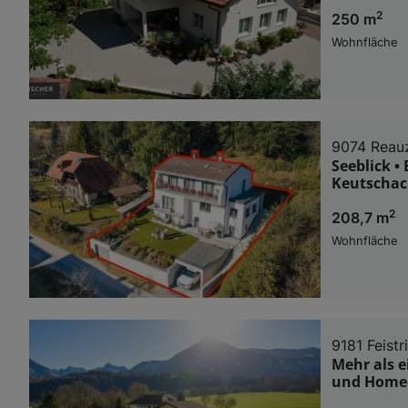
2
250 m
Wohnfläche
9074 Reau
Seeblick •
Keutschac
2
208,7 m
Wohnfläche
9181 Feistr
Mehr als 
und Homeo