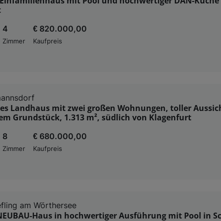
Einfamilienhaus mit Pool und hochwertiger DAN-Küche
t
4
€ 820.000,00
Zimmer
Kaufpreis
mannsdorf
es Landhaus mit zwei großen Wohnungen, toller Aussic
em Grundstück, 1.313 m², südlich von Klagenfurt
8
€ 680.000,00
Zimmer
Kaufpreis
fling am Wörthersee
NEUBAU-Haus in hochwertiger Ausführung mit Pool in Sc