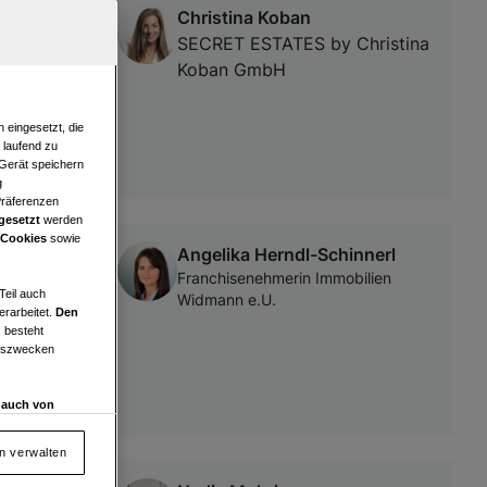
Christina Koban
r
SECRET ESTATES by Christina
Koban GmbH
 eingesetzt, die
e laufend zu
 Gerät speichern
g
Präferenzen
gesetzt
werden
 Cookies
sowie
Angelika Herndl-Schinnerl
Franchisenehmerin Immobilien
Teil auch
Widmann e.U.
erarbeitet.
Den
 besteht
ngszwecken
d auch von
en und
 auf „Cookie
en verwalten