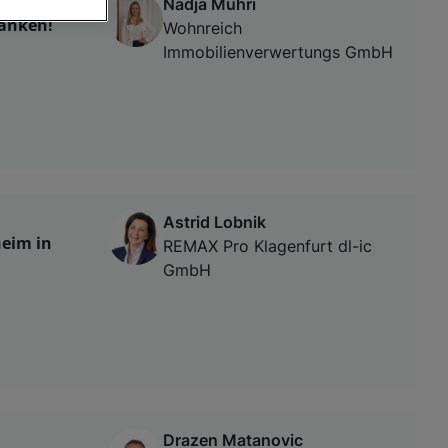
Nadja Muhri
tanken!
Wohnreich
Immobilienverwertungs GmbH
von oder Zugriff
und der
Astrid Lobnik
heim in
REMAX Pro Klagenfurt dl-ic
GmbH
Drazen Matanovic