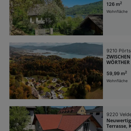
2
126 m
Wohnfläche
9210 Pört
ZWISCHEN 
WÖRTHER 
2
59,99 m
Wohnfläche
9220 Veld
Neuwertig
Terrasse,