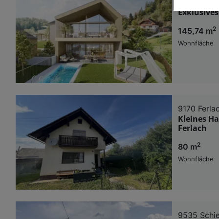
9212 St. M
Exklusive
Wir und u
2
145,74 m
Verwendung g
auf Informat
Wohnfläche
Performance 
Liste der Pa
9170 Ferla
Kleines Ha
Ferlach
2
80 m
Wohnfläche
9535 Schie