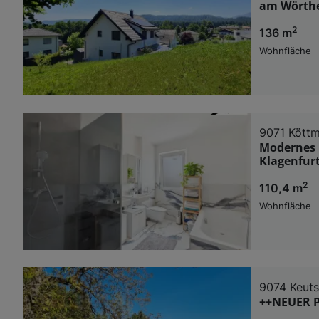
am Wörth
2
136 m
Wohnfläche
9071 Kött
Modernes 
Klagenfur
2
110,4 m
Wohnfläche
9074 Keut
++NEUER P