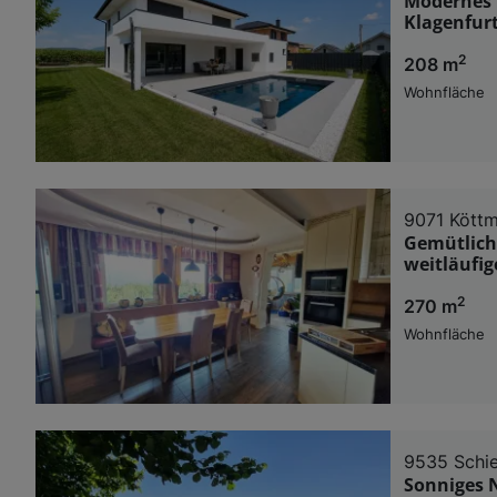
Modernes 
Klagenfur
2
208 m
Wohnfläche
9071 Kött
Gemütlich
weitläufig
2
270 m
Wohnfläche
9535 Schie
Sonniges 