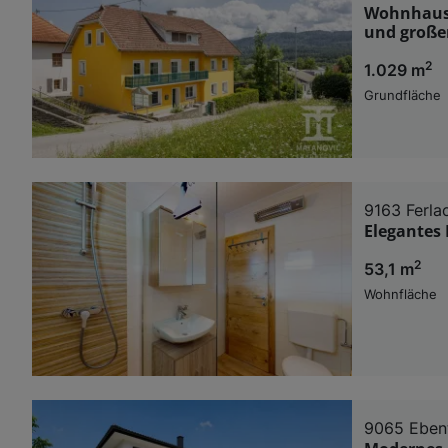
Wohnhaus 
und große
2
1.029 m
Grundfläche
9163 Ferla
Elegantes 
2
53,1 m
Wohnfläche
9065 Ebent