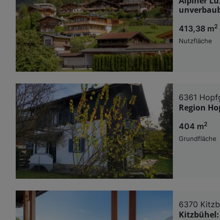
Alpiner Lu
unverbau
2
413,38 m
Nutzfläche
6361 Hopfg
Region Ho
2
404 m
Grundfläche
6370 Kitzb
Kitzbühel: