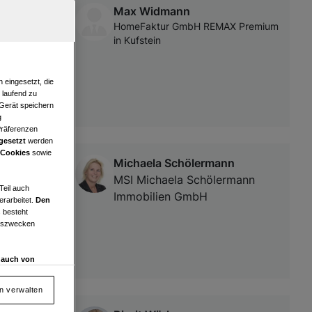
Max Widmann
HomeFaktur GmbH REMAX Premium
in Kufstein
 eingesetzt, die
e laufend zu
 Gerät speichern
g
Präferenzen
gesetzt
werden
 Cookies
sowie
Michaela Schölermann
sehr guter
MSI Michaela Schölermann
Teil auch
Immobilien GmbH
erarbeitet.
Den
 besteht
ngszwecken
d auch von
en und
 auf „Cookie
en verwalten