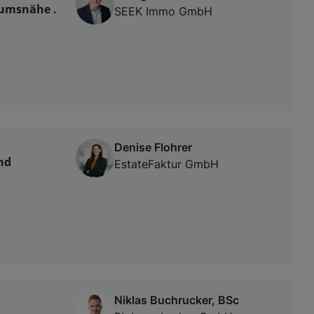
rumsnähe .
SEEK Immo GmbH
Denise Flohrer
nd
EstateFaktur GmbH
Niklas Buchrucker, BSc