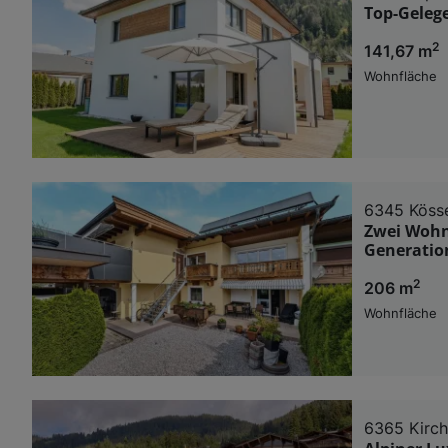
Top-Geleg
2
141,67 m
Wohnfläche
6345 Köss
Zwei Wohne
Generatio
2
206 m
Wohnfläche
6365 Kirch