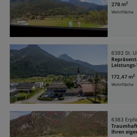
2
278 m
Wohnfläche
6393 St. Ul
Repräsenta
Leistungs-
2
172,47 m
Wohnfläche
6383 Erpf
Traumhaft
Ihren eige