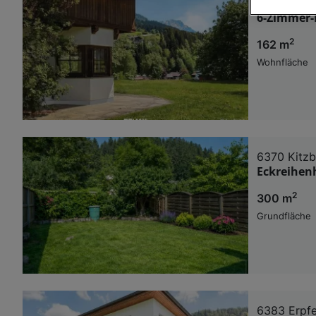
6391 Fiebe
6-Zimmer-
Wir und u
2
162 m
Verwendung g
auf Informat
Wohnfläche
Performance 
Liste der Pa
6370 Kitzb
Eckreihenh
2
300 m
Grundfläche
6383 Erpf