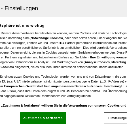
en
Wohn- & Geschäftshaus in Bestlage von Kössen!
7,5
atsphäre ist uns wichtig
Zimmer
 Dienste dieser Webseite bereitstellen zu können, werden Cookies und ähnliche Technologien
nisch notwendig sind (
Notwendige Cookies
), oder aber helfen sollen, unser Angebot für Si
Wenn Sie einwilligen, können wir und unsere
417
Partner persönliche Informationen auf Ihrem
greifen, um ein persönlicheres Surferlebnis zu ermöglichen. Dies wird durch die Verarbeitun
gener Daten erreicht, die aus in Cookies gespeicherten Surfdaten erhoben werden. Diese 
en Partnern signalisiert und haben keinen Einfluss auf Surfdaten.
Ihre Einwilligung voraus
ogien von Drittanbietern zu Analyse- und Marketingzwecken (
Analyse Cookies, Marketing
 bei Kitzbühel
 Cookies
) eingesetzt, die es erlauben, Ihren Interessen entsprechende Inhalte anzubieten.
Kitzbühel: Wunderschönes Alpen-Chalet mit Ausblick in 
afür eingesetzten Cookies und Technologien werden von uns und von Drittanbietern, die zum 
r EU (u.a. USA) niedergelassen sind, mitunter personenbezogene Daten (z.B. IP-Adresse) v
m Europäischen Gerichtshof kein angemessenes Datenschutzniveau bescheinigt.
Es
 das Risiko, dass Ihre Daten dem Zugriff durch US-Behörden zu Kontroll- und Überwachu
und dagegen keine wirksamen Rechtsbehelfe zur Verfügung stehen.
uf „Zustimmen & fortfahren“ willigen Sie in die Verwendung von unseren Cookies un
rn (auch aus USA) ein.
In den Einstellungen können Sie jederzeit Ihre Präferenzen verwalt
gegen die Verarbeitung auf der Grundlage berechtigter Interessen einlegen. Klicken Sie dazu
Zustimmen & fortfahren
Einstellung
“, die sich auf jeder Seite unten im Footer befinden.