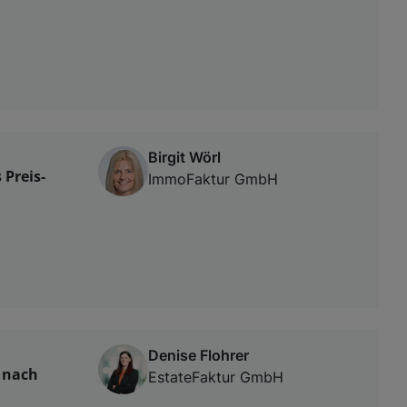
Birgit Wörl
 Preis-
ImmoFaktur GmbH
Denise Flohrer
 nach
EstateFaktur GmbH