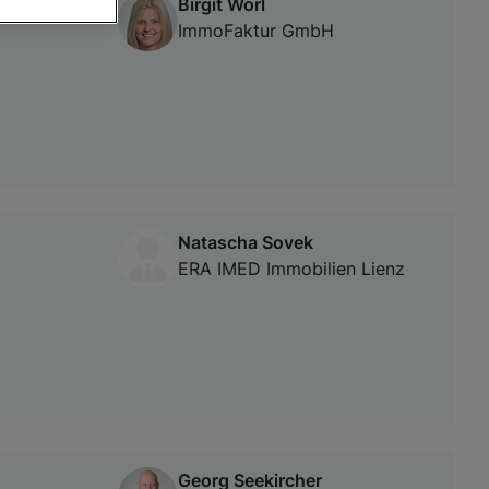
Birgit Wörl
ImmoFaktur GmbH
von oder Zugriff
und der
Natascha Sovek
ERA IMED Immobilien Lienz
Georg Seekircher