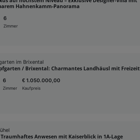
xus auf höchstem Niveau – Exklusive Designer-Villa mit
barem Hahnenkamm-Panorama
6
Zimmer
arten im Brixental
pfgarten / Brixental: Charmantes Landhäusl mit Freizei
6
€ 1.050.000,00
Zimmer
Kaufpreis
ühel
 Traumhaftes Anwesen mit Kaiserblick in 1A-Lage