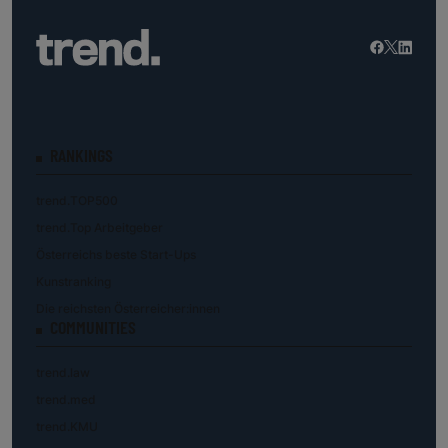
RANKINGS
trend.TOP500
trend.Top Arbeitgeber
Österreichs beste Start-Ups
Kunstranking
Die reichsten Österreicher:innen
COMMUNITIES
trend.law
trend.med
trend.KMU