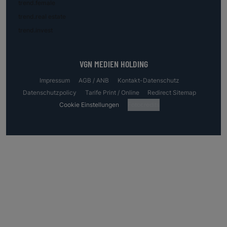
trend.female
trend.real estate
trend.invest
VGN MEDIEN HOLDING
Impressum
AGB / ANB
Kontakt-Datenschutz
Datenschutzpolicy
Tarife Print / Online
Redirect Sitemap
Cookie Einstellungen
Fotocredits