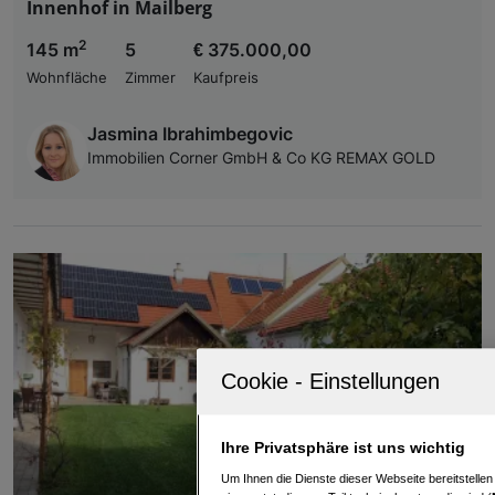
Innenhof in Mailberg
2
145 m
5
€ 375.000,00
Wohnfläche
Zimmer
Kaufpreis
Jasmina Ibrahimbegovic
Immobilien Corner GmbH & Co KG REMAX GOLD
Ihre Privatsphäre ist uns wichtig
Um Ihnen die Dienste dieser Webseite bereitstelle