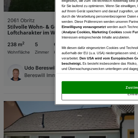
eingesetzt, die zum Teil technisch notwendig sind (
für Sie laufend zu optimieren. Wenn Sie einwillige
auf Ihrem Gerät speichern und darauf zugreifen, um
durch die Verarbeitung personenbezogener Daten e
2061 Obritz
werden. Diese Präferenzen werden unseren Partnern
Stilvolle Wohn- & Gewerbeliegenschaft mit
Einwilligung vorausgesetzt
werden auch Technol
Loftcharakter im Weinviertel
(
Analyse Cookies, Marketing Cookies
sowie
Fun
Interessen entsprechende Inhalte anzubieten.
2
238 m
5
€ 690.000,00
Mit diesen dafür eingesetzten Cookies und Technol
Wohnfläche
Zimmer
Kaufpreis
außerhalb der EU (u.a. USA) niedergelassen sind,
verarbeitet.
Den USA wird vom Europäischen Ge
bescheinigt.
Es besteht insbesondere das Risiko,
Udo Bereswill
und Überwachungszwecken unterliegen und dagege
Bereswill Immobilien GmbH
Mit Klick auf „Zustimmen & fortfahren“ willig
von Drittanbietern (auch aus USA) ein.
In den Ei
Zustim
und Widerspruch gegen die Verarbeitung auf der Gr
Einste
„Cookie Einstellungen“, die sich auf jeder Seite unt
Wir und unsere Partner verarbeiten 
Verwendung genauer Standortdaten. Endgeräteeigens
Zugriff auf Informationen auf einem Endgerät. Per
und der Performance von Inhalten, Zielgruppenfo