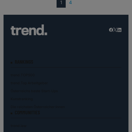
(current)
1
4
RANKINGS
trend.TOP500
trend.Top Arbeitgeber
Österreichs beste Start-Ups
Kunstranking
Die reichsten Österreicher:innen
COMMUNITIES
trend.law