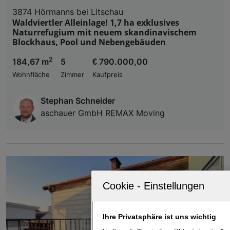
3874 Hörmanns bei Litschau
Waldviertler Alleinlage! 1,7 ha exklusives
Naturrefugium mit neuem skandinavischem
Blockhaus, Pool und Nebengebäuden
2
184,67 m
5
€ 790.000,00
Wohnfläche
Zimmer
Kaufpreis
Stephan Schneider
aschauer GmbH REMAX Moving
Ihre Privatsphäre ist uns wichtig