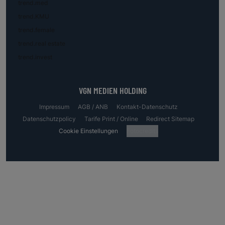
trend.med
trend.KMU
trend.female
trend.real estate
trend.invest
VGN MEDIEN HOLDING
Impressum
AGB / ANB
Kontakt-Datenschutz
Datenschutzpolicy
Tarife Print / Online
Redirect Sitemap
Cookie Einstellungen
Fotocredits