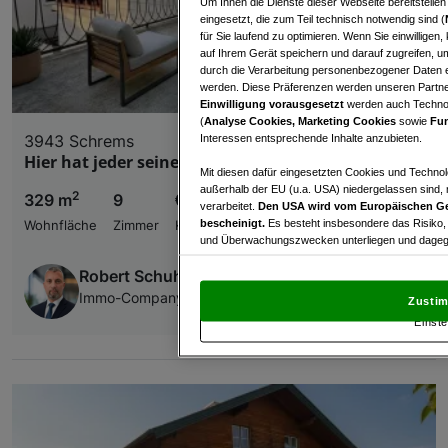
Um Ihnen die Dienste dieser Webseite bereitstelle
eingesetzt, die zum Teil technisch notwendig sind (
für Sie laufend zu optimieren. Wenn Sie einwillige
auf Ihrem Gerät speichern und darauf zugreifen, um
durch die Verarbeitung personenbezogener Daten e
werden. Diese Präferenzen werden unseren Partnern
Einwilligung vorausgesetzt
werden auch Technol
(
Analyse Cookies, Marketing Cookies
sowie
Fun
3943 Schrems
Interessen entsprechende Inhalte anzubieten.
Hier hat jeder seinen Lieblingsplatz.
Mit diesen dafür eingesetzten Cookies und Technol
außerhalb der EU (u.a. USA) niedergelassen sind,
2
329 m
9
€ 269.000,00
verarbeitet.
Den USA wird vom Europäischen Ge
bescheinigt.
Es besteht insbesondere das Risiko,
Wohnfläche
Zimmer
Kaufpreis
und Überwachungszwecken unterliegen und dagege
Robert Schuh
Mit Klick auf „Zustimmen & fortfahren“ willig
von Drittanbietern (auch aus USA) ein.
In den Ei
Immo-Company Haas & Urban Immobilien GmbH
Zustim
und Widerspruch gegen die Verarbeitung auf der Gr
Einste
„Cookie Einstellungen“, die sich auf jeder Seite unt
Wir und unsere Partner verarbeiten 
Verwendung genauer Standortdaten. Endgeräteeigens
Zugriff auf Informationen auf einem Endgerät. Per
und der Performance von Inhalten, Zielgruppenfo