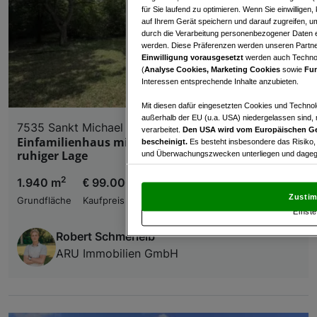
für Sie laufend zu optimieren. Wenn Sie einwillige
auf Ihrem Gerät speichern und darauf zugreifen, um
durch die Verarbeitung personenbezogener Daten e
werden. Diese Präferenzen werden unseren Partnern
Einwilligung vorausgesetzt
werden auch Technol
(
Analyse Cookies, Marketing Cookies
sowie
Fun
Interessen entsprechende Inhalte anzubieten.
Mit diesen dafür eingesetzten Cookies und Technol
außerhalb der EU (u.a. USA) niedergelassen sind,
7535 Sankt Michael im Burgenland
verarbeitet.
Den USA wird vom Europäischen Ge
Einfamilienhaus mit großem Grundstück in
bescheinigt.
Es besteht insbesondere das Risiko,
ruhiger Lage
und Überwachungszwecken unterliegen und dagege
Mit Klick auf „Zustimmen & fortfahren“ willig
2
1.940 m
€ 99.000,00
von Drittanbietern (auch aus USA) ein.
In den Ei
Zustim
Grundfläche
Kaufpreis
und Widerspruch gegen die Verarbeitung auf der Gr
Einste
„Cookie Einstellungen“, die sich auf jeder Seite unt
Robert Schmerleib
ARU Immobilien GmbH
Wir und unsere Partner verarbeiten 
Verwendung genauer Standortdaten. Endgeräteeigens
Zugriff auf Informationen auf einem Endgerät. Per
und der Performance von Inhalten, Zielgruppenfo
Liste der Partner (Lieferanten)