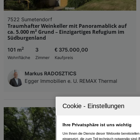
7522 Sumetendorf
Traumhafter Weinkeller mit Panoramablick auf
ca. 5.000 m² Grund – Einzigartiges Refugium im
Südburgenland
2
101 m
3
€ 375.000,00
Wohnfläche
Zimmer
Kaufpreis
Markus RADOSZTICS
Egger Immobilien e. U. REMAX Thermal
Ihre Privatsphäre ist uns wichtig
Um Ihnen die Dienste dieser Webseite bereitstelle
eingesetzt, die zum Teil technisch notwendig sind (