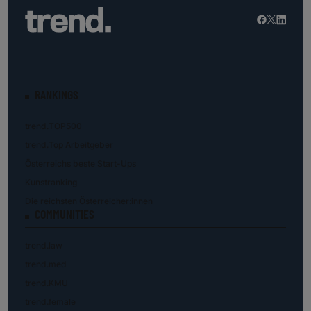
RANKINGS
trend.TOP500
trend.Top Arbeitgeber
Österreichs beste Start-Ups
Kunstranking
Die reichsten Österreicher:innen
COMMUNITIES
trend.law
trend.med
trend.KMU
trend.female