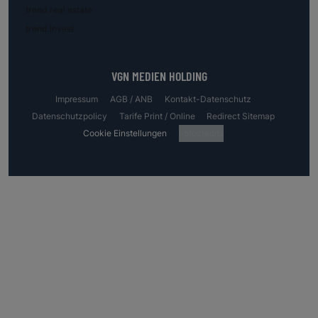
trend.real estate
trend.invest
VGN MEDIEN HOLDING
Impressum
AGB / ANB
Kontakt-Datenschutz
Datenschutzpolicy
Tarife Print / Online
Redirect Sitemap
Cookie Einstellungen
Fotocredits