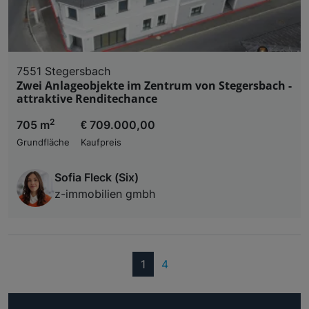
7551 Stegersbach
Zwei Anlageobjekte im Zentrum von Stegersbach -
attraktive Renditechance
2
705 m
€ 709.000,00
Grundfläche
Kaufpreis
Sofia Fleck (Six)
z-immobilien gmbh
(current)
1
4