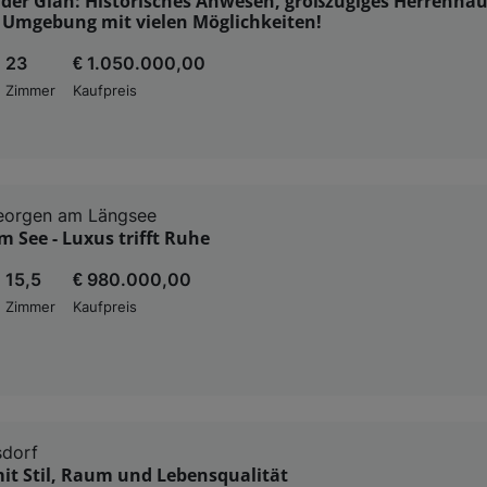
n der Glan: Historisches Anwesen, großzügiges Herrenhau
r Umgebung mit vielen Möglichkeiten!
23
€ 1.050.000,00
Zimmer
Kaufpreis
Georgen am Längsee
See - Luxus trifft Ruhe
15,5
€ 980.000,00
Zimmer
Kaufpreis
sdorf
it Stil, Raum und Lebensqualität