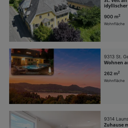
St. Veit a
idyllische
2
900 m
Wohnfläche
9313 St. 
Wohnen am 
2
262 m
Wohnfläche
9314 Laun
Zuhause m