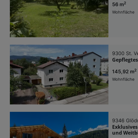
2
56 m
Wohnfläche
9300 St. V
Gepflegtes
2
145,92 m
Wohnfläche
9346 Glödn
Exklusives
und Weitb