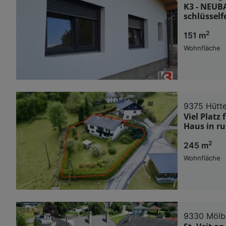
K3 - NEUB
schlüsself
2
151 m
Wohnfläche
9375 Hütt
Viel Platz
Haus in ru
2
245 m
Wohnfläche
9330 Mölb