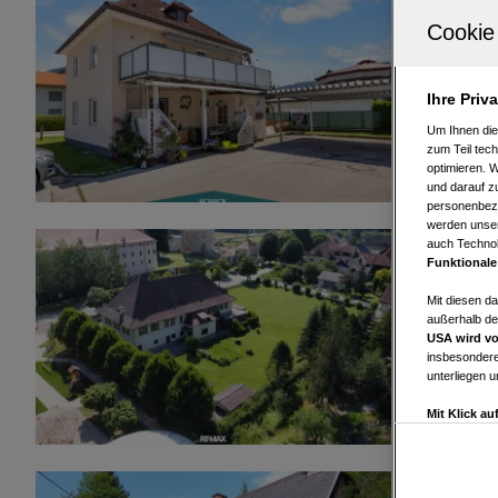
9360 Fries
Ideen-Reic
2
1.525 m
Ihre Priv
Grundfläche
Um Ihnen die
zum Teil tech
optimieren. 
und darauf zu
personenbezo
werden unser
auch Technol
9342 Gurk
Funktionale
Vielseitig
Mit diesen d
außerhalb de
2
342 m
USA wird vo
Wohnfläche
insbesondere
unterliegen 
Mit Klick a
Drittanbiete
Widerspruch 
Einstellungen