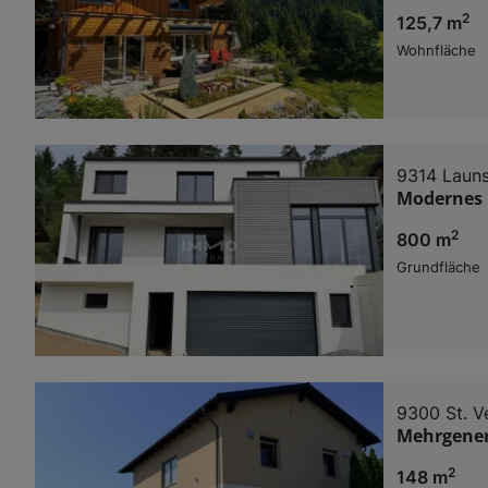
2
125,7 m
Wohnfläche
9314 Laun
Modernes 
2
800 m
Grundfläche
9300 St. V
Mehrgener
2
148 m