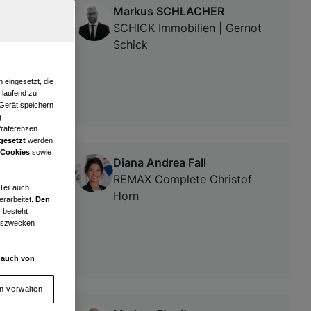
Markus SCHLACHER
SCHICK Immobilien | Gernot
Schick
 eingesetzt, die
e laufend zu
 Gerät speichern
g
Präferenzen
gesetzt
werden
 Cookies
sowie
Diana Andrea Fall
REMAX Complete Christof
Teil auch
Horn
erarbeitet.
Den
 besteht
ngszwecken
d auch von
en und
 auf „Cookie
en verwalten