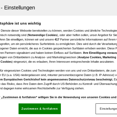
ach
h - Liegenschaft mit vielseitigem Nutzungspotential
5
€ 394.700,00
atsphäre ist uns wichtig
Zimmer
Kaufpreis
 Dienste dieser Webseite bereitstellen zu können, werden Cookies und ähnliche Technologien
nisch notwendig sind (
Notwendige Cookies
), oder aber helfen sollen, unser Angebot für Si
Wenn Sie einwilligen, können wir und unsere
417
Partner persönliche Informationen auf Ihrem
greifen, um ein persönlicheres Surferlebnis zu ermöglichen. Dies wird durch die Verarbeitun
gener Daten erreicht, die aus in Cookies gespeicherten Surfdaten erhoben werden. Diese 
en Partnern signalisiert und haben keinen Einfluss auf Surfdaten.
Ihre Einwilligung voraus
ogien von Drittanbietern zu Analyse- und Marketingzwecken (
Analyse Cookies, Marketing
 Cookies
) eingesetzt, die es erlauben, Ihren Interessen entsprechende Inhalte anzubieten.
e Gewerbeliegenschaft in idyllischer Lage
afür eingesetzten Cookies und Technologien werden von uns und von Drittanbietern, die zum 
r EU (u.a. USA) niedergelassen sind, mitunter personenbezogene Daten (z.B. IP-Adresse) v
€ 550.000,00
m Europäischen Gerichtshof kein angemessenes Datenschutzniveau bescheinigt.
Es
Kaufpreis
 das Risiko, dass Ihre Daten dem Zugriff durch US-Behörden zu Kontroll- und Überwachu
und dagegen keine wirksamen Rechtsbehelfe zur Verfügung stehen.
uf „Zustimmen & fortfahren“ willigen Sie in die Verwendung von unseren Cookies un
rn (auch aus USA) ein.
In den Einstellungen können Sie jederzeit Ihre Präferenzen verwalt
gegen die Verarbeitung auf der Grundlage berechtigter Interessen einlegen. Klicken Sie dazu
Zustimmen & fortfahren
Einstellung
“, die sich auf jeder Seite unten im Footer befinden.