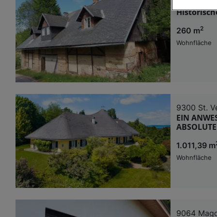
9376 Knap
Historisc
Wir und u
2
260 m
Verwendung g
auf Informat
Wohnfläche
Performance 
Liste der Pa
9300 St. V
EIN ANWES
ABSOLUTE
1.011,39 m
Wohnfläche
9064 Magd