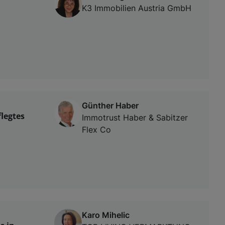
,
K3 Immobilien Austria GmbH
Günther Haber
flegtes
Immotrust Haber & Sabitzer
Flex Co
Karo Mihelic