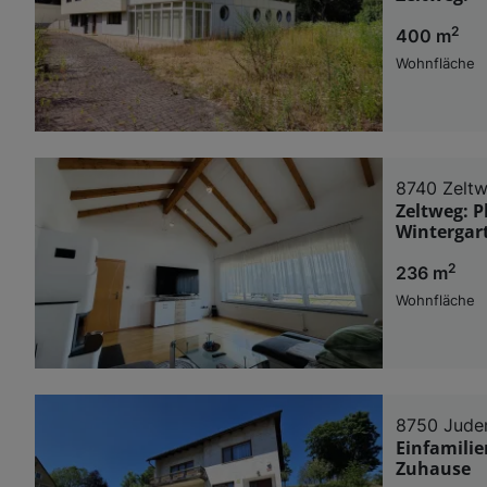
2
400 m
Wohnfläche
8740 Zelt
Zeltweg: P
Wintergar
2
236 m
Wohnfläche
8750 Jude
Einfamilie
Zuhause