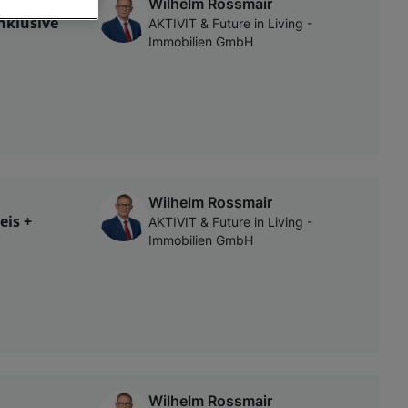
Wilhelm Rossmair
nklusive
AKTIVIT & Future in Living -
Immobilien GmbH
von oder Zugriff
und der
Wilhelm Rossmair
eis +
AKTIVIT & Future in Living -
Immobilien GmbH
Wilhelm Rossmair