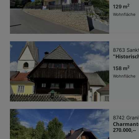
2
129 m
Wohnfläche
8763 Sank
"Historis
2
158 m
Wohnfläche
8742 Grani
Charmantes
270.000,--