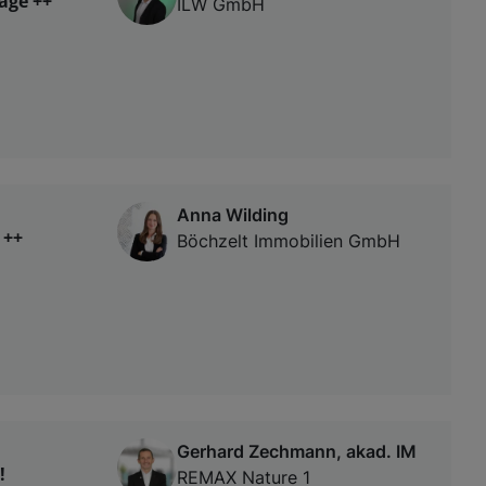
age ++
ILW GmbH
Anna Wilding
 ++
Böchzelt Immobilien GmbH
Gerhard Zechmann, akad. IM
!
REMAX Nature 1