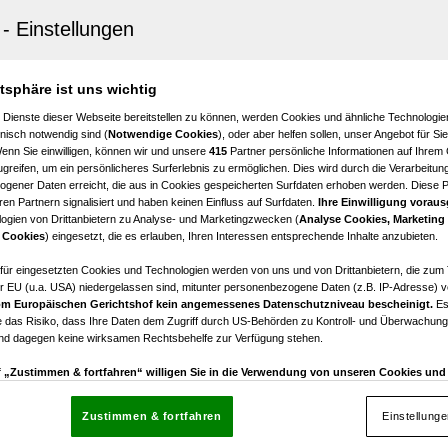
endorf
mit Garage, großem Garten, Glashaus und Gartenlaub
€ 169.000,00
atsphäre ist uns wichtig
Kaufpreis
 Dienste dieser Webseite bereitstellen zu können, werden Cookies und ähnliche Technologien
nisch notwendig sind (
Notwendige Cookies
), oder aber helfen sollen, unser Angebot für Si
Wenn Sie einwilligen, können wir und unsere
415
Partner persönliche Informationen auf Ihrem
greifen, um ein persönlicheres Surferlebnis zu ermöglichen. Dies wird durch die Verarbeitun
gener Daten erreicht, die aus in Cookies gespeicherten Surfdaten erhoben werden. Diese 
en Partnern signalisiert und haben keinen Einfluss auf Surfdaten.
Ihre Einwilligung voraus
ogien von Drittanbietern zu Analyse- und Marketingzwecken (
Analyse Cookies, Marketing
nburg
 Cookies
) eingesetzt, die es erlauben, Ihren Interessen entsprechende Inhalte anzubieten.
 Reihenhaus mit einladendem Garten!
afür eingesetzten Cookies und Technologien werden von uns und von Drittanbietern, die zum 
r EU (u.a. USA) niedergelassen sind, mitunter personenbezogene Daten (z.B. IP-Adresse) v
2
€ 115.000,00
m Europäischen Gerichtshof kein angemessenes Datenschutzniveau bescheinigt.
Es
Zimmer
Kaufpreis
 das Risiko, dass Ihre Daten dem Zugriff durch US-Behörden zu Kontroll- und Überwachu
und dagegen keine wirksamen Rechtsbehelfe zur Verfügung stehen.
uf „Zustimmen & fortfahren“ willigen Sie in die Verwendung von unseren Cookies un
rn (auch aus USA) ein.
In den Einstellungen können Sie jederzeit Ihre Präferenzen verwalt
gegen die Verarbeitung auf der Grundlage berechtigter Interessen einlegen. Klicken Sie dazu
Zustimmen & fortfahren
Einstellung
“, die sich auf jeder Seite unten im Footer befinden.