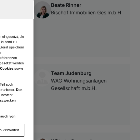
Beate Rinner
e
Bischof Immobilien Ges.m.b.H
 eingesetzt, die
e laufend zu
 Gerät speichern
g
Präferenzen
gesetzt
werden
 Cookies
sowie
Team Judenburg
WAG Wohnungsanlagen
Teil auch
Gesellschaft m.b.H.
erarbeitet.
Den
 besteht
ngszwecken
d auch von
en und
 auf „Cookie
en verwalten