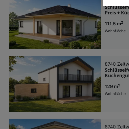
8740 Zelt
Schlüsself
Wir und u
Preis + Kü
Verwendung g
2
111,5 m
auf Informat
Performance 
Wohnfläche
Liste der Pa
8740 Zelt
Schlüsself
Küchengut
2
129 m
Wohnfläche
8740 Zelt