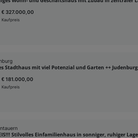
iges Wohn- und Geschäftshaus mit Zubau in zentraler L
€ 327.000,00
Kaufpreis
nburg
s Stadthaus mit viel Potenzial und Garten ++ Judenburg
€ 181.000,00
Kaufpreis
ntauern
S!!! Stilvolles Einfamilienhaus in sonniger, ruhiger Lage