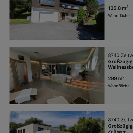
2
135,8 m
Wohnfläche
8740 Zelt
Großzügig
Wellnessbe
2
299 m
Wohnfläche
8740 Zelt
Großzügig
Zeltweg.