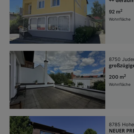
++ Geräum
2
92 m
Wohnfläche
8750 Jude
großzügige
2
200 m
Wohnfläche
8785 Hohe
NEUER PREI