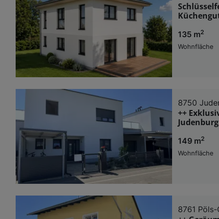
Schlüsself
Küchengut
2
135 m
Wohnfläche
8750 Jude
++ Exklusi
Judenburg
2
149 m
Wohnfläche
8761 Pöls