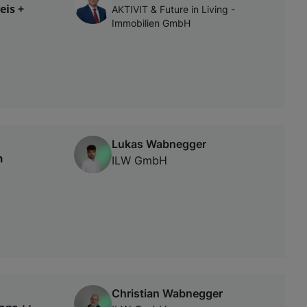
eis +
AKTIVIT & Future in Living -
Immobilien GmbH
Lukas Wabnegger
n
ILW GmbH
Christian Wabnegger