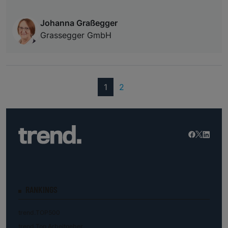
Johanna Graßegger
Grassegger GmbH
(current)
1
2
RANKINGS
trend.TOP500
trend.Top Arbeitgeber