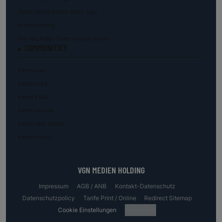
Österreichs beste Start-Ups
Kunstranking
Die reichsten Österreicher:innen
COMMUNITIES
trend.law
trend.med
trend.KMU
trend.female
trend.real estate
trend.invest
VGN MEDIEN HOLDING
Impressum
AGB / ANB
Kontakt-Datenschutz
Datenschutzpolicy
Tarife Print / Online
Redirect Sitemap
Cookie Einstellungen
Fotocredits