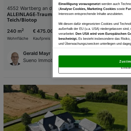
Einwilligung vorausgesetzt
werden auch Technol
4552 Wartberg an der Krems
(
Analyse Cookies, Marketing Cookies
sowie
Fun
ALLEINLAGE-Traum neben Bach samt
Interessen entsprechende Inhalte anzubieten.
Teich/Biotop
Mit diesen dafür eingesetzten Cookies und Technol
außerhalb der EU (u.a. USA) niedergelassen sind,
2
240 m
€ 475.000,00
verarbeitet.
Den USA wird vom Europäischen Ge
Wohnfläche
Kaufpreis
bescheinigt.
Es besteht insbesondere das Risiko,
und Überwachungszwecken unterliegen und dagege
Gerald Mayr
Mit Klick auf „Zustimmen & fortfahren“ willig
von Drittanbietern (auch aus USA) ein.
In den Ei
Sueno Immobilien GmbH
Zustim
und Widerspruch gegen die Verarbeitung auf der Gr
Einste
„Cookie Einstellungen“, die sich auf jeder Seite unt
Wir und unsere Partner verarbeiten 
Verwendung genauer Standortdaten. Endgeräteeigens
Zugriff auf Informationen auf einem Endgerät. Per
und der Performance von Inhalten, Zielgruppenfo
Liste der Partner (Lieferanten)