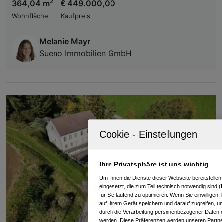
2
364,04 m
€ 449.000,00
Wohnfläche
Kaufpreis
Melanie Mayr
Sueno Immobilien GmbH
Ihre Privatsphäre ist uns wichtig
Um Ihnen die Dienste dieser Webseite bereitstelle
eingesetzt, die zum Teil technisch notwendig sind (
für Sie laufend zu optimieren. Wenn Sie einwillige
auf Ihrem Gerät speichern und darauf zugreifen, um
durch die Verarbeitung personenbezogener Daten e
werden. Diese Präferenzen werden unseren Partnern