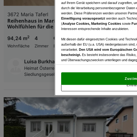
auf Ihrem Gerät speichern und darauf zugreifen, um
durch die Verarbeitung personenbezogener Daten e
werden. Diese Präferenzen werden unseren Partnern
3672 Maria Taferl
Einwilligung vorausgesetzt
werden auch Technol
Reihenhaus in Maria Taferl – ein Zuhause zum
(
Analyse Cookies, Marketing Cookies
sowie
Fun
Wohlfühlen für die ganze Familie
Interessen entsprechende Inhalte anzubieten.
2
94,24 m
4
€ 891,00
Mit diesen dafür eingesetzten Cookies und Technol
außerhalb der EU (u.a. USA) niedergelassen sind,
Wohnfläche
Zimmer
Bruttomiete
verarbeitet.
Den USA wird vom Europäischen Ge
bescheinigt.
Es besteht insbesondere das Risiko,
und Überwachungszwecken unterliegen und dagege
Luisa Burkhardt
Heimat Österreich gemeinnützige Wohnungs- und
Mit Klick auf „Zustimmen & fortfahren“ willig
Siedlungsgesellschaft m.b.H.
von Drittanbietern (auch aus USA) ein.
In den Ei
Zustim
und Widerspruch gegen die Verarbeitung auf der Gr
Einste
„Cookie Einstellungen“, die sich auf jeder Seite unt
Wir und unsere Partner verarbeiten 
Verwendung genauer Standortdaten. Endgeräteeigens
Zugriff auf Informationen auf einem Endgerät. Per
und der Performance von Inhalten, Zielgruppenfo
Liste der Partner (Lieferanten)