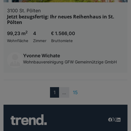
3100 St. Pölten
Jetzt bezugsfertig: Ihr neues Reihenhaus in St.
Pölten
2
99,23 m
4
€ 1.566,00
Wohnfläche
Zimmer
Bruttomiete
Yvonne Wichate
Wohnbauvereinigung GFW Gemeinnützige GmbH
(current)
1
…
15