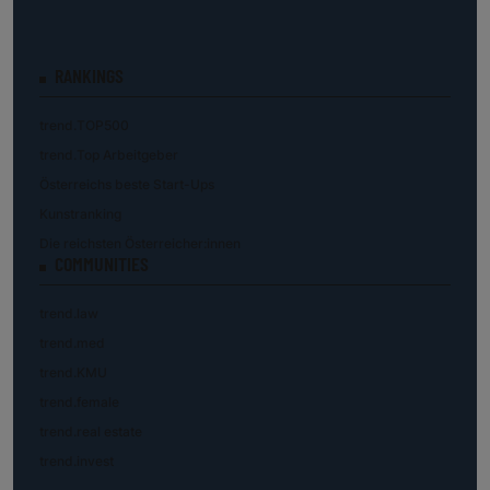
RANKINGS
trend.TOP500
trend.Top Arbeitgeber
Österreichs beste Start-Ups
Kunstranking
Die reichsten Österreicher:innen
COMMUNITIES
trend.law
trend.med
trend.KMU
trend.female
trend.real estate
trend.invest