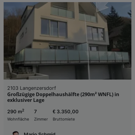
2103 Langenzersdorf
Großzügige Doppelhaushälfte (290m² WNFL) in
exklusiver Lage
2
290 m
7
€ 3.350,00
Wohnfläche
Zimmer
Bruttomiete
Mario Schmid