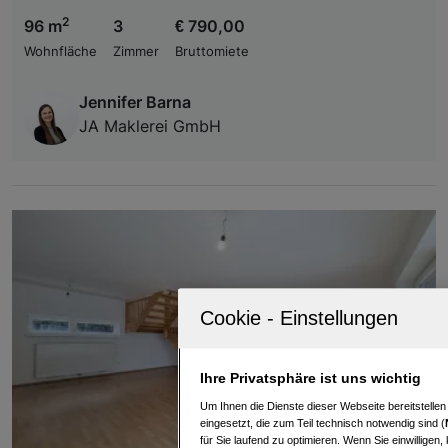
2
96 m
3
€ 790,00
Wohnfläche
Zimmer
Bruttomiete
Jennifer Barna
JA Maklerei GmbH
Ihre Privatsphäre ist uns wichtig
Um Ihnen die Dienste dieser Webseite bereitstelle
eingesetzt, die zum Teil technisch notwendig sind (
für Sie laufend zu optimieren. Wenn Sie einwillige