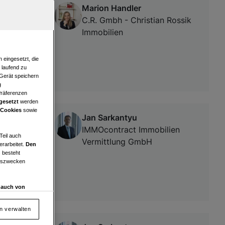
Marion Handler
elage mit
C.R. Gmbh - Christian Rossik
Immobilien
 eingesetzt, die
e laufend zu
 Gerät speichern
g
Präferenzen
gesetzt
werden
 Cookies
sowie
Jan Sarkantyu
IMMOcontract Immobilien
Teil auch
Vermittlung GmbH
erarbeitet.
Den
 besteht
ngszwecken
d auch von
en und
 auf „Cookie
en verwalten