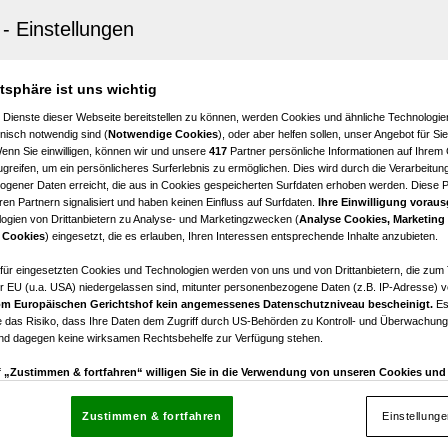
 an der Lafnitz
es Einfamilienhaus in sonniger Thermenregion und Ruh
em Ausblick und großem Gartenhaus
atsphäre ist uns wichtig
4
€ 1.200,00
 Dienste dieser Webseite bereitstellen zu können, werden Cookies und ähnliche Technologien
Zimmer
Bruttomiete
nisch notwendig sind (
Notwendige Cookies
), oder aber helfen sollen, unser Angebot für Si
Wenn Sie einwilligen, können wir und unsere
417
Partner persönliche Informationen auf Ihrem
greifen, um ein persönlicheres Surferlebnis zu ermöglichen. Dies wird durch die Verarbeitun
gener Daten erreicht, die aus in Cookies gespeicherten Surfdaten erhoben werden. Diese 
en Partnern signalisiert und haben keinen Einfluss auf Surfdaten.
Ihre Einwilligung voraus
ogien von Drittanbietern zu Analyse- und Marketingzwecken (
Analyse Cookies, Marketing
 Marein im Mürztal
 Cookies
) eingesetzt, die es erlauben, Ihren Interessen entsprechende Inhalte anzubieten.
 Reihenhaus ab 01.10.2026 in Grünlage
afür eingesetzten Cookies und Technologien werden von uns und von Drittanbietern, die zum 
r EU (u.a. USA) niedergelassen sind, mitunter personenbezogene Daten (z.B. IP-Adresse) v
4
€ 1.476,95
m Europäischen Gerichtshof kein angemessenes Datenschutzniveau bescheinigt.
Es
Zimmer
Bruttomiete
 das Risiko, dass Ihre Daten dem Zugriff durch US-Behörden zu Kontroll- und Überwachu
und dagegen keine wirksamen Rechtsbehelfe zur Verfügung stehen.
uf „Zustimmen & fortfahren“ willigen Sie in die Verwendung von unseren Cookies un
rn (auch aus USA) ein.
In den Einstellungen können Sie jederzeit Ihre Präferenzen verwalt
gegen die Verarbeitung auf der Grundlage berechtigter Interessen einlegen. Klicken Sie dazu
Zustimmen & fortfahren
Einstellung
“, die sich auf jeder Seite unten im Footer befinden.