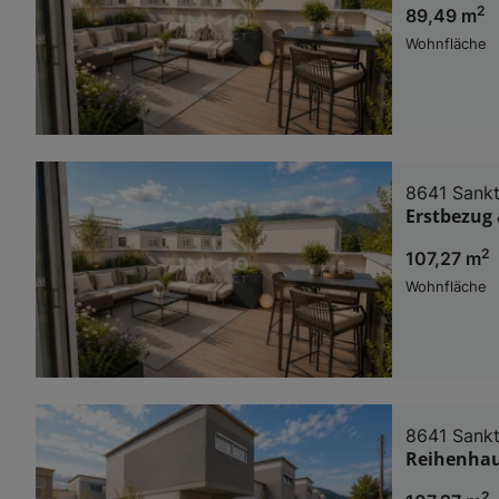
2
89,49 m
Wohnfläche
8641 Sankt
Erstbezug 
2
107,27 m
Wohnfläche
8641 Sankt
Reihenhau
2