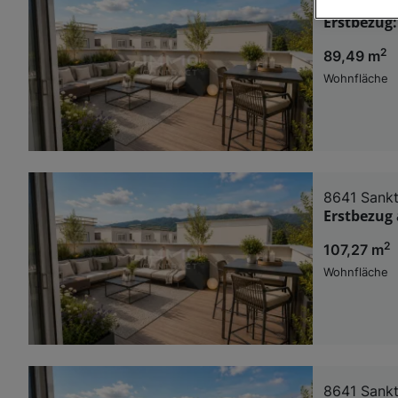
8641 Sankt
Erstbezug:
Wir und u
2
89,49 m
Verwendung g
auf Informat
Wohnfläche
Performance 
Liste der Pa
8641 Sankt
Erstbezug 
2
107,27 m
Wohnfläche
8641 Sankt