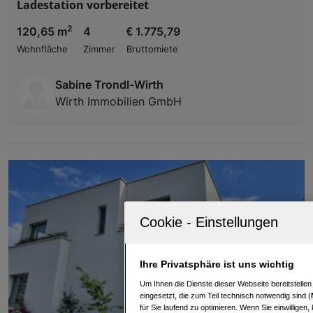
Ladestation vorbereitet
2
120,65 m
4
€ 1.775,79
Wohnfläche
Zimmer
Bruttomiete
Sabine Trondl-Wirth
Wirth Immobilien GmbH
Ihre Privatsphäre ist uns wichtig
Um Ihnen die Dienste dieser Webseite bereitstelle
eingesetzt, die zum Teil technisch notwendig sind (
für Sie laufend zu optimieren. Wenn Sie einwillige