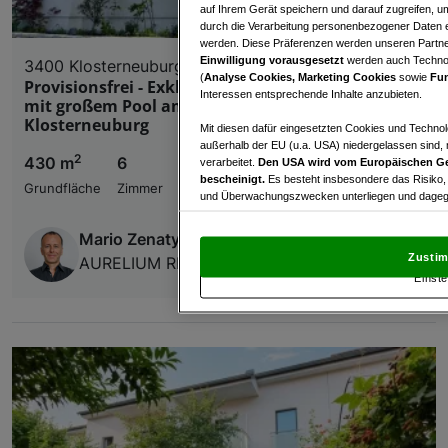
auf Ihrem Gerät speichern und darauf zugreifen, um
durch die Verarbeitung personenbezogener Daten e
werden. Diese Präferenzen werden unseren Partnern
Einwilligung vorausgesetzt
werden auch Technol
3400 Klosterneuburg
(
Analyse Cookies, Marketing Cookies
sowie
Fun
Provisionsfrei - Exklusives neues Einfamilienhaus
Interessen entsprechende Inhalte anzubieten.
mit großem Pool am Kahlenberg in
Klosterneuburg
Mit diesen dafür eingesetzten Cookies und Technol
außerhalb der EU (u.a. USA) niedergelassen sind,
2
430 m
6
€ 4.990,01
verarbeitet.
Den USA wird vom Europäischen Ge
bescheinigt.
Es besteht insbesondere das Risiko,
Grundfläche
Zimmer
Bruttomiete
und Überwachungszwecken unterliegen und dagege
Mit Klick auf „Zustimmen & fortfahren“ willig
Mario Zenaty
von Drittanbietern (auch aus USA) ein.
In den Ei
Zustim
AURELIUM REAL ESTATE GmbH
und Widerspruch gegen die Verarbeitung auf der Gr
Einste
„Cookie Einstellungen“, die sich auf jeder Seite unt
Wir und unsere Partner verarbeiten 
Verwendung genauer Standortdaten. Endgeräteeigens
Zugriff auf Informationen auf einem Endgerät. Per
und der Performance von Inhalten, Zielgruppenfo
Liste der Partner (Lieferanten)