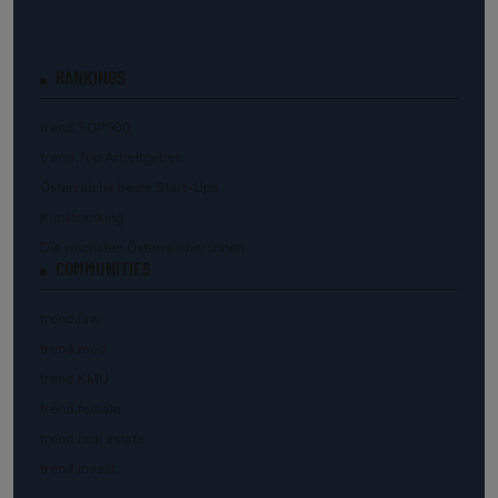
RANKINGS
trend.TOP500
trend.Top Arbeitgeber
Österreichs beste Start-Ups
Kunstranking
Die reichsten Österreicher:innen
COMMUNITIES
trend.law
trend.med
trend.KMU
trend.female
trend.real estate
trend.invest