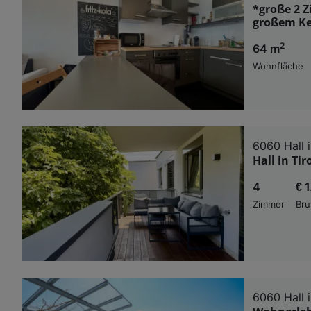
*große 2 
großem Ke
2
64 m
Wohnfläche
6060 Hall i
Hall in Ti
4
€ 
Zimmer
Bru
6060 Hall i