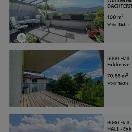
Wohnerleb
DACHTERR
2
100 m
Wohnfläche
6060 Hall i
Exklusive
2
70,88 m
Wohnfläche
6060 Hall i
HALL - Ex