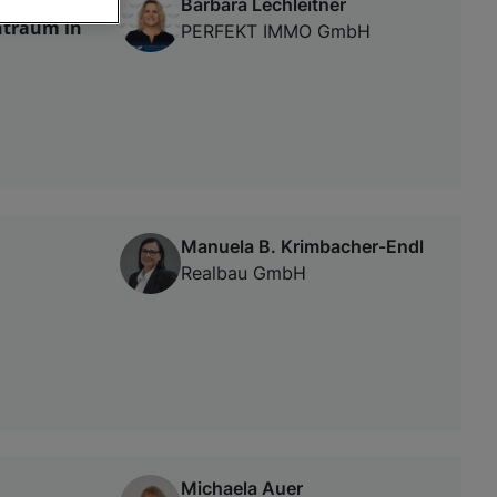
Barbara Lechleitner
ntraum in
PERFEKT IMMO GmbH
von oder Zugriff
und der
Manuela B. Krimbacher-Endl
Realbau GmbH
Michaela Auer