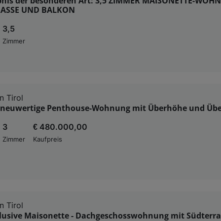
nis der besonderen Art: 3,5 ZIMMER MAISONETTE-WOH
ASSE UND BALKON
3,5
Zimmer
n Tirol
, neuwertige Penthouse-Wohnung mit Überhöhe und Übe
3
€ 480.000,00
Zimmer
Kaufpreis
n Tirol
klusive Maisonette - Dachgeschosswohnung mit Südterra