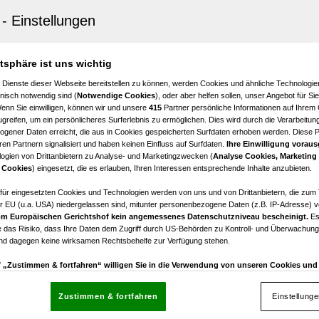
n Tirol
Dächern von Hall i. T. – Penthouse mit außergewöhnlic
atsphäre ist uns wichtig
3
€ 734.700,00
 Dienste dieser Webseite bereitstellen zu können, werden Cookies und ähnliche Technologien
Zimmer
Kaufpreis
nisch notwendig sind (
Notwendige Cookies
), oder aber helfen sollen, unser Angebot für Si
Wenn Sie einwilligen, können wir und unsere
415
Partner persönliche Informationen auf Ihrem
greifen, um ein persönlicheres Surferlebnis zu ermöglichen. Dies wird durch die Verarbeitun
gener Daten erreicht, die aus in Cookies gespeicherten Surfdaten erhoben werden. Diese 
en Partnern signalisiert und haben keinen Einfluss auf Surfdaten.
Ihre Einwilligung voraus
ogien von Drittanbietern zu Analyse- und Marketingzwecken (
Analyse Cookies, Marketing
n Tirol
 Cookies
) eingesetzt, die es erlauben, Ihren Interessen entsprechende Inhalte anzubieten.
d durchdacht – 2-Zimmer-Neubauwohnung mit Balkon
afür eingesetzten Cookies und Technologien werden von uns und von Drittanbietern, die zum 
r EU (u.a. USA) niedergelassen sind, mitunter personenbezogene Daten (z.B. IP-Adresse) v
2
€ 376.000,00
m Europäischen Gerichtshof kein angemessenes Datenschutzniveau bescheinigt.
Es
Zimmer
Kaufpreis
 das Risiko, dass Ihre Daten dem Zugriff durch US-Behörden zu Kontroll- und Überwachu
und dagegen keine wirksamen Rechtsbehelfe zur Verfügung stehen.
uf „Zustimmen & fortfahren“ willigen Sie in die Verwendung von unseren Cookies un
rn (auch aus USA) ein.
In den Einstellungen können Sie jederzeit Ihre Präferenzen verwalt
gegen die Verarbeitung auf der Grundlage berechtigter Interessen einlegen. Klicken Sie dazu
Zustimmen & fortfahren
Einstellung
“, die sich auf jeder Seite unten im Footer befinden.