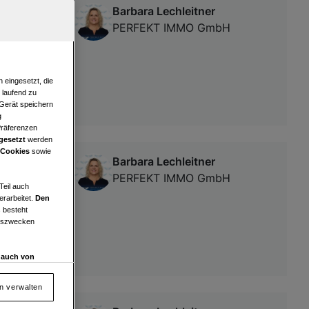
Barbara Lechleitner
hem
PERFEKT IMMO GmbH
 eingesetzt, die
e laufend zu
 Gerät speichern
g
Präferenzen
gesetzt
werden
 Cookies
sowie
Barbara Lechleitner
PERFEKT IMMO GmbH
Teil auch
erarbeitet.
Den
 besteht
ngszwecken
d auch von
en und
 auf „Cookie
en verwalten