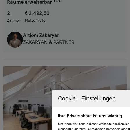
Räume erweiterbar ***
2
€ 2.492,50
Zimmer
Nettomiete
Artjom Zakaryan
ZAKARYAN & PARTNER
Ihre Privatsphäre ist uns wichtig
Um Ihnen die Dienste dieser Webseite bereitstelle
eingesetzt, die zum Teil technisch notwendig sind (