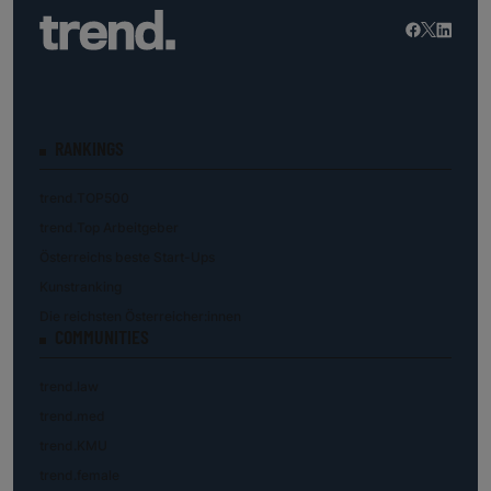
RANKINGS
trend.TOP500
trend.Top Arbeitgeber
Österreichs beste Start-Ups
Kunstranking
Die reichsten Österreicher:innen
COMMUNITIES
trend.law
trend.med
trend.KMU
trend.female