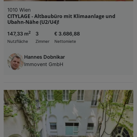
1010 Wien
CITYLAGE - Altbaubüro mit Klimaanlage und
Ubahn-Nähe (U2/U4)!
2
147,33 m
3
€ 3.686,88
Nutzfläche
Zimmer
Nettomiete
Hannes Dobnikar
Immovent GmbH