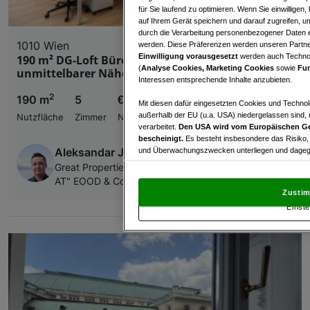
für Sie laufend zu optimieren. Wenn Sie einwillige
auf Ihrem Gerät speichern und darauf zugreifen, um
durch die Verarbeitung personenbezogener Daten e
1010 Wien
werden. Diese Präferenzen werden unseren Partnern
Einwilligung vorausgesetzt
werden auch Technol
190 m² DG-Loft Büro in bester Lage in
(
Analyse Cookies, Marketing Cookies
sowie
Fun
unmittelbarer Nähe zur Wiener Staatsoper!
Interessen entsprechende Inhalte anzubieten.
2
190 m
5
€ 4.532,77
Mit diesen dafür eingesetzten Cookies und Technol
außerhalb der EU (u.a. USA) niedergelassen sind,
Nutzfläche
Zimmer
Nettomiete
verarbeitet.
Den USA wird vom Europäischen Ge
bescheinigt.
Es besteht insbesondere das Risiko,
Aleksandar Jankuloski
und Überwachungszwecken unterliegen und dagege
Great Properties Firmenname: BA-KA "Immoinvest-
Mit Klick auf „Zustimmen & fortfahren“ willig
AT" EOOD & Co.KG
von Drittanbietern (auch aus USA) ein.
In den Ei
Zustim
und Widerspruch gegen die Verarbeitung auf der Gr
Einste
„Cookie Einstellungen“, die sich auf jeder Seite unt
Wir und unsere Partner verarbeiten 
Verwendung genauer Standortdaten. Endgeräteeigens
Zugriff auf Informationen auf einem Endgerät. Per
und der Performance von Inhalten, Zielgruppenfo
Liste der Partner (Lieferanten)