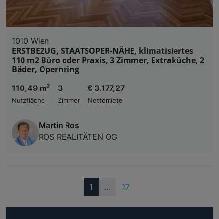
1010 Wien
ERSTBEZUG, STAATSOPER-NÄHE, klimatisiertes
110 m2 Büro oder Praxis, 3 Zimmer, Extraküche, 2
Bäder, Opernring
2
110,49 m
3
€ 3.177,27
Nutzfläche
Zimmer
Nettomiete
Martin Ros
ROS REALITÄTEN OG
(current)
1
…
17