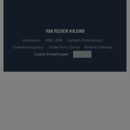
trend.real estate
trend.invest
VGN MEDIEN HOLDING
Impressum
AGB / ANB
Kontakt-Datenschutz
Datenschutzpolicy
Tarife Print / Online
Redirect Sitemap
Cookie Einstellungen
Fotocredits