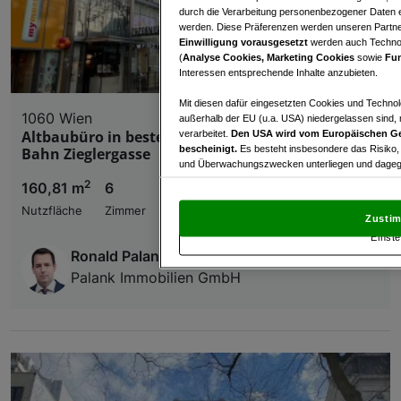
durch die Verarbeitung personenbezogener Daten e
werden. Diese Präferenzen werden unseren Partnern
Einwilligung vorausgesetzt
werden auch Technol
(
Analyse Cookies, Marketing Cookies
sowie
Fun
Interessen entsprechende Inhalte anzubieten.
Mit diesen dafür eingesetzten Cookies und Technol
1060 Wien
außerhalb der EU (u.a. USA) niedergelassen sind,
Altbaubüro in bester Lage - Mariahilfer Straße/U-
verarbeitet.
Den USA wird vom Europäischen Ge
bescheinigt.
Es besteht insbesondere das Risiko,
Bahn Zieglergasse
und Überwachungszwecken unterliegen und dagege
2
160,81 m
6
€ 2.649,33
Mit Klick auf „Zustimmen & fortfahren“ willig
Nutzfläche
Zimmer
Nettomiete
von Drittanbietern (auch aus USA) ein.
In den Ei
Zustim
und Widerspruch gegen die Verarbeitung auf der Gr
Einste
„Cookie Einstellungen“, die sich auf jeder Seite unt
Ronald Palank
Palank Immobilien GmbH
Wir und unsere Partner verarbeiten 
Verwendung genauer Standortdaten. Endgeräteeigens
Zugriff auf Informationen auf einem Endgerät. Per
und der Performance von Inhalten, Zielgruppenfo
Liste der Partner (Lieferanten)