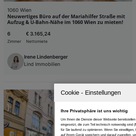
1060 Wien
Neuwertiges Büro auf der Mariahilfer Straße mit
Aufzug & U-Bahn-Nähe im 1060 Wien zu mieten!
6
€ 3.165,24
Zimmer
Nettomiete
Irene Lindenberger
Lind Immobilien
Ihre Privatsphäre ist uns wichtig
Um Ihnen die Dienste dieser Webseite bereitstelle
eingesetzt, die zum Teil technisch notwendig sind (
für Sie laufend zu optimieren. Wenn Sie einwillige
auf Ihrem Gerät speichern und darauf zugreifen, um