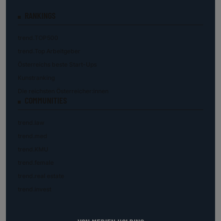
RANKINGS
trend.TOP500
trend.Top Arbeitgeber
Österreichs beste Start-Ups
Kunstranking
Die reichsten Österreicher:innen
COMMUNITIES
trend.law
trend.med
trend.KMU
trend.female
trend.real estate
trend.invest