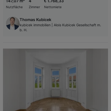
147,07 m
4
€ 1.768,33
Nutzfläche
Zimmer
Nettomiete
Thomas Kubicek
kubicek immobilien | Alois Kubicek Gesellschaft m.
b. H.