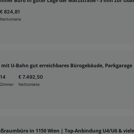
immer Büro in guter Lage der Märzstraße - 5 min zur Ub
€ 824,81
Nettomiete
 mit U-Bahn gut erreichbares Bürogebäude, Parkgarage
14
€ 7.492,50
Zimmer
Nettomiete
ßraumbüro in 1150 Wien | Top-Anbindung U4/U6 & viele 