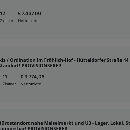
12
€ 7.437,00
Zimmer
Nettomiete
xis / Ordination im Fröhlich-Hof - Hütteldorfer Straße 44
 Standort! PROVISIONSFREI!
11
€ 3.774,06
Zimmer
Nettomiete
Bürostandort nahe Meiselmarkt und U3 - Lager, Lokal, St
h anmietbar! PROVISIONSFREI!