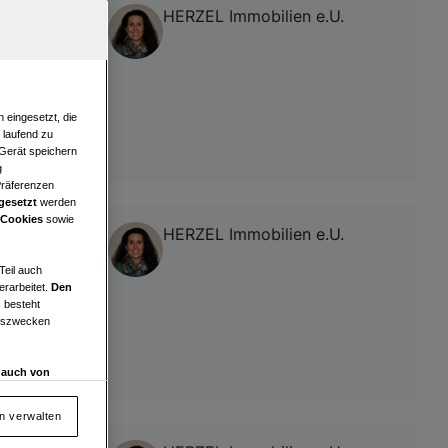
HERZEL Immobilien e.U.
 eingesetzt, die
e laufend zu
 Gerät speichern
g
Präferenzen
gesetzt
werden
 Cookies
sowie
HERZEL Immobilien e.U.
Teil auch
erarbeitet.
Den
 besteht
ngszwecken
d auch von
en und
 auf „Cookie
en verwalten