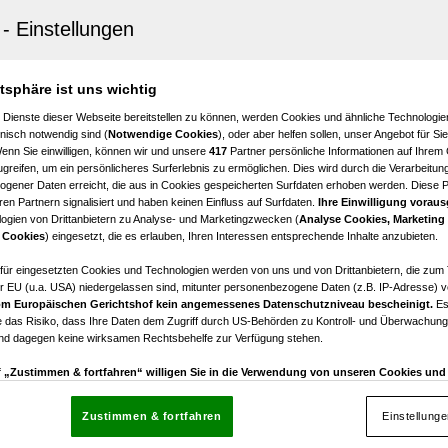
ofläche auf zwei Ebenen mit idealer Anbindung Nahe
tion Längenfeldgasse!
atsphäre ist uns wichtig
2
€ 14.552,06
 Dienste dieser Webseite bereitstellen zu können, werden Cookies und ähnliche Technologien
Nettomiete
nisch notwendig sind (
Notwendige Cookies
), oder aber helfen sollen, unser Angebot für Si
Wenn Sie einwilligen, können wir und unsere
417
Partner persönliche Informationen auf Ihrem
greifen, um ein persönlicheres Surferlebnis zu ermöglichen. Dies wird durch die Verarbeitun
gener Daten erreicht, die aus in Cookies gespeicherten Surfdaten erhoben werden. Diese 
en Partnern signalisiert und haben keinen Einfluss auf Surfdaten.
Ihre Einwilligung voraus
ogien von Drittanbietern zu Analyse- und Marketingzwecken (
Analyse Cookies, Marketing
 Cookies
) eingesetzt, die es erlauben, Ihren Interessen entsprechende Inhalte anzubieten.
ofläche mit optimaler Anbindung Nahe U4/U6/Station
dgasse!
afür eingesetzten Cookies und Technologien werden von uns und von Drittanbietern, die zum 
r EU (u.a. USA) niedergelassen sind, mitunter personenbezogene Daten (z.B. IP-Adresse) v
m Europäischen Gerichtshof kein angemessenes Datenschutzniveau bescheinigt.
Es
€ 8.624,84
 das Risiko, dass Ihre Daten dem Zugriff durch US-Behörden zu Kontroll- und Überwachu
Nettomiete
und dagegen keine wirksamen Rechtsbehelfe zur Verfügung stehen.
uf „Zustimmen & fortfahren“ willigen Sie in die Verwendung von unseren Cookies un
rn (auch aus USA) ein.
In den Einstellungen können Sie jederzeit Ihre Präferenzen verwalt
gegen die Verarbeitung auf der Grundlage berechtigter Interessen einlegen. Klicken Sie dazu
Zustimmen & fortfahren
Einstellung
“, die sich auf jeder Seite unten im Footer befinden.