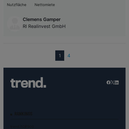
Nutzfläche
Nettomiete
Clemens Gamper
RI Realinvest GmbH
(current)
1
4
RANKINGS
trend.TOP500