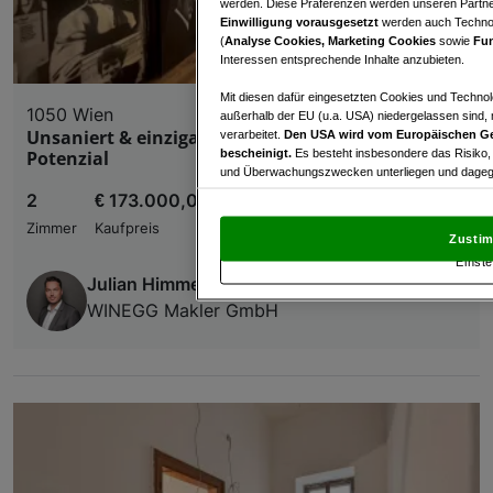
werden. Diese Präferenzen werden unseren Partnern
Einwilligung vorausgesetzt
werden auch Technol
(
Analyse Cookies, Marketing Cookies
sowie
Fun
Interessen entsprechende Inhalte anzubieten.
Mit diesen dafür eingesetzten Cookies und Technol
1050 Wien
außerhalb der EU (u.a. USA) niedergelassen sind,
Unsaniert & einzigartig – Altbaujuwel mit
verarbeitet.
Den USA wird vom Europäischen Ge
bescheinigt.
Es besteht insbesondere das Risiko,
Potenzial
und Überwachungszwecken unterliegen und dagege
2
€ 173.000,00
Mit Klick auf „Zustimmen & fortfahren“ willig
Zimmer
Kaufpreis
von Drittanbietern (auch aus USA) ein.
In den Ei
Zustim
und Widerspruch gegen die Verarbeitung auf der Gr
Einste
„Cookie Einstellungen“, die sich auf jeder Seite unt
Julian Himmelbauer
WINEGG Makler GmbH
Wir und unsere Partner verarbeiten 
Verwendung genauer Standortdaten. Endgeräteeigens
Zugriff auf Informationen auf einem Endgerät. Per
und der Performance von Inhalten, Zielgruppenfo
Liste der Partner (Lieferanten)