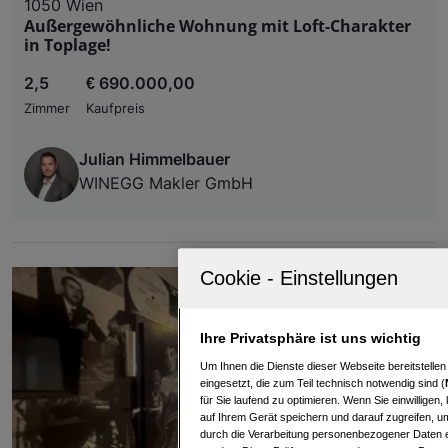
1050 Wien
Außergewöhnliche Wohnung mit Loft-Charakter
in Toplage!
2,5
€ 690.000,00
Zimmer
Kaufpreis
Julian Himmelbauer
WINEGG Makler GmbH
Ihre Privatsphäre ist uns wichtig
Um Ihnen die Dienste dieser Webseite bereitstelle
eingesetzt, die zum Teil technisch notwendig sind (
für Sie laufend zu optimieren. Wenn Sie einwillige
auf Ihrem Gerät speichern und darauf zugreifen, um
durch die Verarbeitung personenbezogener Daten e