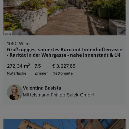
1050 Wien
Großzügiges, saniertes Büro mit Innenhofterrasse
- Rarität in der Wehrgasse - nahe Innenstadt & U4
2
272,34 m
7,5
€ 3.627,65
Nutzfläche
Zimmer
Nettomiete
Valentina Basista
Mittelsmann Philipp Sulek GmbH