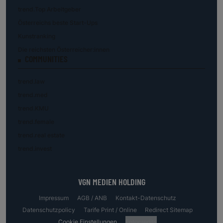
trend.Top Arbeitgeber
Österreichs beste Start-Ups
Kunstranking
Die reichsten Österreicher:innen
COMMUNITIES
trend.law
trend.med
trend.KMU
trend.female
trend.real estate
trend.invest
VGN MEDIEN HOLDING
Impressum
AGB / ANB
Kontakt-Datenschutz
Datenschutzpolicy
Tarife Print / Online
Redirect Sitemap
Cookie Einstellungen
Fotocredits