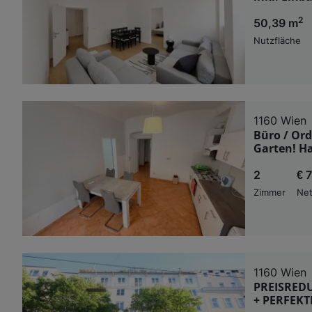
2
50,39 m
Nutzfläche
1160 Wien
Büro / Ord
Garten! H
2
€ 
Zimmer
Net
1160 Wien
PREISREDU
+ PERFEKTE