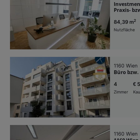
Investment
Praxis- bz
2
84,39 m
Nutzfläche
1160 Wien
Büro bzw. 
4
€ 
Zimmer
Kau
1160 Wien