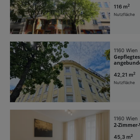
2
116 m
Nutzfläche
1160 Wien
Gepflegtes
angebund
2
42,21 m
Nutzfläche
1160 Wien
2-Zimmer-
2
45,3 m