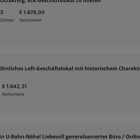
Ottakring: Eck-Geschäftslokal zu mieten
3
€ 1.678,00
Zimmer
Nettomiete
hnliches Loft-Geschäftslokal mit historischem Charakte
€ 1.642,31
Nettomiete
in U-Bahn-Nähe! Liebevoll generalsaniertes Büro / Ordin