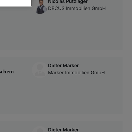
Nicolas Putzlager
DECUS Immobilien GmbH
von oder Zugriff
und der
Dieter Marker
ischem
Marker Immobilien GmbH
Dieter Marker