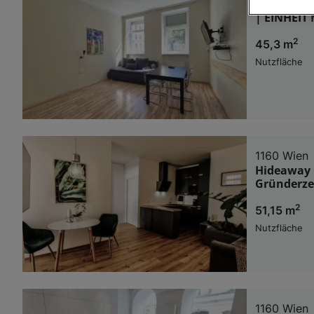
1160 Wien
| EINHEIT
Wir und u
2
45,3 m
Verwendung g
auf Informat
Nutzfläche
Performance 
Liste der Pa
1160 Wien
Hideaway i
Gründerze
2
51,15 m
Nutzfläche
1160 Wien