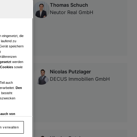
Thomas Schuch
ler
Neutor Real GmbH
Herzen des
 eingesetzt, die
e laufend zu
 Gerät speichern
g
Präferenzen
gesetzt
werden
 Cookies
sowie
Nicolas Putzlager
DECUS Immobilien GmbH
Teil auch
erarbeitet.
Den
 besteht
ngszwecken
d auch von
en und
 auf „Cookie
en verwalten