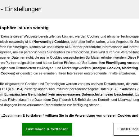
rtes Geschäftslokal mit großer Fensterfront und optima
it in zentraler Lage Nähe Burggasse Stadthalle U6 – im 
r Gemeindebezirks
atsphäre ist uns wichtig
651,15
 Dienste dieser Webseite bereitstellen zu können, werden Cookies und ähnliche Technologien
nisch notwendig sind (
Notwendige Cookies
), oder aber helfen sollen, unser Angebot für Si
tomiete
Wenn Sie einwilligen, können wir und unsere
415
Partner persönliche Informationen auf Ihrem
greifen, um ein persönlicheres Surferlebnis zu ermöglichen. Dies wird durch die Verarbeitun
gener Daten erreicht, die aus in Cookies gespeicherten Surfdaten erhoben werden. Diese 
en Partnern signalisiert und haben keinen Einfluss auf Surfdaten.
Ihre Einwilligung voraus
ogien von Drittanbietern zu Analyse- und Marketingzwecken (
Analyse Cookies, Marketing
 Cookies
) eingesetzt, die es erlauben, Ihren Interessen entsprechende Inhalte anzubieten.
 MIT VIEL POTENTIAL | U-BAHN NÄHE | ALTBAU |
afür eingesetzten Cookies und Technologien werden von uns und von Drittanbietern, die zum 
r EU (u.a. USA) niedergelassen sind, mitunter personenbezogene Daten (z.B. IP-Adresse) v
2
€ 175.000,00
m Europäischen Gerichtshof kein angemessenes Datenschutzniveau bescheinigt.
Es
Zimmer
Kaufpreis
 das Risiko, dass Ihre Daten dem Zugriff durch US-Behörden zu Kontroll- und Überwachu
und dagegen keine wirksamen Rechtsbehelfe zur Verfügung stehen.
uf „Zustimmen & fortfahren“ willigen Sie in die Verwendung von unseren Cookies un
rn (auch aus USA) ein.
In den Einstellungen können Sie jederzeit Ihre Präferenzen verwalt
gegen die Verarbeitung auf der Grundlage berechtigter Interessen einlegen. Klicken Sie dazu
Zustimmen & fortfahren
Einstellung
“, die sich auf jeder Seite unten im Footer befinden.