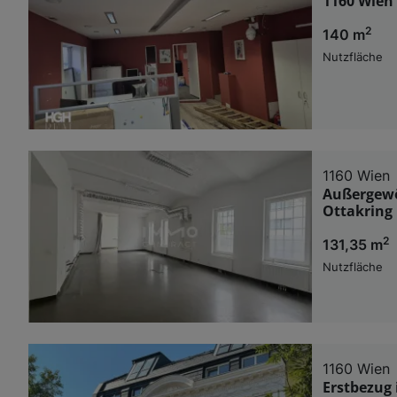
1160 Wien 
2
140 m
Nutzfläche
1160 Wien
Außergewö
Ottakring
2
131,35 m
Nutzfläche
1160 Wien
Erstbezug 