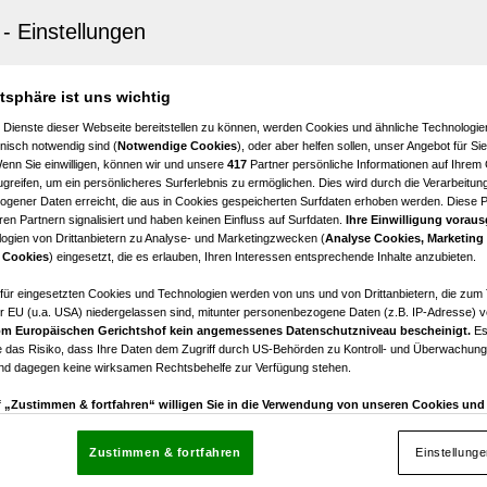
rte Ordinations- und Bürofläche neben AKH - ca. 290 m² 
e!
atsphäre ist uns wichtig
€ 5.415,83
 Dienste dieser Webseite bereitstellen zu können, werden Cookies und ähnliche Technologien
Nettomiete
nisch notwendig sind (
Notwendige Cookies
), oder aber helfen sollen, unser Angebot für Si
Wenn Sie einwilligen, können wir und unsere
417
Partner persönliche Informationen auf Ihrem
greifen, um ein persönlicheres Surferlebnis zu ermöglichen. Dies wird durch die Verarbeitun
gener Daten erreicht, die aus in Cookies gespeicherten Surfdaten erhoben werden. Diese 
en Partnern signalisiert und haben keinen Einfluss auf Surfdaten.
Ihre Einwilligung voraus
ogien von Drittanbietern zu Analyse- und Marketingzwecken (
Analyse Cookies, Marketing
 Cookies
) eingesetzt, die es erlauben, Ihren Interessen entsprechende Inhalte anzubieten.
rte Ordinations- und Bürofläche neben AKH - über 200 m
n Bestlage!
afür eingesetzten Cookies und Technologien werden von uns und von Drittanbietern, die zum 
r EU (u.a. USA) niedergelassen sind, mitunter personenbezogene Daten (z.B. IP-Adresse) v
m Europäischen Gerichtshof kein angemessenes Datenschutzniveau bescheinigt.
Es
€ 3.820,28
 das Risiko, dass Ihre Daten dem Zugriff durch US-Behörden zu Kontroll- und Überwachu
Nettomiete
und dagegen keine wirksamen Rechtsbehelfe zur Verfügung stehen.
uf „Zustimmen & fortfahren“ willigen Sie in die Verwendung von unseren Cookies un
rn (auch aus USA) ein.
In den Einstellungen können Sie jederzeit Ihre Präferenzen verwalt
gegen die Verarbeitung auf der Grundlage berechtigter Interessen einlegen. Klicken Sie dazu
Zustimmen & fortfahren
Einstellung
“, die sich auf jeder Seite unten im Footer befinden.