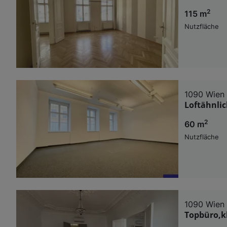
2
115 m
Nutzfläche
1090 Wien
Loftähnli
2
60 m
Nutzfläche
1090 Wien
Topbüro,kl