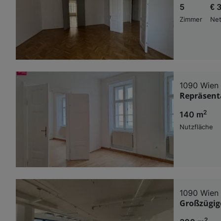
5
€ 
Zimmer
Net
1090 Wien
Repräsenta
2
140 m
Nutzfläche
1090 Wien
Großzügige
2