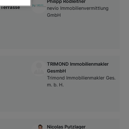
Philipp Rödleitner
 Terrasse
nevio Immobilienvermittlung
GmbH
von oder Zugriff
und der
TRIMOND Immobilienmakler
GesmbH
Trimond Immobilienmakler Ges.
m. b. H.
Nicolas Putzlager