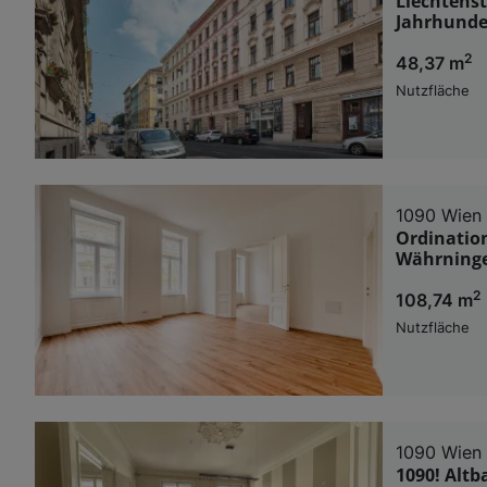
Liechtens
Jahrhunde
2
48,37 m
Nutzfläche
1090 Wien
Ordination
Währninge
2
108,74 m
Nutzfläche
1090 Wien
1090! Altb