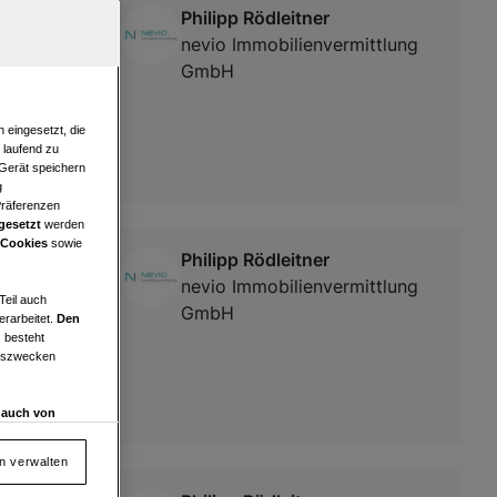
Philipp Rödleitner
+ Terrasse
nevio Immobilienvermittlung
GmbH
 eingesetzt, die
e laufend zu
 Gerät speichern
g
Präferenzen
gesetzt
werden
 Cookies
sowie
Philipp Rödleitner
² +
nevio Immobilienvermittlung
Teil auch
GmbH
erarbeitet.
Den
 besteht
ngszwecken
d auch von
en und
 auf „Cookie
en verwalten