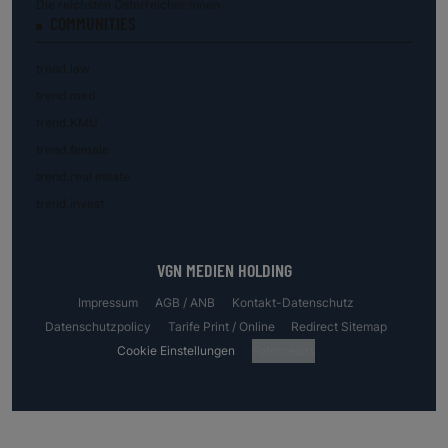
Die reichsten Österreicher:innen
COMMUNITIES
trend.law
trend.med
trend.KMU
trend.female
trend.real estate
trend.invest
VGN MEDIEN HOLDING
Impressum
AGB / ANB
Kontakt-Datenschutz
Datenschutzpolicy
Tarife Print / Online
Redirect Sitemap
Cookie Einstellungen
Fotocredits