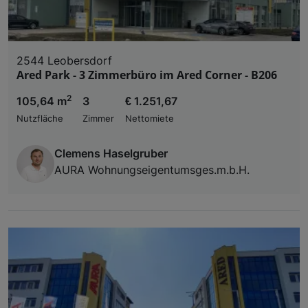
2544 Leobersdorf
Ared Park - 3 Zimmerbüro im Ared Corner - B206
2
105,64 m
3
€ 1.251,67
Nutzfläche
Zimmer
Nettomiete
Clemens Haselgruber
AURA Wohnungseigentumsges.m.b.H.