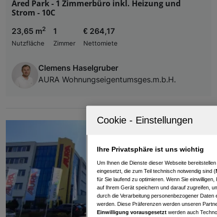
Ared Park - 1 Zimmerbüro inkl. Heizung und
Strom - 10C
2
23,65 m
1
€ 264,17
Nutzfläche
Zimmer
Nettomiete
Clemens Haselgruber
AURA Wohnungseigentumsges.m.b.H.
Ihre Privatsphäre ist uns wichtig
Um Ihnen die Dienste dieser Webseite bereitstelle
eingesetzt, die zum Teil technisch notwendig sind (
für Sie laufend zu optimieren. Wenn Sie einwillige
auf Ihrem Gerät speichern und darauf zugreifen, um
durch die Verarbeitung personenbezogener Daten e
werden. Diese Präferenzen werden unseren Partnern
Einwilligung vorausgesetzt
werden auch Technol