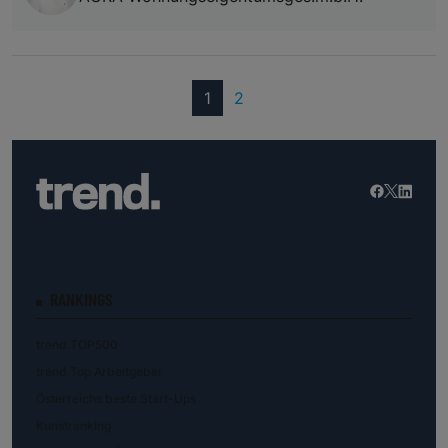
(current)
1
2
RANKINGS
trend.TOP500
trend.Top Arbeitgeber
Österreichs beste Start-Ups
Kunstranking