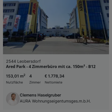
2544 Leobersdorf
Ared Park - 4 Zimmerbüro mit ca. 150m² - B12
2
153,01 m
4
€ 1.778,34
Nutzfläche
Zimmer
Nettomiete
Clemens Haselgruber
AURA Wohnungseigentumsges.m.b.H.