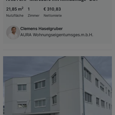
2
21,85 m
1
€ 310,83
Nutzfläche
Zimmer
Nettomiete
Clemens Haselgruber
AURA Wohnungseigentumsges.m.b.H.