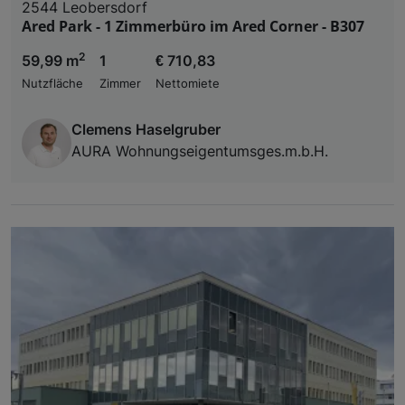
2544 Leobersdorf
Ared Park - 1 Zimmerbüro im Ared Corner - B307
2
59,99 m
1
€ 710,83
Nutzfläche
Zimmer
Nettomiete
Clemens Haselgruber
AURA Wohnungseigentumsges.m.b.H.