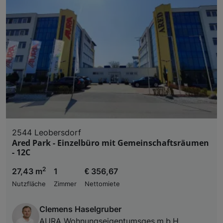
2544 Leobersdorf
Ared Park - Einzelbüro mit Gemeinschaftsräumen
- 12C
2
27,43 m
1
€ 356,67
Nutzfläche
Zimmer
Nettomiete
Clemens Haselgruber
AURA Wohnungseigentumsges.m.b.H.