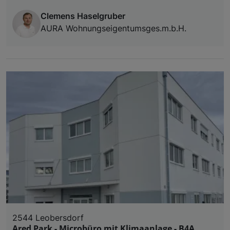
Clemens Haselgruber
AURA Wohnungseigentumsges.m.b.H.
2544 Leobersdorf
Ared Park - Microbüro mit Klimaanlage - B4A