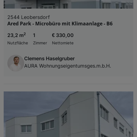
2544 Leobersdorf
Ared Park - Microbüro mit Klimaanlage - B6
2
23,2 m
1
€ 330,00
Nutzfläche
Zimmer
Nettomiete
Clemens Haselgruber
AURA Wohnungseigentumsges.m.b.H.