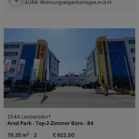
AURA Wohnungseigentumsges.m.b.H.
2544 Leobersdorf
Ared Park - Top-2-Zimmer Büro - B4
2
79,35 m
2
€ 922,50