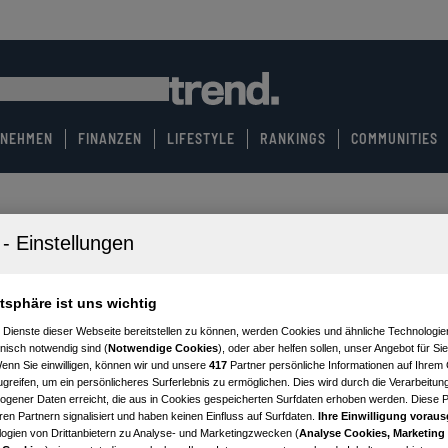
RNEHMEN
FINANZEN
LIFESTYLE
RANKINGS
COMMUNITIES
atsphäre ist uns wichtig
 Dienste dieser Webseite bereitstellen zu können, werden Cookies und ähnliche Technologien
nisch notwendig sind (
Notwendige Cookies
), oder aber helfen sollen, unser Angebot für Si
Wenn Sie einwilligen, können wir und unsere
417
Partner persönliche Informationen auf Ihrem
greifen, um ein persönlicheres Surferlebnis zu ermöglichen. Dies wird durch die Verarbeitun
gener Daten erreicht, die aus in Cookies gespeicherten Surfdaten erhoben werden. Diese 
en Partnern signalisiert und haben keinen Einfluss auf Surfdaten.
Ihre Einwilligung voraus
ogien von Drittanbietern zu Analyse- und Marketingzwecken (
Analyse Cookies, Marketing