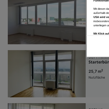
Funktionale
5071 Himm
Klimatisie
Mit diesen d
Wals/Himm
außerhalb de
USA wird vo
insbesondere
2
56,17 m
unterliegen 
Nutzfläche
Mit Klick a
Drittanbiete
Widerspruch 
Einstellungen
5071 Himm
Wir und u
Starterbü
Verwendung g
2
25,7 m
auf Informat
Performance 
Nutzfläche
Liste der Pa