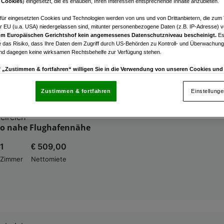
 Cookies
) eingesetzt, die es erlauben, Ihren Interessen entsprechende Inhalte anzubieten.
elreich
rtes Büro - Airport Center - nahe Flughafen / Westautoba
afür eingesetzten Cookies und Technologien werden von uns und von Drittanbietern, die zum 
elreich
r EU (u.a. USA) niedergelassen sind, mitunter personenbezogene Daten (z.B. IP-Adresse) v
m Europäischen Gerichtshof kein angemessenes Datenschutzniveau bescheinigt.
Es
 das Risiko, dass Ihre Daten dem Zugriff durch US-Behörden zu Kontroll- und Überwachu
€ 983,02
und dagegen keine wirksamen Rechtsbehelfe zur Verfügung stehen.
Nettomiete
uf „Zustimmen & fortfahren“ willigen Sie in die Verwendung von unseren Cookies un
rn (auch aus USA) ein.
In den Einstellungen können Sie jederzeit Ihre Präferenzen verwalt
gegen die Verarbeitung auf der Grundlage berechtigter Interessen einlegen. Klicken Sie dazu
Zustimmen & fortfahren
Einstellung
“, die sich auf jeder Seite unten im Footer befinden.
elreich
nsere Partner verarbeiten Daten, um Folgendes bereitzustellen:
ro nahe Flughafennähe
enauer Standortdaten. Endgeräteeigenschaften zur Identifikation aktiv abfragen. Speichern 
1
€ 509,00
ionen auf einem Endgerät. Personalisierte Werbung und Inhalte, Messung von Werbeleistung 
von Inhalten, Zielgruppenforschung sowie Entwicklung und Verbesserung von Angeboten.
Zimmer
Nettomiete
rtner (Lieferanten)