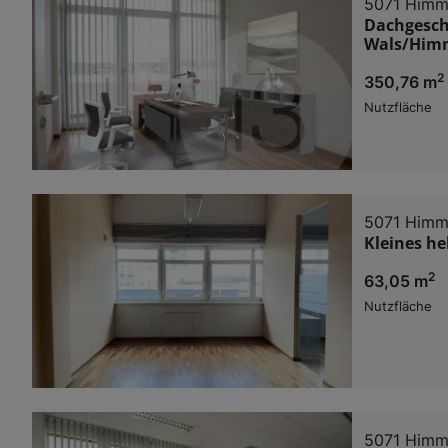
5071 Himm
Dachgesch
Wals/Himm
2
350,76 m
Nutzfläche
5071 Himm
Kleines he
2
63,05 m
Nutzfläche
5071 Himm