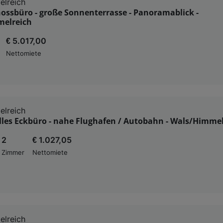
elreich
ossbüro - große Sonnenterrasse - Panoramablick -
elreich
€ 5.017,00
Nettomiete
elreich
lles Eckbüro - nahe Flughafen / Autobahn - Wals/Himme
2
€ 1.027,05
Zimmer
Nettomiete
elreich