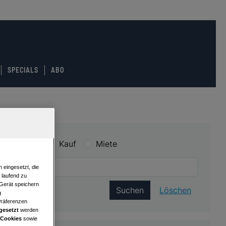
SPECIALS
ABO
Kauf
Miete
 eingesetzt, die
e laufend zu
 Gerät speichern
Suchen
Löschen
g
Präferenzen
gesetzt
werden
 Cookies
sowie