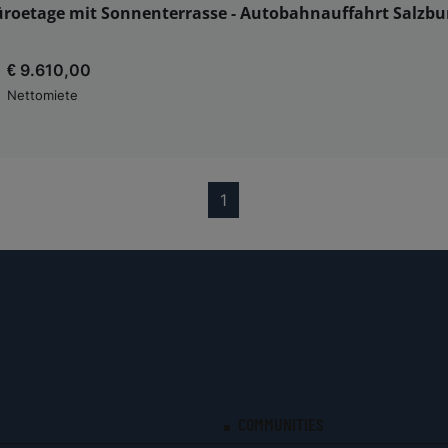
üroetage mit Sonnenterrasse - Autobahnauffahrt Salzbu
€ 9.610,00
Nettomiete
(current)
1
COMMUNITIES