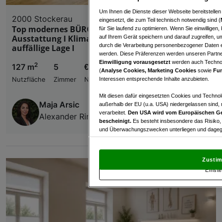
Um Ihnen die Dienste dieser Webseite bereitstelle
2000 Stockerau
eingesetzt, die zum Teil technisch notwendig sind (
Top modernes BÜROCENTER I saniert I exklusive
für Sie laufend zu optimieren. Wenn Sie einwillige
Ausstattung I Klimaanlagen I beliebte und
auf Ihrem Gerät speichern und darauf zugreifen, um
durch die Verarbeitung personenbezogener Daten e
auffällige Lage I
werden. Diese Präferenzen werden unseren Partnern
Einwilligung vorausgesetzt
werden auch Technol
2
127 m
5
€ 1.190,00
(
Analyse Cookies, Marketing Cookies
sowie
Fun
Interessen entsprechende Inhalte anzubieten.
Nutzfläche
Zimmer
Nettomiete
Mit diesen dafür eingesetzten Cookies und Technol
Maja Arsic
außerhalb der EU (u.a. USA) niedergelassen sind,
verarbeitet.
Den USA wird vom Europäischen Ge
Alexander Ringsmuth GmbH
bescheinigt.
Es besteht insbesondere das Risiko,
und Überwachungszwecken unterliegen und dagege
Mit Klick auf „Zustimmen & fortfahren“ willig
von Drittanbietern (auch aus USA) ein.
In den Ei
Zustim
und Widerspruch gegen die Verarbeitung auf der Gr
Einste
„Cookie Einstellungen“, die sich auf jeder Seite unt
Wir und unsere Partner verarbeiten 
Verwendung genauer Standortdaten. Endgeräteeigens