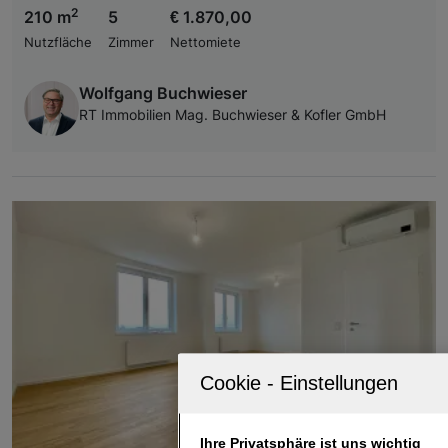
2
210 m
5
€ 1.870,00
Nutzfläche
Zimmer
Nettomiete
Wolfgang Buchwieser
RT Immobilien Mag. Buchwieser & Kofler GmbH
Ihre Privatsphäre ist uns wichtig