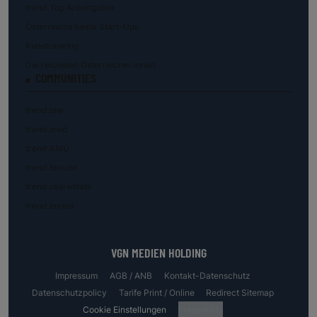
trend.Top Arbeitgeber
Österreichs beste Start-Ups
Kunstranking
Die reichsten Österreicher:innen
COMMUNITIES
trend.law
trend.med
trend.KMU
trend.female
trend.real estate
trend.invest
VGN MEDIEN HOLDING
Impressum
AGB / ANB
Kontakt-Datenschutz
Datenschutzpolicy
Tarife Print / Online
Redirect Sitemap
Cookie Einstellungen
Fotocredits