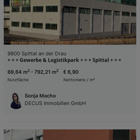
9800 Spittal an der Drau
+ + + Gewerbe & Logistikpark + + + Spittal + + +
2
2
69,64 m
- 792,21 m
€ 6,90
Nutzfläche
Nettomiete / m²
Sonja Macho
DECUS Immobilien GmbH