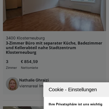
3400 Klosterneuburg
3-Zimmer Büro mit separater Küche, Badezimmer
und Kellerabteil nahe Stadtzentrum
Klosterneuburg
3
€ 854,59
Zimmer
Nettomiete
Nathalie Ghraizi
viennareal Immobilienmanagement GmbH
Ihre Privatsphäre ist uns wichtig