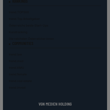
RANKINGS
trend.TOP500
trend.Top Arbeitgeber
Österreichs beste Start-Ups
Kunstranking
Die reichsten Österreicher:innen
COMMUNITIES
trend.law
trend.med
trend.KMU
trend.female
trend.real estate
trend.invest
VGN MEDIEN HOLDING