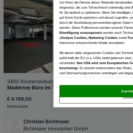
Um Ihnen die Dienste dieser Webseite bereitstelle
eingesetzt, die zum Teil technisch notwendig sind (
für Sie laufend zu optimieren. Wenn Sie einwillige
auf Ihrem Gerät speichern und darauf zugreifen, um
durch die Verarbeitung personenbezogener Daten e
werden. Diese Präferenzen werden unseren Partnern
Einwilligung vorausgesetzt
werden auch Technol
(
Analyse Cookies, Marketing Cookies
sowie
Fun
Interessen entsprechende Inhalte anzubieten.
Mit diesen dafür eingesetzten Cookies und Technol
außerhalb der EU (u.a. USA) niedergelassen sind,
verarbeitet.
Den USA wird vom Europäischen Ge
bescheinigt.
Es besteht insbesondere das Risiko,
und Überwachungszwecken unterliegen und dagege
3400 Klosterneuburg
Mit Klick auf „Zustimmen & fortfahren“ willig
Modernes Büro im "Industrial Style"
von Drittanbietern (auch aus USA) ein.
In den Ei
Zustim
und Widerspruch gegen die Verarbeitung auf der Gr
Einste
€ 4.199,00
„Cookie Einstellungen“, die sich auf jeder Seite unt
Nettomiete
Wir und unsere Partner verarbeiten 
Christian Bichlmaier
Verwendung genauer Standortdaten. Endgeräteeigens
Bichlmaier Immobilien GmbH
Zugriff auf Informationen auf einem Endgerät. Per