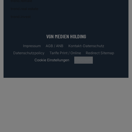
trend.female
trend.real estate
trend.invest
VGN MEDIEN HOLDING
Impressum
AGB / ANB
Kontakt-Datenschutz
Datenschutzpolicy
Tarife Print / Online
Redirect Sitemap
Cookie Einstellungen
Fotocredits