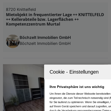
8720 Knittelfeld
Mietobjekt in frequentierter Lage ++ KNITTELFELD
++ Kellerabteile bzw. Lagerflächen ++
Kompetenzzentrum Murtal
Böchzelt Immobilien GmbH
Böchzelt Immobilien GmbH
Ihre Privatsphäre ist uns wichtig
Um Ihnen die Dienste dieser Webseite bereitstelle
eingesetzt, die zum Teil technisch notwendig sind (
für Sie laufend zu optimieren. Wenn Sie einwillige
auf Ihrem Gerät speichern und darauf zugreifen, um
durch die Verarbeitung personenbezogener Daten e