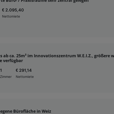
te Büro- / Praxisräume sehr zentral gelegen
€ 2.095,40
Nettomiete
s ab ca. 25m² im Innovationszentrum W.E.I.Z., größere w
 verfügbar
1
€ 291,14
Zimmer
Nettomiete
legene Bürofläche in Weiz