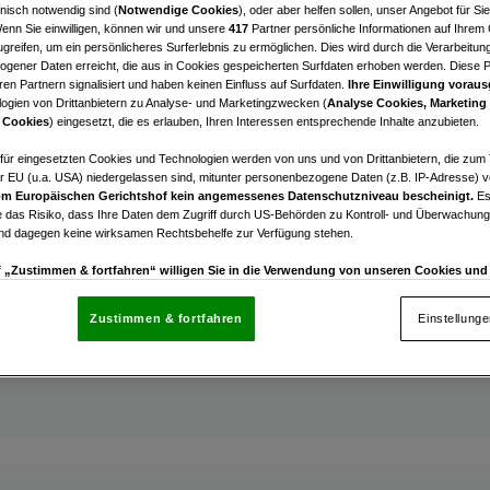
nisch notwendig sind (
Notwendige Cookies
), oder aber helfen sollen, unser Angebot für Si
Wenn Sie einwilligen, können wir und unsere
417
Partner persönliche Informationen auf Ihrem
rum: Honorarfreie Erstbezugs-Premium-Businessflächen
greifen, um ein persönlicheres Surferlebnis zu ermöglichen. Dies wird durch die Verarbeitun
WEIZ - der ideale Standort für Büros, Praxen und Dienst
gener Daten erreicht, die aus in Cookies gespeicherten Surfdaten erhoben werden. Diese 
en Partnern signalisiert und haben keinen Einfluss auf Surfdaten.
Ihre Einwilligung voraus
ogien von Drittanbietern zu Analyse- und Marketingzwecken (
Analyse Cookies, Marketing
 Cookies
) eingesetzt, die es erlauben, Ihren Interessen entsprechende Inhalte anzubieten.
afür eingesetzten Cookies und Technologien werden von uns und von Drittanbietern, die zum 
r EU (u.a. USA) niedergelassen sind, mitunter personenbezogene Daten (z.B. IP-Adresse) v
m Europäischen Gerichtshof kein angemessenes Datenschutzniveau bescheinigt.
Es
 das Risiko, dass Ihre Daten dem Zugriff durch US-Behörden zu Kontroll- und Überwachu
und dagegen keine wirksamen Rechtsbehelfe zur Verfügung stehen.
uf „Zustimmen & fortfahren“ willigen Sie in die Verwendung von unseren Cookies un
rum: Honorarfreie Erstbezugs-Premium-Businessflächen
rn (auch aus USA) ein.
In den Einstellungen können Sie jederzeit Ihre Präferenzen verwalt
WEIZ - der ideale Standort für Büros, Praxen und Dienst
gegen die Verarbeitung auf der Grundlage berechtigter Interessen einlegen. Klicken Sie dazu
Zustimmen & fortfahren
Einstellung
“, die sich auf jeder Seite unten im Footer befinden.
nsere Partner verarbeiten Daten, um Folgendes bereitzustellen:
enauer Standortdaten. Endgeräteeigenschaften zur Identifikation aktiv abfragen. Speichern 
ionen auf einem Endgerät. Personalisierte Werbung und Inhalte, Messung von Werbeleistung 
von Inhalten, Zielgruppenforschung sowie Entwicklung und Verbesserung von Angeboten.
rtner (Lieferanten)