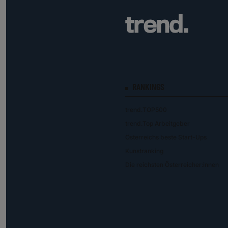
RANKINGS
trend.TOP500
trend.Top Arbeitgeber
Österreichs beste Start-Ups
Kunstranking
Die reichsten Österreicher:innen