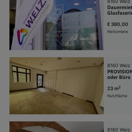
8160 Weiz
Dauermiete
Glasfaser
€ 360,00
Nettomiete
8160 Weiz
PROVISIONS
oder Büro 
2
23 m
Nutzfläche
8160 Weiz