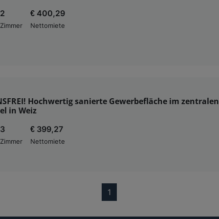
2
€ 400,29
Zimmer
Nettomiete
SFREI! Hochwertig sanierte Gewerbefläche im zentralen
l in Weiz
3
€ 399,27
Zimmer
Nettomiete
(current)
1