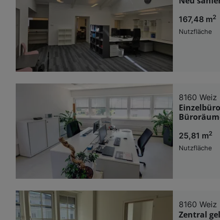
Neu sanier
2
167,48 m
Nutzfläche
8160 Weiz
Einzelbüro
Büroräume
2
25,81 m
Nutzfläche
8160 Weiz
Zentral ge