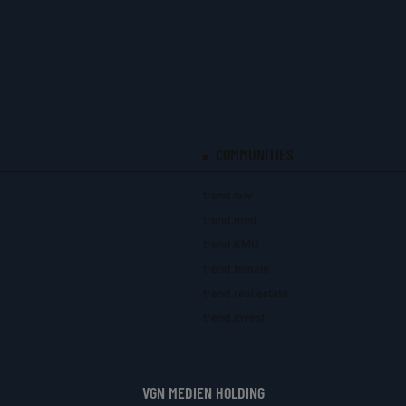
COMMUNITIES
trend.law
trend.med
trend.KMU
trend.female
trend.real estate
trend.invest
VGN MEDIEN HOLDING