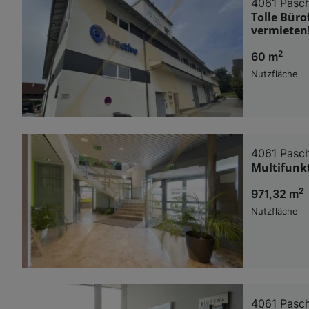
4061 Pasc
Performance 
Tolle Büro
Liste der Pa
vermieten
2
60 m
Nutzfläche
4061 Pasc
Multifunkt
2
971,32 m
Nutzfläche
4061 Pasc