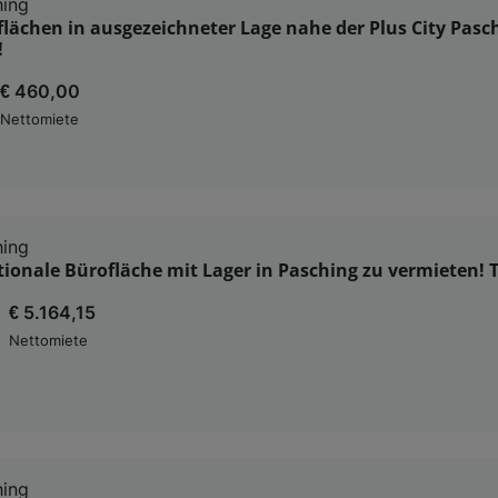
hing
von Inhalten, Zielgruppenforschung sowie Entwicklung und Verbesserung von Angeboten.
flächen in ausgezeichneter Lage nahe der Plus City Pasc
rtner (Lieferanten)
!
€ 460,00
Nettomiete
hing
ionale Bürofläche mit Lager in Pasching zu vermieten! T
€ 5.164,15
Nettomiete
hing