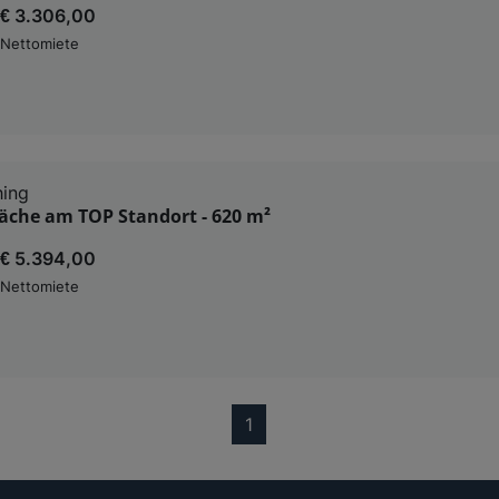
€ 3.306,00
Nettomiete
hing
äche am TOP Standort - 620 m²
€ 5.394,00
Nettomiete
(current)
1