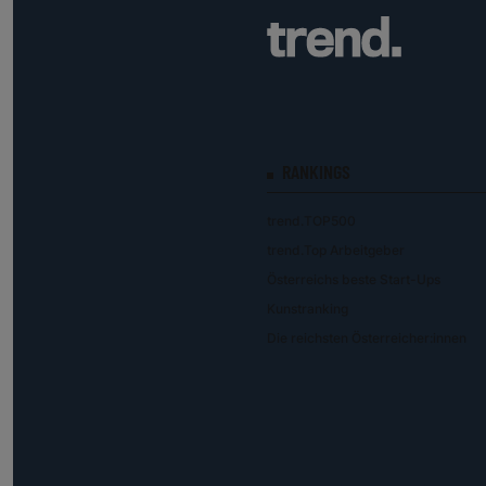
RANKINGS
trend.TOP500
trend.Top Arbeitgeber
Österreichs beste Start-Ups
Kunstranking
Die reichsten Österreicher:innen