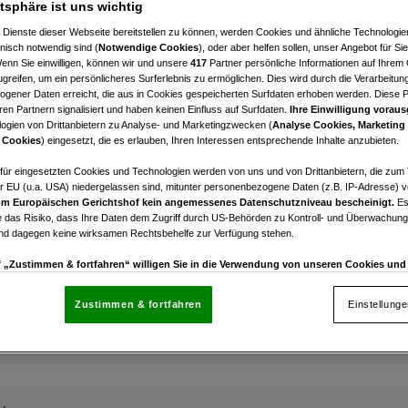
atsphäre ist uns wichtig
hing
fläche neben der Plus-City in Pasching zu vermieten!
 Dienste dieser Webseite bereitstellen zu können, werden Cookies und ähnliche Technologien
nisch notwendig sind (
Notwendige Cookies
), oder aber helfen sollen, unser Angebot für Si
Wenn Sie einwilligen, können wir und unsere
417
Partner persönliche Informationen auf Ihrem
greifen, um ein persönlicheres Surferlebnis zu ermöglichen. Dies wird durch die Verarbeitun
gener Daten erreicht, die aus in Cookies gespeicherten Surfdaten erhoben werden. Diese 
en Partnern signalisiert und haben keinen Einfluss auf Surfdaten.
Ihre Einwilligung voraus
ogien von Drittanbietern zu Analyse- und Marketingzwecken (
Analyse Cookies, Marketing
 Cookies
) eingesetzt, die es erlauben, Ihren Interessen entsprechende Inhalte anzubieten.
afür eingesetzten Cookies und Technologien werden von uns und von Drittanbietern, die zum 
r EU (u.a. USA) niedergelassen sind, mitunter personenbezogene Daten (z.B. IP-Adresse) v
m Europäischen Gerichtshof kein angemessenes Datenschutzniveau bescheinigt.
Es
hing
 das Risiko, dass Ihre Daten dem Zugriff durch US-Behörden zu Kontroll- und Überwachu
ge Bürofläche mit ca. 838m² in der Plus City in Pasching 
und dagegen keine wirksamen Rechtsbehelfe zur Verfügung stehen.
 Parkplätze kostenfrei!
uf „Zustimmen & fortfahren“ willigen Sie in die Verwendung von unseren Cookies un
rn (auch aus USA) ein.
In den Einstellungen können Sie jederzeit Ihre Präferenzen verwalt
€ 14.584,54
gegen die Verarbeitung auf der Grundlage berechtigter Interessen einlegen. Klicken Sie dazu
Zustimmen & fortfahren
Einstellung
Nettomiete
“, die sich auf jeder Seite unten im Footer befinden.
nsere Partner verarbeiten Daten, um Folgendes bereitzustellen:
enauer Standortdaten. Endgeräteeigenschaften zur Identifikation aktiv abfragen. Speichern 
ionen auf einem Endgerät. Personalisierte Werbung und Inhalte, Messung von Werbeleistung 