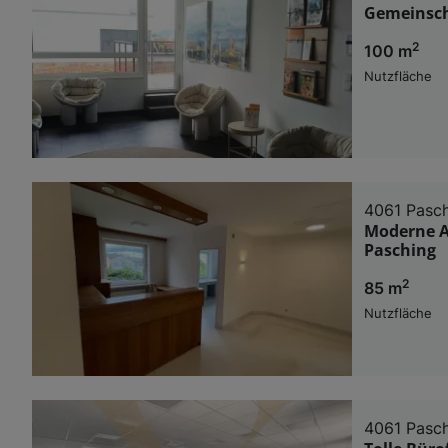
Gemeinscha
2
100 m
Nutzfläche
4061 Pasc
Moderne Ar
Pasching
2
85 m
Nutzfläche
4061 Pasc