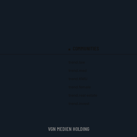
COMMUNITIES
trend.law
trend.med
trend.KMU
trend.female
trend.real estate
trend.invest
VGN MEDIEN HOLDING